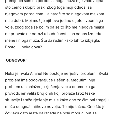
primijetila sam da porodica moga muža nije zadovoljna
što ćemo sklopiti brak. Zbog toga moji odnosi sa
njegovom porodicom – a naročito sa njegovom majkom –
nisu dobri. Moj muž je njihovo jedino dijete i veoma ga
vole, zbog toga se bojim da se to što me njegova majka
ne prihvata ne odrazi u budućnosti i na odnos između
mene i moga muža. Šta da radim kako bih to izbjegla.
Postoji li neka dova?
ODGOVOR:
Neka je hvala Allahu! Ne postoje nerješivi problemi. Svaki
problem ima odgovarajuće rješenje. Međutim, nije
problem u iznalaženju rješenja već u onome ko ga
provodi, jer veliki broj onih koji prolaze kroz teške
situacije i traže rješenje misle kako ono za čim oni tragaju
može odagnati njihove nevolje. To nije tačno. Ono što je
čovjeku dato jeste da iznađe najbolji mogući put za