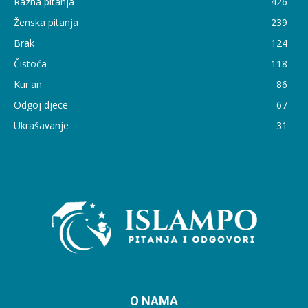
Razna pitanja
426
Ženska pitanja
239
Brak
124
Čistoća
118
Kur'an
86
Odgoj djece
67
Ukrašavanje
31
O NAMA