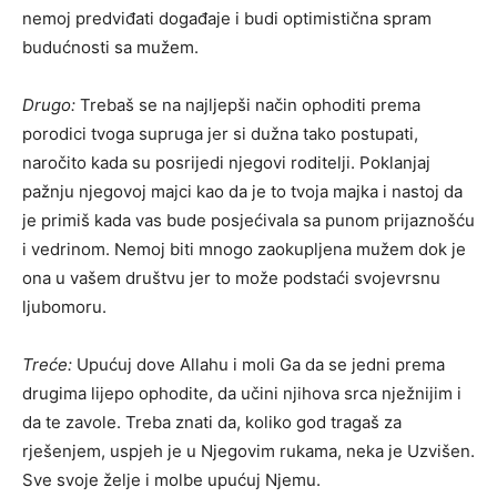
nemoj predviđati događaje i budi optimistična spram
budućnosti sa mužem.
Drugo:
Trebaš se na najljepši način ophoditi prema
porodici tvoga supruga jer si dužna tako postupati,
naročito kada su posrijedi njegovi roditelji. Poklanjaj
pažnju njegovoj majci kao da je to tvoja majka i nastoj da
je primiš kada vas bude posjećivala sa punom prijaznošću
i vedrinom. Nemoj biti mnogo zaokupljena mužem dok je
ona u vašem društvu jer to može podstaći svojevrsnu
ljubomoru.
Treće:
Upućuj dove Allahu i moli Ga da se jedni prema
drugima lijepo ophodite, da učini njihova srca nježnijim i
da te zavole. Treba znati da, koliko god tragaš za
rješenjem, uspjeh je u Njegovim rukama, neka je Uzvišen.
Sve svoje želje i molbe upućuj Njemu.