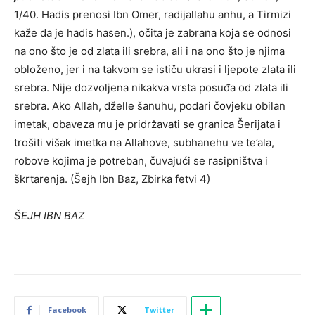
1/40. Hadis prenosi Ibn Omer, radijallahu anhu, a Tirmizi
kaže da je hadis hasen.), očita je zabrana koja se odnosi
na ono što je od zlata ili srebra, ali i na ono što je njima
obloženo, jer i na takvom se ističu ukrasi i ljepote zlata ili
srebra. Nije dozvoljena nikakva vrsta posuđa od zlata ili
srebra. Ako Allah, dželle šanuhu, podari čovjeku obilan
imetak, obaveza mu je pridržavati se granica Šerijata i
trošiti višak imetka na Allahove, subhanehu ve te’ala,
robove kojima je potreban, čuvajući se rasipništva i
škrtarenja. (Šejh Ibn Baz, Zbirka fetvi 4)
ŠEJH IBN BAZ
Facebook
Twitter