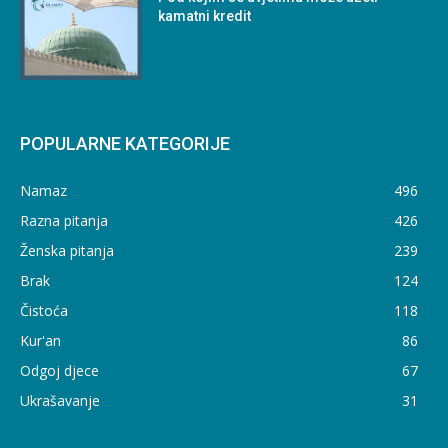
kamatni kredit
POPULARNE KATEGORIJE
Namaz
496
Razna pitanja
426
Ženska pitanja
239
Brak
124
Čistoća
118
Kur'an
86
Odgoj djece
67
Ukrašavanje
31