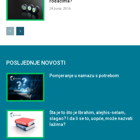
rođacima?
24 Juna, 2016
POSLJEDNJE NOVOSTI
Pomjeranje u namazu s potrebom
Šta je to što je Ibrahim, alejhis-selam,
slagao? I da li se to, uopće, može nazvati
lažima?