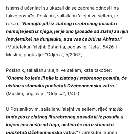
Islamski učenjaci su ukazali da se zabrana odnosi i na
takvo posuđe. Poslanik, sallallahu ‘alejhi ve sellem, je
rekao:
“Nemojte piti iz zlatnog i srebrenog posuđa i
nemojte jesti iz njega, jer je ono (posuđe od zlata) za njih
(nevjernike) na dunjaluku, a za vas će biti na Ahiretu.“
(Muttefekun ‘alejhi; Buharija, poglavlje: “Jela”, 5426. i
Muslim, poglavlje: “Odjeća”, 5/2067.)
Poslanik, sallallahu ‘alejhi ve sellem, kaže također:
”Onome ko jede ili pije iz zlatnog i srebrenog posuđa, će
uistinu u stomaku pucketati Džehennemska vatra.“
(
Muslim, poglavlje: “Odjeća”, 1/40.)
U Poslanikovim, sallallahu ‘alejhi ve sellem, riječima:
Ko
bude pio iz zlatnog ili srebrenog posuđa ili iz posuđa u
kojem ima nešto od toga, uistinu će mu u stomaku
pucketati Džehennemska vatra.“
(Darekutni, Sunen,