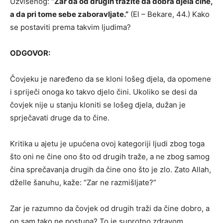
Uzvišenog:
“Zar da od drugih tražite da dobra djela čine,
a da pri tome sebe zaboravljate.”
(El – Bekare, 44.) Kako
se postaviti prema takvim ljudima?
ODGOVOR:
Čovjeku je naređeno da se kloni lošeg djela, da opomene
i spriječi onoga ko takvo djelo čini. Ukoliko se desi da
čovjek nije u stanju kloniti se lošeg djela, dužan je
sprječavati druge da to čine.
Kritika u ajetu je upućena ovoj kategoriji ljudi zbog toga
što oni ne čine ono što od drugih traže, a ne zbog samog
čina sprečavanja drugih da čine ono što je zlo. Zato Allah,
dželle šanuhu, kaže: “Zar ne razmišljate?”
Zar je razumno da čovjek od drugih traži da čine dobro, a
on sam tako ne postupa? To je suprotno zdravom