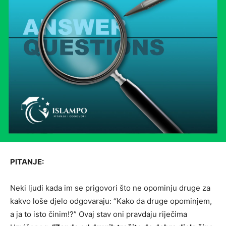
PITANJE:
Neki ljudi kada im se prigovori što ne opominju druge za
kakvo loše djelo odgovaraju: “Kako da druge opominjem,
a ja to isto činim!?” Ovaj stav oni pravdaju riječima