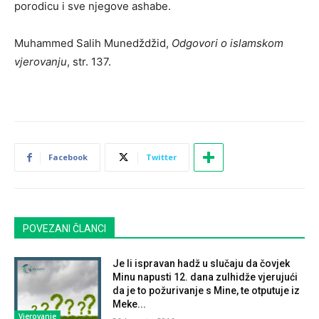
porodicu i sve njegove ashabe.
Muhammed Salih Munedždžid,
Odgovori o islamskom
vjerovanju
, str. 137.
Facebook
Twitter
POVEZANI ČLANCI
Je li ispravan hadž u slučaju da čovjek
Minu napusti 12. dana zulhidže vjerujući
da je to požurivanje s Mine, te otputuje iz
Meke...
Vjerovanje