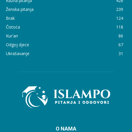
Razna pitanja
426
Ženska pitanja
239
Brak
124
Čistoća
118
Kur'an
86
Odgoj djece
67
Ukrašavanje
31
O NAMA