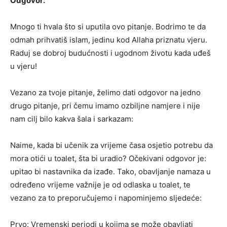
Odgovor:
Mnogo ti hvala što si uputila ovo pitanje. Bodrimo te da
odmah prihvatiš islam, jedinu kod Allaha priznatu vjeru.
Raduj se dobroj budućnosti i ugodnom životu kada uđeš
u vjeru!
Vezano za tvoje pitanje, želimo dati odgovor na jedno
drugo pitanje, pri čemu imamo ozbiljne namjere i nije
nam cilj bilo kakva šala i sarkazam:
Naime, kada bi učenik za vrijeme časa osjetio potrebu da
mora otići u toalet, šta bi uradio? Očekivani odgovor je:
upitao bi nastavnika da izađe. Tako, obavljanje namaza u
određeno vrijeme važnije je od odlaska u toalet, te
vezano za to preporučujemo i napominjemo sljedeće:
Prvo: Vremenski periodi u kojima se može obavljati