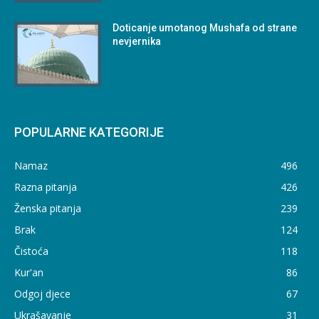
Doticanje umotanog Mushafa od strane
nevjernika
POPULARNE KATEGORIJE
Namaz
496
Razna pitanja
426
Ženska pitanja
239
Brak
124
Čistoća
118
Kur'an
86
Odgoj djece
67
Ukrašavanje
31