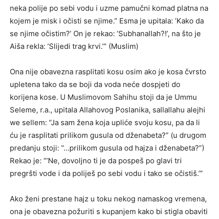
neka polije po sebi vodu i uzme pamučni komad platna na
kojem je misk i očisti se njime.” Esma je upitala: ’Kako da
se njime očistim?’ On je rekao: ’Subhanallah?!’, na što je
Aiša rekla: ’Slijedi trag krvi.’” (Muslim)
Ona nije obavezna rasplitati kosu osim ako je kosa čvrsto
upletena tako da se boji da voda neće dospjeti do
korijena kose. U Muslimovom Sahihu stoji da je Ummu
Seleme, r.a., upitala Allahovog Poslanika, sallallahu alejhi
we sellem: “Ja sam žena koja upliće svoju kosu, pa da li
ću je rasplitati prilikom gusula od dženabeta?” (u drugom
predanju stoji: “…prilikom gusula od hajza i dženabeta?”)
Rekao je: “’Ne, dovoljno ti je da pospeš po glavi tri
pregršti vode i da poliješ po sebi vodu i tako se očistiš.’”
Ako ženi prestane hajz u toku nekog namaskog vremena,
ona je obavezna požuriti s kupanjem kako bi stigla obaviti