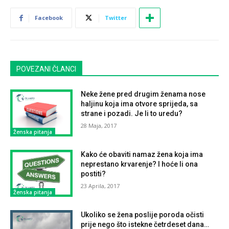
Facebook
Twitter
POVEZANI ČLANCI
Neke žene pred drugim ženama nose
haljinu koja ima otvore sprijeda, sa
strane i pozadi. Je li to uredu?
28 Maja, 2017
Ženska pitanja
Kako će obaviti namaz žena koja ima
neprestano krvarenje? I hoće li ona
postiti?
23 Aprila, 2017
Ženska pitanja
Ukoliko se žena poslije poroda očisti
prije nego što istekne četrdeset dana…