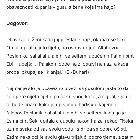
obaveznosti kupanja – gusula žene koja ima hajz?
Odgovor:
Obaveza je ženi kada joj prestane hajz, okupati se tako
što će oprati cijelo tijelo, na osnovu riječi Allahovog
Poslanika, sallallahu alejhi ve sellem, upućenih Fatimi bint
Ebi-Hubejš: “…Pa ako ti dođe hajz, ostavi namaz, a kada
prođe, okupaj se i klanjaj.” (El-Buhari)
Najmanje što je obavezno u vezi sa gusulom jeste to da
se opere cijelo tijelo, pa čak i ispod kose, a najbolje je da
to bude onako kako je opisano u hadisu u kojem je
Allahov Poslanik, sallallahu alejhi ve sellem, kada ga je
Esma bint Šekl upitala o gusulu nakon hajza, rekao: “Neka
uzme svaka od vas svoju vodu i sidr pa se dobro očisti.
Zatim neka polije svoju glavu trljajući dobro tjeme, a zatim