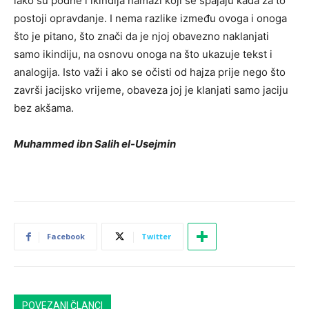
iako su podne i ikindija namazi koji se spajaju kada za to
postoji opravdanje. I nema razlike između ovoga i onoga
što je pitano, što znači da je njoj obavezno naklanjati
samo ikindiju, na osnovu onoga na što ukazuje tekst i
analogija. Isto važi i ako se očisti od hajza prije nego što
završi jacijsko vrijeme, obaveza joj je klanjati samo jaciju
bez akšama.
Muhammed ibn Salih el-Usejmin
Facebook
Twitter
POVEZANI ČLANCI