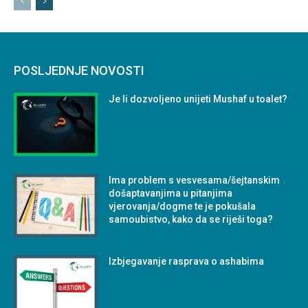
POSLJEDNJE NOVOSTI
Je li dozvoljeno unijeti Mushaf u toalet?
Ima problem s vesvesama/šejtanskim
došaptavanjima u pitanjima
vjerovanja/dogme te je pokušala
samoubistvo, kako da se riješi toga?
Izbjegavanje rasprava o ashabima