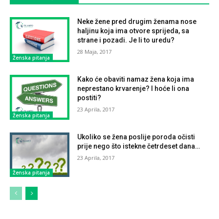
Neke žene pred drugim ženama nose
haljinu koja ima otvore sprijeda, sa
strane i pozadi. Je li to uredu?
28 Maja, 2017
Ženska pitanja
Kako će obaviti namaz žena koja ima
neprestano krvarenje? I hoće li ona
postiti?
23 Aprila, 2017
Ženska pitanja
Ukoliko se žena poslije poroda očisti
prije nego što istekne četrdeset dana…
23 Aprila, 2017
Ženska pitanja