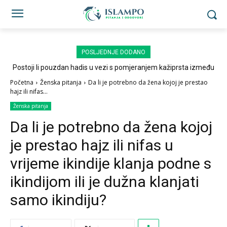
POSLJEDNJE DODANO
Postoji li pouzdan hadis u vezi s pomjeranjem kažiprsta između
sedždi?
Početna
Ženska pitanja
Da li je potrebno da žena kojoj je prestao
hajz ili nifas...
Ženska pitanja
Da li je potrebno da žena kojoj
je prestao hajz ili nifas u
vrijeme ikindije klanja podne s
ikindijom ili je dužna klanjati
samo ikindiju?