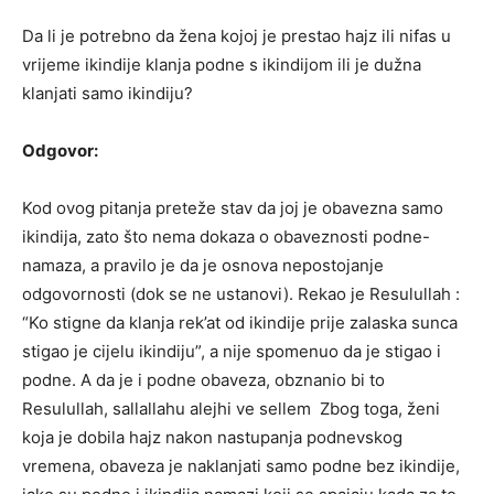
Da li je potrebno da žena kojoj je prestao hajz ili nifas u
vrijeme ikindije klanja podne s ikindijom ili je dužna
klanjati samo ikindiju?
Odgovor:
Kod ovog pitanja preteže stav da joj je obavezna samo
ikindija, zato što nema dokaza o obaveznosti podne-
namaza, a pravilo je da je osnova nepostojanje
odgovornosti (dok se ne ustanovi). Rekao je Resulullah :
“Ko stigne da klanja rek’at od ikindije prije zalaska sunca
stigao je cijelu ikindiju”, a nije spomenuo da je stigao i
podne. A da je i podne obaveza, obznanio bi to
Resulullah, sallallahu alejhi ve sellem Zbog toga, ženi
koja je dobila hajz nakon nastupanja podnevskog
vremena, obaveza je naklanjati samo podne bez ikindije,