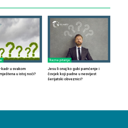
ja
Razna pitanja
ul-kadr u svakom
Jesu li onaj ko gubi pamćenje i
ještena u istoj noći?
čovjek koji padne u nesvijest
šerijatski obveznici?