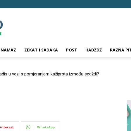
NAMAZ
ZEKAT I SADAKA
POST
HADŽDŽ
RAZNA PI
hadis u vezi s pomjeranjem kažiprsta između sedždi?
interest
WhatsApp