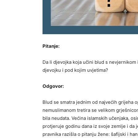
Pitanje:
Da li djevojka koja učini blud s nevjernikom 
djevojku i pod kojim uvjetima?
Odgovor:
Blud se smatra jednim od najvećih grijeha o
nemuslimanom tretira se velikom grješnicom 
bila neudata. Većina islamskih učenjaka, osi
protjeruje godinu dana iz svoje zemlje i da 
pravnika razišla o pitanju žene: šafijski i ha