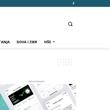
TANJA
DOVA I ZIKR
VIŠE
- Advertisment -