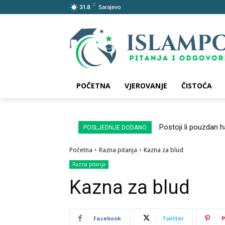
C
31.8
Sarajevo
POČETNA
VJEROVANJE
ČISTOĆA
Postoji li pouzdan 
POSLJEDNJE DODANO
Početna
Razna pitanja
Kazna za blud
Razna pitanja
Kazna za blud
Facebook
Twitter
P