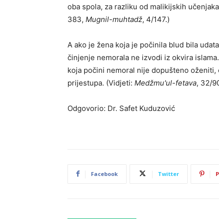
oba spola, za razliku od malikijskih učenjaka.
383,
Mugnil-muhtadž
, 4/147.)
A ako je žena koja je počinila blud bila uda
činjenje nemorala ne izvodi iz okvira islama.
koja počini nemoral nije dopušteno oženiti,
prijestupa. (Vidjeti:
Medžmu'ul-fetava
, 32/9
Odgovorio: Dr. Safet Kuduzović
Facebook
Twitter
P