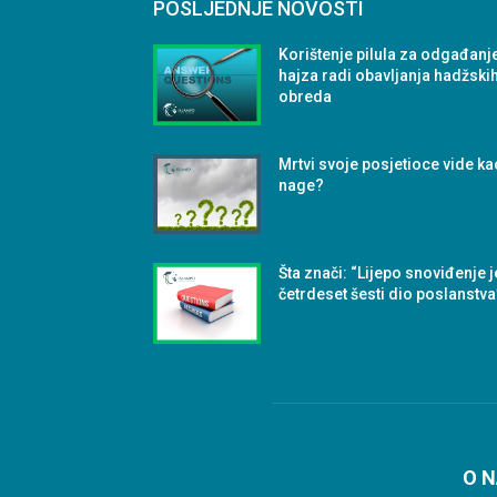
POSLJEDNJE NOVOSTI
Korištenje pilula za odgađanj
hajza radi obavljanja hadžski
obreda
Mrtvi svoje posjetioce vide ka
nage?
Šta znači: “Lijepo snoviđenje j
četrdeset šesti dio poslanstva
O 