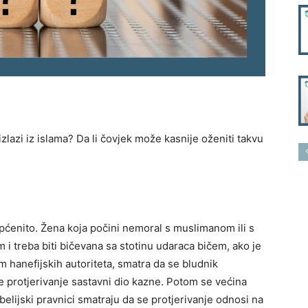
izlazi iz islama? Da li čovjek može kasnije oženiti takvu
pćenito. Žena koja počini nemoral s muslimanom ili s
i treba biti bičevana sa stotinu udaraca bičem, ako je
m hanefijskih autoriteta, smatra da se bludnik
je protjerivanje sastavni dio kazne. Potom se većina
nbelijski pravnici smatraju da se protjerivanje odnosi na