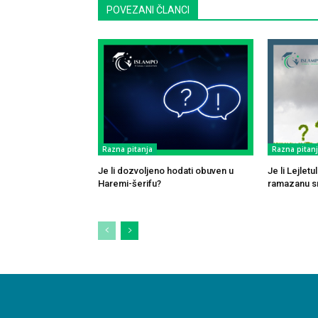
POVEZANI ČLANCI
Razna pitanja
Razna pitan
Je li dozvoljeno hodati obuven u
Je li Lejlet
Haremi-šerifu?
ramazanu sm