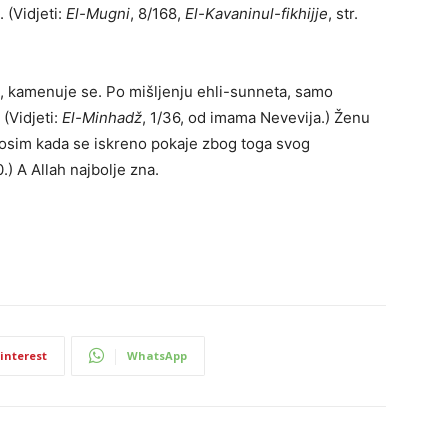
 (Vidjeti:
El-Mugni
, 8/168,
El-Kavaninul-fikhijje
, str.
ta, kamenuje se. Po mišljenju ehli-sunneta, samo
 (Vidjeti:
El-Minhadž
, 1/36, od imama Nevevija.) Ženu
 osim kada se iskreno pokaje zbog toga svog
0.) A Allah najbolje zna.
interest
WhatsApp