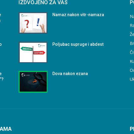
IZDVOJENO ZA VAS
P
e
Namaz nakon vitr-namaza
N
h
Ra
Že
B
o
Poljubac supruge i abdest
Či
Ku
O
e
Dova nakon ezana
U
”?
NAMA
P