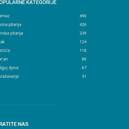
OPULARNE KATEGORIJE
amaz
496
zna pitanja
426
nska pitanja
239
rak
124
stoća
118
r'an
86
dgoj djece
67
krašavanje
31
RATITE NAS