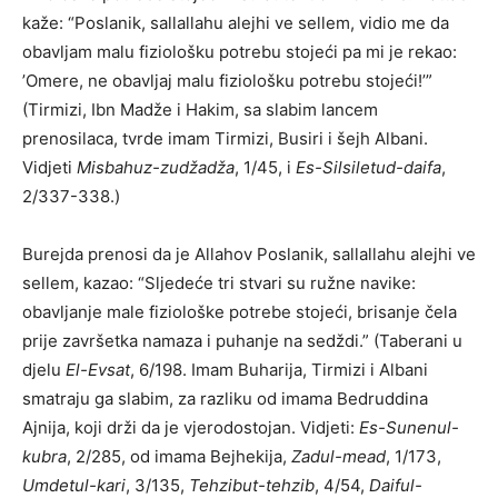
kaže: “Poslanik, sallallahu alejhi ve sellem, vidio me da
obavljam malu fiziološku potrebu stojeći pa mi je rekao:
’Omere, ne obavljaj malu fiziološku potrebu stojeći!’”
(Tirmizi, Ibn Madže i Hakim, sa slabim lancem
prenosilaca, tvrde imam Tirmizi, Busiri i šejh Albani.
Vidjeti
Misbahuz-zudžadža
, 1/45, i
Es-Silsiletud-daifa
,
2/337-338.)
Burejda prenosi da je Allahov Poslanik, sallallahu alejhi ve
sellem, kazao: “Sljedeće tri stvari su ružne navike:
obavljanje male fiziološke potrebe stojeći, brisanje čela
prije završetka namaza i puhanje na sedždi.” (Taberani u
djelu
El-Evsat
, 6/198. Imam Buharija, Tirmizi i Albani
smatraju ga slabim, za razliku od imama Bedruddina
Ajnija, koji drži da je vjerodostojan. Vidjeti:
Es-Sunenul-
kubra
, 2/285, od imama Bejhekija,
Zadul-mead
, 1/173,
Umdetul-kari
, 3/135,
Tehzibut-tehzib
, 4/54,
Daiful-