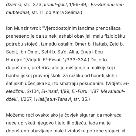
džamia
, str. 373,
Irvaul-galil
, 1/96-99, i
Es-Sunenu vel-
mubtedeat
, str. 11, od Amra Selima.)
Ibn Munzir tvrdi: “Vjerodostojnim lancima prenosilaca
preneseno je da su neki ashabi obavljali malu fiziološku
potrebu stojeći, između ostalih: Omer b. Hattab, Zejd b.
Sabit, Ibn Omer, Sehl b. Sa'd, Alija, Enes i Ebu
Hurejre.”(Vidjeti:
El-Evsat
, 1/333-334.) Da je to
dopušteno, preferirajuće je mišljenje u malikijskoj i
hanbelijskoj pravnoj školi, za razliku od hanefijskih i
šafijskih učenjaka koji to smatraju pokuđenim. (Vidjeti:
El-
Medžmu
, 2/104,
El-Insaf
, 1/99,
El-Furu
, 1/87,
Mevahibul-
dželil
, 1/267, i
Hašijetut-Tahavi
, str. 35.)
Možemo reći ovako: ako je čovjek siguran da mokraća
neće uprskati njegovo tijelo ili odjeću, tada mu je
dopušteno obavljanje male fiziološke potrebe stojeći, ali