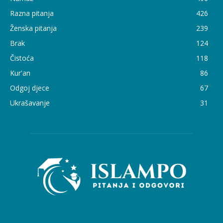
Razna pitanja
426
Ženska pitanja
239
Brak
124
Čistoća
118
Kur'an
86
Odgoj djece
67
Ukrašavanje
31