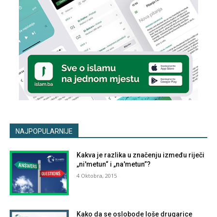
NAJPOPULARNIJE
Kakva je razlika u značenju između riječi
„ni'metun“ i „na'metun”?
4 Oktobra, 2015
Kako da se oslobode loše drugarice