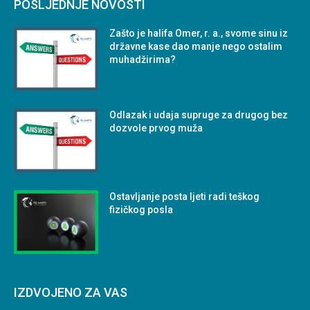
POSLJEDNJE NOVOSTI
Zašto je halifa Omer, r. a., svome sinu iz
državne kase dao manje nego ostalim
muhadžirima?
Odlazak i udaja supruge za drugog bez
dozvole prvog muža
Ostavljanje posta ljeti radi teškog
fizičkog posla
IZDVOJENO ZA VAS