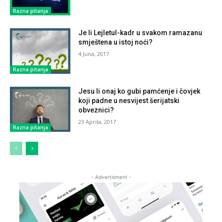
Razna pitanja
Je li Lejletul-kadr u svakom ramazanu
smještena u istoj noći?
4 Juna, 2017
Razna pitanja
Jesu li onaj ko gubi pamćenje i čovjek
koji padne u nesvijest šerijatski
obveznici?
23 Aprila, 2017
Razna pitanja
- Advertisment -