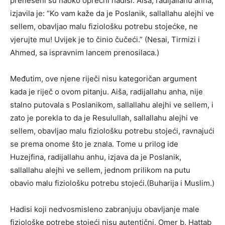
preneseni su naoko oprečni hadisi. Aiša, radijallahu anha,
izjavila je: “Ko vam kaže da je Poslanik, sallallahu alejhi ve
sellem, obavljao malu fiziološku potrebu stojećke, ne
vjerujte mu! Uvijek je to činio čučeći.” (Nesai, Tirmizi i
Ahmed, sa ispravnim lancem prenosilaca.)
Međutim, ove njene riječi nisu kategoričan argument
kada je riječ o ovom pitanju. Aiša, radijallahu anha, nije
stalno putovala s Poslanikom, sallallahu alejhi ve sellem, i
zato je porekla to da je Resulullah, sallallahu alejhi ve
sellem, obavljao malu fiziološku potrebu stojeći, ravnajući
se prema onome što je znala. Tome u prilog ide
Huzejfina, radijallahu anhu, izjava da je Poslanik,
sallallahu alejhi ve sellem, jednom prilikom na putu
obavio malu fiziološku potrebu stojeći.(Buharija i Muslim.)
Hadisi koji nedvosmisleno zabranjuju obavljanje male
fiziološke potrebe stojeći nisu autentični. Omer b. Hattab