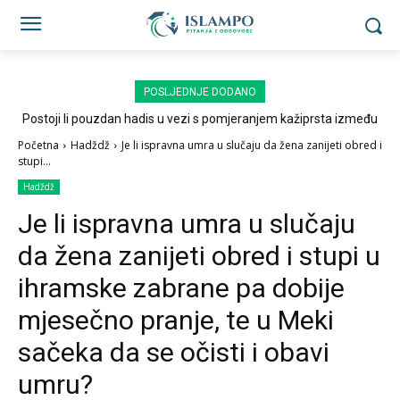
POSLJEDNJE DODANO
Postoji li pouzdan hadis u vezi s pomjeranjem kažiprsta između
sedždi?
Početna
Hadždž
Je li ispravna umra u slučaju da žena zanijeti obred i
stupi...
Hadždž
Je li ispravna umra u slučaju
da žena zanijeti obred i stupi u
ihramske zabrane pa dobije
mjesečno pranje, te u Meki
sačeka da se očisti i obavi
umru?