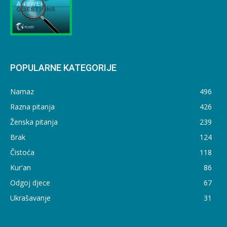
POPULARNE KATEGORIJE
Namaz
496
Razna pitanja
426
Ženska pitanja
239
Brak
124
Čistoća
118
Kur'an
86
Odgoj djece
67
Ukrašavanje
31