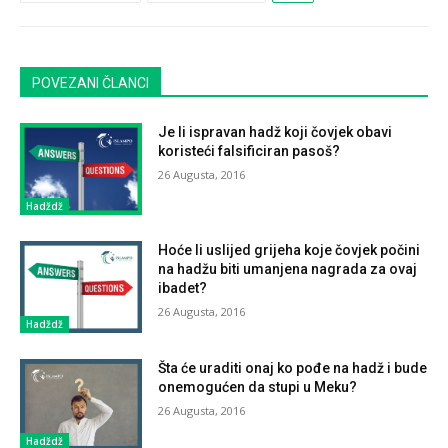
POVEZANI ČLANCI
Je li ispravan hadž koji čovjek obavi
koristeći falsificiran pasoš?
26 Augusta, 2016
Hadždž
Hoće li uslijed grijeha koje čovjek počini
na hadžu biti umanjena nagrada za ovaj
ibadet?
26 Augusta, 2016
Hadždž
Šta će uraditi onaj ko pođe na hadž i bude
onemogućen da stupi u Meku?
26 Augusta, 2016
Hadždž