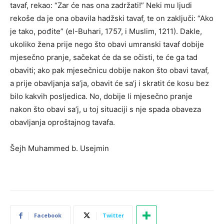
tavaf, rekao: “Zar će nas ona zadržati!” Neki mu ljudi
rekoše da je ona obavila hadžski tavaf, te on zaključi: “Ako
je tako, pođite” (el-Buhari, 1757, i Muslim, 1211). Dakle,
ukoliko žena prije nego što obavi umranski tavaf dobije
mjesečno pranje, sačekat će da se očisti, te će ga tad
obaviti; ako pak mjesečnicu dobije nakon što obavi tavaf,
a prije obavljanja sa’ja, obavit će sa’j i skratit će kosu bez
bilo kakvih posljedica. No, dobije li mjesečno pranje
nakon što obavi sa’j, u toj situaciji s nje spada obaveza
obavljanja oproštajnog tavafa.
Šejh Muhammed b. Usejmin
Facebook
Twitter