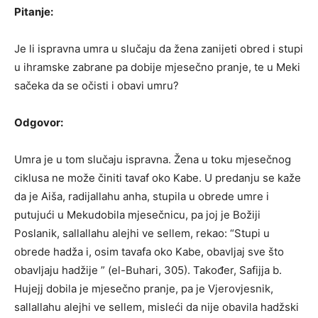
Pitanje:
Je li ispravna umra u slučaju da žena zanijeti obred i stupi
u ihramske zabrane pa dobije mjesečno pranje, te u Meki
sačeka da se očisti i obavi umru?
Odgovor:
Umra je u tom slučaju ispravna. Žena u toku mjesečnog
ciklusa ne može činiti tavaf oko Kabe. U predanju se kaže
da je Aiša, radijallahu anha, stupila u obrede umre i
putujući u Mekudobila mjesečnicu, pa joj je Božiji
Poslanik, sallallahu alejhi ve sellem, rekao: “Stupi u
obrede hadža i, osim tavafa oko Kabe, obavljaj sve što
obavljaju hadžije ” (el-Buhari, 305). Također, Safijja b.
Hujejj dobila je mjesečno pranje, pa je Vjerovjesnik,
sallallahu alejhi ve sellem, misleći da nije obavila hadžski