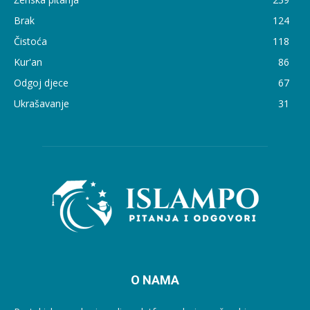
Brak
124
Čistoća
118
Kur'an
86
Odgoj djece
67
Ukrašavanje
31
O NAMA