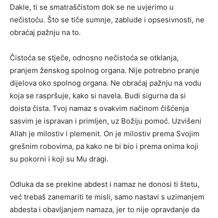
Dakle, ti se smatraščistom dok se ne uvjerimo u
nečistoću. Što se tiče sumnje, zablude i opsesivnosti, ne
obraćaj pažnju na to.
Čistoća se stječe, odnosno nečistoća se otklanja,
pranjem ženskog spolnog organa. Nije potrebno pranje
dijelova oko spolnog organa. Ne obraćaj pažnju na vodu
koja se raspršuje, kako si navela. Budi sigurna da si
doista čista. Tvoj namaz s ovakvim načinom čišćenja
sasvim je ispravan i primljen, uz Božiju pomoć. Uzvišeni
Allah je milostiv i plemenit. On je milostiv prema Svojim
grešnim robovima, pa kako ne bi bio i prema onima koji
su pokorni i koji su Mu dragi.
Odluka da se prekine abdest i namaz ne donosi ti štetu,
već trebaš zanemariti te misli, samo nastavi s uzimanjem
abdesta i obavljanjem namaza, jer to nije opravdanje da