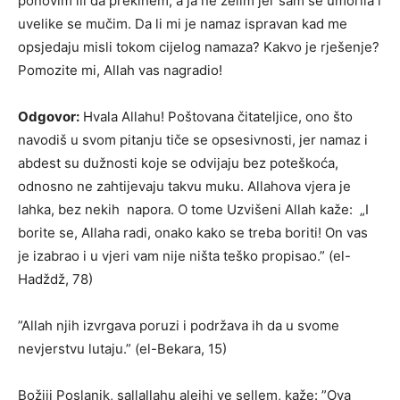
ponovim ili da prekinem, a ja ne želim jer sam se umorila i
uvelike se mučim. Da li mi je namaz ispravan kad me
opsjedaju misli tokom cijelog namaza? Kakvo je rješenje?
Pomozite mi, Allah vas nagradio!
Odgovor:
Hvala Allahu! Poštovana čitateljice, ono što
navodiš u svom pitanju tiče se opsesivnosti, jer namaz i
abdest su dužnosti koje se odvijaju bez poteškoća,
odnosno ne zahtijevaju takvu muku. Allahova vjera je
lahka, bez nekih napora. O tome Uzvišeni Allah kaže: „I
borite se, Allaha radi, onako kako se treba boriti! On vas
je izabrao i u vjeri vam nije ništa teško propisao.” (el-
Hadždž, 78)
”Allah njih izvrgava poruzi i podržava ih da u svome
nevjerstvu lutaju.” (el-Bekara, 15)
Božiji Poslanik, sallallahu alejhi ve sellem, kaže: ”Ova