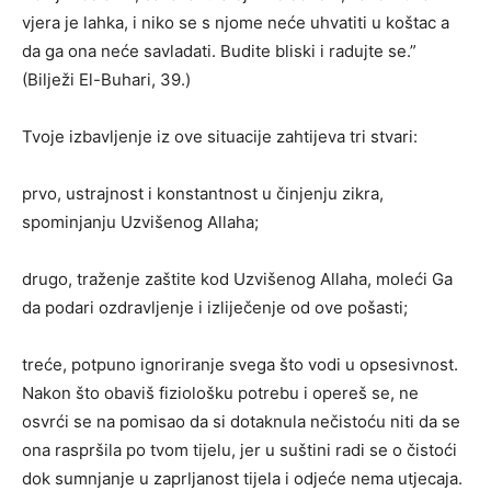
vjera je lahka, i niko se s njome neće uhvatiti u koštac a
da ga ona neće savladati. Budite bliski i radujte se.”
(Bilježi El-Buhari, 39.)
Tvoje izbavljenje iz ove situacije zahtijeva tri stvari:
prvo, ustrajnost i konstantnost u činjenju zikra,
spominjanju Uzvišenog Allaha;
drugo, traženje zaštite kod Uzvišenog Allaha, moleći Ga
da podari ozdravljenje i izliječenje od ove pošasti;
treće, potpuno ignoriranje svega što vodi u opsesivnost.
Nakon što obaviš fiziološku potrebu i opereš se, ne
osvrći se na pomisao da si dotaknula nečistoću niti da se
ona raspršila po tvom tijelu, jer u suštini radi se o čistoći
dok sumnjanje u zaprljanost tijela i odjeće nema utjecaja.