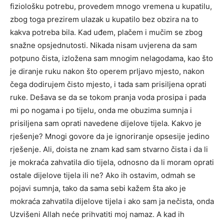
fiziološku potrebu, provedem mnogo vremena u kupatilu,
zbog toga prezirem ulazak u kupatilo bez obzira na to
kakva potreba bila. Kad uđem, plačem i mučim se zbog
snažne opsjednutosti. Nikada nisam uvjerena da sam
potpuno čista, izložena sam mnogim nelagodama, kao što
je diranje ruku nakon što operem prljavo mjesto, nakon
čega dodirujem čisto mjesto, i tada sam prisiljena oprati
ruke. Dešava se da se tokom pranja voda prosipa i pada
mi po nogama i po tijelu, onda me obuzima sumnja i
prisiljena sam oprati navedene dijelove tijela. Kakvo je
rješenje? Mnogi govore da je ignoriranje opsesije jedino
rješenje. Ali, doista ne znam kad sam stvarno čista i da li
je mokraća zahvatila dio tijela, odnosno da li moram oprati
ostale dijelove tijela ili ne? Ako ih ostavim, odmah se
pojavi sumnja, tako da sama sebi kažem šta ako je
mokraća zahvatila dijelove tijela i ako sam ja nečista, onda
Uzvišeni Allah neće prihvatiti moj namaz. A kad ih