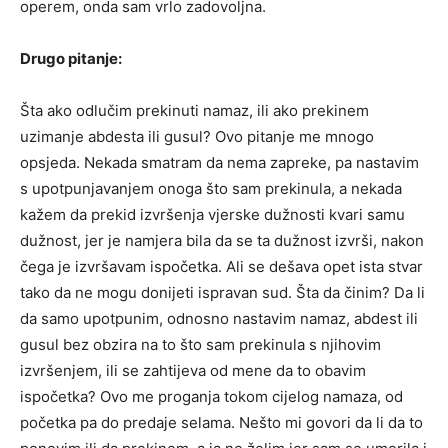
operem, onda sam vrlo zadovoljna.
Drugo pitanje:
Šta ako odlučim prekinuti namaz, ili ako prekinem
uzimanje abdesta ili gusul? Ovo pitanje me mnogo
opsjeda. Nekada smatram da nema zapreke, pa nastavim
s upotpunjavanjem onoga što sam prekinula, a nekada
kažem da prekid izvršenja vjerske dužnosti kvari samu
dužnost, jer je namjera bila da se ta dužnost izvrši, nakon
čega je izvršavam ispočetka. Ali se dešava opet ista stvar
tako da ne mogu donijeti ispravan sud. Šta da činim? Da li
da samo upotpunim, odnosno nastavim namaz, abdest ili
gusul bez obzira na to što sam prekinula s njihovim
izvršenjem, ili se zahtijeva od mene da to obavim
ispočetka? Ovo me proganja tokom cijelog namaza, od
početka pa do predaje selama. Nešto mi govori da li da to