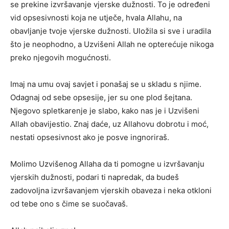
se prekine izvršavanje vjerske dužnosti. To je određeni
vid opsesivnosti koja ne utječe, hvala Allahu, na
obavljanje tvoje vjerske dužnosti. Uložila si sve i uradila
što je neophodno, a Uzvišeni Allah ne opterećuje nikoga
preko njegovih mogućnosti.
Imaj na umu ovaj savjet i ponašaj se u skladu s njime.
Odagnaj od sebe opsesije, jer su one plod šejtana.
Njegovo spletkarenje je slabo, kako nas je i Uzvišeni
Allah obavijestio. Znaj daće, uz Allahovu dobrotu i moć,
nestati opsesivnost ako je posve ingnoriraš.
Molimo Uzvišenog Allaha da ti pomogne u izvršavanju
vjerskih dužnosti, podari ti napredak, da budeš
zadovoljna izvršavanjem vjerskih obaveza i neka otkloni
od tebe ono s čime se suočavaš.