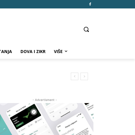
TANJA
DOVA I ZIKR
VIŠE
- Advertisment -