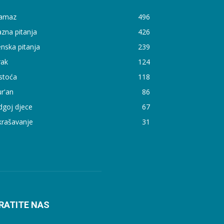
amaz
496
zna pitanja
426
nska pitanja
239
rak
124
stoća
118
r'an
86
dgoj djece
67
krašavanje
31
RATITE NAS