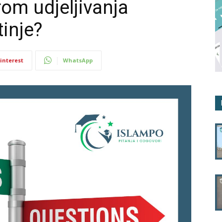
om udjeljivanja
inje?
interest
WhatsApp