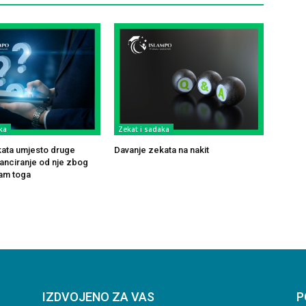
ka
Zekat i sadaka
ata umjesto druge
Davanje zekata na nakit
tanciranje od nje zbog
am toga
IZDVOJENO ZA VAS
P