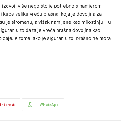
tr izdvoji više nego što je potrebno s namjerom
di kupe veliku vreću brašna, koja je dovoljna za
su je siromahu, a višak namijene kao milostinju – u
iguran u to da ta je vreća brašna dovoljna kao
o daje. K tome, ako je siguran u to, brašno ne mora
interest
WhatsApp