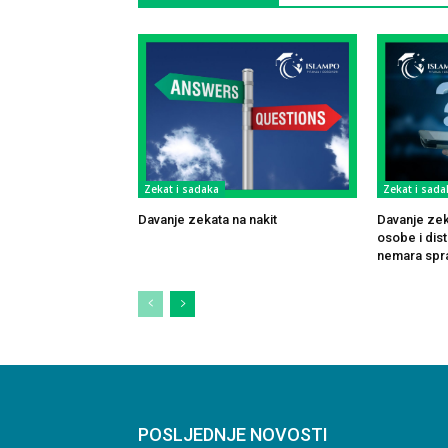
Zekat i sadaka
Zekat i sada
Davanje zekata na nakit
Davanje zek
osobe i dis
nemara spr
POSLJEDNJE NOVOSTI