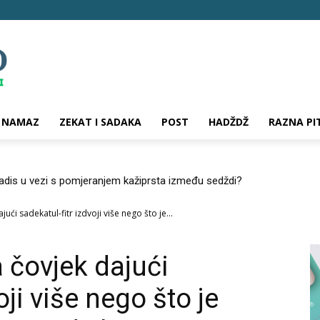
NAMAZ
ZEKAT I SADAKA
POST
HADŽDŽ
RAZNA PI
hadis u vezi s pomjeranjem kažiprsta između sedždi?
jući sadekatul-fitr izdvoji više nego što je...
a čovjek dajući
oji više nego što je