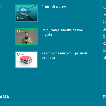
o
Prioriteti u d’avi
N
Ra
Že
B
Udjeljivanje sadake na ime
mejjita
Či
Ku
O
Razgovor s mužem u prisustvu
U
stranaca
NAMA
P