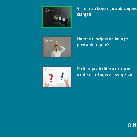
Vrijeme u kojem je zabranjen
klanjati
Namaz u odjeći na koju je
povratilo dijete?
Da li prijaviti dilera drogom
ukoliko se bojiš za svoj život
O 