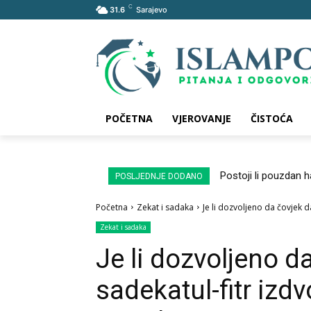
C
31.6
Sarajevo
POČETNA
VJEROVANJE
ČISTOĆA
Postoji li pouzdan 
POSLJEDNJE DODANO
Početna
Zekat i sadaka
Je li dozvoljeno da čovjek da
Zekat i sadaka
Je li dozvoljeno d
sadekatul-fitr izdv