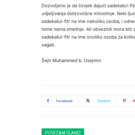
Dozvoljeno je da čovjek dajući sadekatul-fi
udjeljivanja dobrovoljne milostinje. Neki lju
sadekatul-fitr na ime nekoliko osoba, i odne
tome nema smetnje. Ali obveznik mora biti s
sadekatul-fitr na ime onoliko osoba za kolik
vagati.
Šejh Muhammed b. Usejmin
Facebook
Twitter
P
POVEZANI ČLANCI