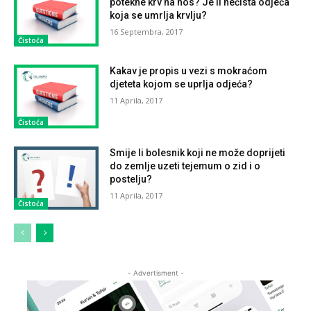
potekne krv na nos? Je li nečista odjeća
koja se umrlja krvlju?
16 Septembra, 2017
Čistoća
Kakav je propis u vezi s mokraćom
djeteta kojom se uprlja odjeća?
11 Aprila, 2017
Čistoća
Smije li bolesnik koji ne može doprijeti
do zemlje uzeti tejemum o zid i o
postelju?
11 Aprila, 2017
Čistoća
- Advertisment -