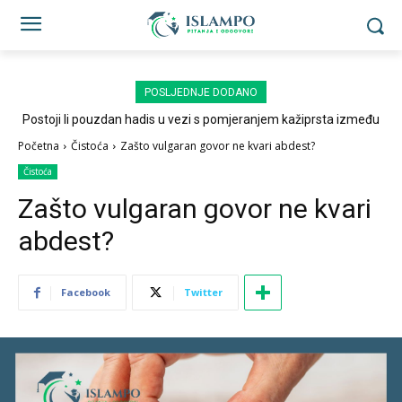
POSLJEDNJE DODANO
Postoji li pouzdan hadis u vezi s pomjeranjem kažiprsta između
sedždi?
Početna
Čistoća
Zašto vulgaran govor ne kvari abdest?
Čistoća
Zašto vulgaran govor ne kvari
abdest?
Facebook
Twitter