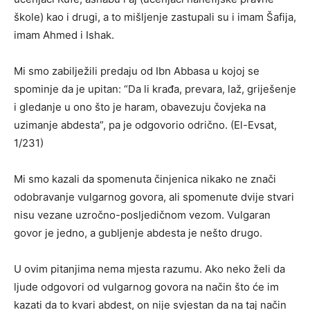
škole) kao i drugi, a to mišljenje zastupali su i imam Šafija,
imam Ahmed i Ishak.
Mi smo zabilježili predaju od Ibn Abbasa u kojoj se
spominje da je upitan: “Da li krađa, prevara, laž, griješenje
i gledanje u ono što je haram, obavezuju čovjeka na
uzimanje abdesta”, pa je odgovorio odrično. (El-Evsat,
1/231)
Mi smo kazali da spomenuta činjenica nikako ne znači
odobravanje vulgarnog govora, ali spomenute dvije stvari
nisu vezane uzročno-posljedičnom vezom. Vulgaran
govor je jedno, a gubljenje abdesta je nešto drugo.
U ovim pitanjima nema mjesta razumu. Ako neko želi da
ljude odgovori od vulgarnog govora na način što će im
kazati da to kvari abdest, on nije svjestan da na taj način