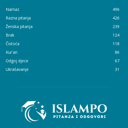
Namaz
496
Razna pitanja
426
Ženska pitanja
239
Brak
124
Čistoća
118
Kur'an
86
Odgoj djece
67
Ukrašavanje
31