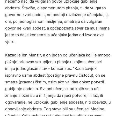
nećemo naći da vulgaran govor uzrokuje gubljenje
abdesta. Štaviše, o spomenutom pitanju, tj. da vulgaran
govor ne kvari abdest, ne postoji razilaženje učenjaka, tj.
oni, po jednoglasnom mišljenju, smatraju da vulgaran
govor ne kvari abdest, a općepoznata stvar za muslimana
jeste to da je konsenzus učenjaka jedan od izvora ove
vjere.
Kazao je Ibn Munzir, a on jedan od učenjaka koji je mnogo
pažnje pridavao sakupljanju pitanja u kojima učenjaci
imaju jednoglasan stav – konsenzus: “Kada čovjek
ispravno uzme abdest (postigne pravnu čistoću), on se
smatra (pravno) čistim, osim ako validan dokaz potvrdi
gubljenje abdesta. Svi oni učenjaci od kojih smo učili
znanje složni su u mišljenju da riječi potvore, ili laž, ili
ogovaranje, ne uzrokuju gubljenje abdesta, niti obavezuju
obnavljanje abdesta. Tog stava bili su učenjaci Medine,
učenjaci Kufe, ashabu r’aj (učenjaci hanefijske pravne