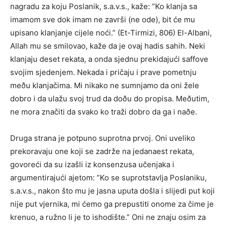
nagradu za koju Poslanik, s.a.v.s., kaže: ”Ko klanja sa
imamom sve dok imam ne završi (ne ode), bit će mu
upisano klanjanje cijele noći.” (Et-Tirmizi, 806) El-Albani,
Allah mu se smilovao, kaže da je ovaj hadis sahih. Neki
klanjaju deset rekata, a onda sjednu prekidajući saffove
svojim sjedenjem. Nekada i pričaju i prave pometnju
meðu klanjačima. Mi nikako ne sumnjamo da oni žele
dobro i da ulažu svoj trud da doðu do propisa. Meðutim,
ne mora značiti da svako ko traži dobro da ga i naðe.
Druga strana je potpuno suprotna prvoj. Oni uveliko
prekoravaju one koji se zadrže na jedanaest rekata,
govoreći da su izašli iz konsenzusa učenjaka i
argumentirajući ajetom: ”Ko se suprotstavlja Poslaniku,
s.a.v.s., nakon što mu je jasna uputa došla i slijedi put koji
nije put vjernika, mi ćemo ga prepustiti onome za čime je
krenuo, a ružno li je to ishodište.” Oni ne znaju osim za