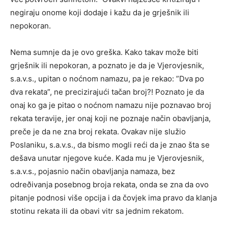
negiraju onome koji dodaje i kažu da je grješnik ili
nepokoran.
Nema sumnje da je ovo greška. Kako takav može biti
grješnik ili nepokoran, a poznato je da je Vjerovjesnik,
s.a.v.s., upitan o noćnom namazu, pa je rekao: ”Dva po
dva rekata”, ne precizirajući tačan broj?! Poznato je da
onaj ko ga je pitao o noćnom namazu nije poznavao broj
rekata teravije, jer onaj koji ne poznaje način obavljanja,
preče je da ne zna broj rekata. Ovakav nije služio
Poslaniku, s.a.v.s., da bismo mogli reći da je znao šta se
dešava unutar njegove kuće. Kada mu je Vjerovjesnik,
s.a.v.s., pojasnio način obavljanja namaza, bez
odreðivanja posebnog broja rekata, onda se zna da ovo
pitanje podnosi više opcija i da čovjek ima pravo da klanja
stotinu rekata ili da obavi vitr sa jednim rekatom.