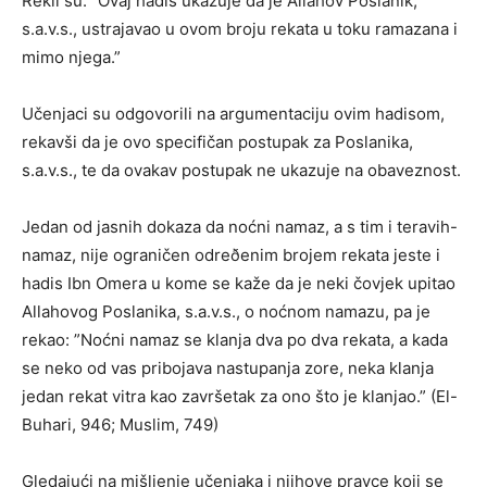
Rekli su: ”Ovaj hadis ukazuje da je Allahov Poslanik,
s.a.v.s., ustrajavao u ovom broju rekata u toku ramazana i
mimo njega.”
Učenjaci su odgovorili na argumentaciju ovim hadisom,
rekavši da je ovo specifičan postupak za Poslanika,
s.a.v.s., te da ovakav postupak ne ukazuje na obaveznost.
Jedan od jasnih dokaza da noćni namaz, a s tim i teravih-
namaz, nije ograničen odreðenim brojem rekata jeste i
hadis Ibn Omera u kome se kaže da je neki čovjek upitao
Allahovog Poslanika, s.a.v.s., o noćnom namazu, pa je
rekao: ”Noćni namaz se klanja dva po dva rekata, a kada
se neko od vas pribojava nastupanja zore, neka klanja
jedan rekat vitra kao završetak za ono što je klanjao.” (El-
Buhari, 946; Muslim, 749)
Gledajući na mišljenje učenjaka i njihove pravce koji se