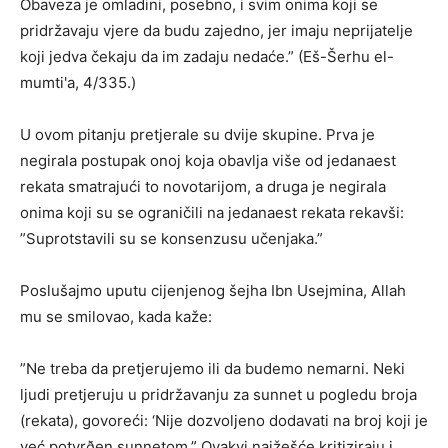
Obaveza je omladini, posebno, i svim onima koji se
pridržavaju vjere da budu zajedno, jer imaju neprijatelje
koji jedva čekaju da im zadaju nedaće.” (Eš-Šerhu el-
mumti'a, 4/335.)
U ovom pitanju pretjerale su dvije skupine. Prva je
negirala postupak onoj koja obavlja više od jedanaest
rekata smatrajući to novotarijom, a druga je negirala
onima koji su se ograničili na jedanaest rekata rekavši:
”Suprotstavili su se konsenzusu učenjaka.”
Poslušajmo uputu cijenjenog šejha Ibn Usejmina, Allah
mu se smilovao, kada kaže:
”Ne treba da pretjerujemo ili da budemo nemarni. Neki
ljudi pretjeruju u pridržavanju za sunnet u pogledu broja
(rekata), govoreći: ‘Nije dozvoljeno dodavati na broj koji je
već potvrðen sunnetom.” Ovakvi najžešće kritiziraju i