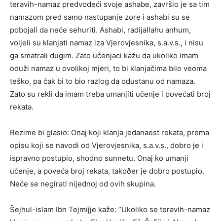
teravih-namaz predvodeći svoje ashabe, završio je sa tim
namazom pred samo nastupanje zore i ashabi su se
pobojali da neće sehuriti. Ashabi, radijallahu anhum,
voljeli su klanjati namaz iza Vjerovjesnika, s.a.v.s., i nisu
ga smatrali dugim. Zato učenjaci kažu da ukoliko imam
oduži namaz u ovolikoj mjeri, to bi klanjačima bilo veoma
teško, pa čak bi to bio razlog da odustanu od namaza.
Zato su rekli da imam treba umanjiti učenje i povećati broj
rekata.
Rezime bi glasio: Onaj koji klanja jedanaest rekata, prema
opisu koji se navodi od Vjerovjesnika, s.a.v.s., dobro je i
ispravno postupio, shodno sunnetu. Onaj ko umanji
učenje, a poveća broj rekata, takoðer je dobro postupio.
Neće se negirati nijednoj od ovih skupina.
Šejhul-islam Ibn Tejmijje kaže: ”Ukoliko se teravih-namaz