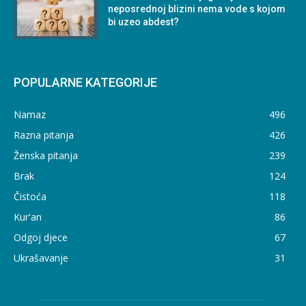
neposrednoj blizini nema vode s kojom
bi uzeo abdest?
POPULARNE KATEGORIJE
Namaz
496
Razna pitanja
426
Ženska pitanja
239
Brak
124
Čistoća
118
Kur'an
86
Odgoj djece
67
Ukrašavanje
31