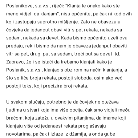
Poslanikove, s.a.v.s., riječi: ”Klanjajte onako kako ste
mene vidjeli da klanjam”, nisu općenite, pa čak ni kod ovih
koji zastupaju suprotno mišljenje. Zato ne obavezuju
čovjeka da jedanput obavi vitr s pet rekata, nekada sa
sedam, nekada sa devet. Kada bismo općenito uzeli ovu
predaju, rekli bismo da nam je obaveza jedanput obaviti
vitr sa pet, drugi put sa sedam, treći put sa devet itd.
Zapravo, želi se istaći da trebamo klanjati kako je
Poslanik, s.a.v.s., klanjao s obzirom na način klanjanja, a
što se tiče broja rekata, postoji sloboda, osim ako već
postoji tekst koji precizira broj rekata.
U svakom slučaju, potrebno je da čovjek ne otežava
ljudima u stvari koja ima više opcija. čak smo vidjeli meðu
braćom, koja zatežu u ovakvim pitanjima, da imame koji
klanjaju više od jedanaest rekata proglašavaju
novotarima, pa čak i izlaze iz džamija, a onda gube