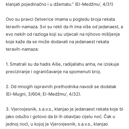
klanjati pojedinačno i u džematu.” (El-Medžmu’, 4/31)
Ovo su pravci četverice imama u pogledu broja rekata
teravih-namaza. Svi su rekli da ih ima više od jedanaest, a
evo nekih od razloga koji su utjecali na njihovo mišljenje
koje kaže da se može dodavati na jedanaest rekata
teravih-namaza:
1. Smatrali su da hadis Aiše, radijallahu anha, ne iziskuje
preciziranje i ograničavanje na spomenuti broj.
2. Od mnogih ispravnih prethodnika navodi se dodatak
(El-Mugni, 3/604; El-Medžmu’, 4/32).
3. Vjerovjesnik, s.a.v.s., klanjao je jedanaest rekata koje bi
jako odužio i gotovo da bi ih obavljao cijelu noć. Čak u
jednoj noći, u kojoj je Vjerovjesnik, s.a.v.s., klanjao