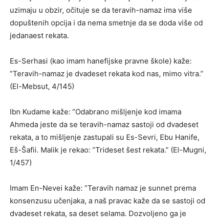
uzimaju u obzir, očituje se da teravih-namaz ima više
dopuštenih opcija i da nema smetnje da se doda više od
jedanaest rekata.
Es-Serhasi (kao imam hanefijske pravne škole) kaže:
”Teravih-namaz je dvadeset rekata kod nas, mimo vitra.”
(El-Mebsut, 4/145)
Ibn Kudame kaže: ”Odabrano mišljenje kod imama
Ahmeda jeste da se teravih-namaz sastoji od dvadeset
rekata, a to mišljenje zastupali su Es-Sevri, Ebu Hanife,
Eš-Šafii. Malik je rekao: ”Trideset šest rekata.” (El-Mugni,
1/457)
Imam En-Nevei kaže: ”Teravih namaz je sunnet prema
konsenzusu učenjaka, a naš pravac kaže da se sastoji od
dvadeset rekata, sa deset selama. Dozvoljeno ga je