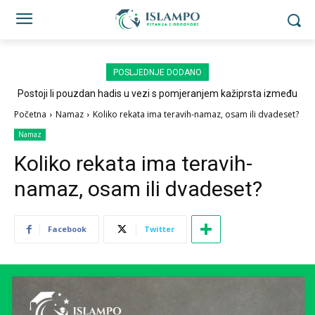
POSLJEDNJE DODANO
Postoji li pouzdan hadis u vezi s pomjeranjem kažiprsta između
sedždi?
Početna
Namaz
Koliko rekata ima teravih-namaz, osam ili dvadeset?
Namaz
Koliko rekata ima teravih-
namaz, osam ili dvadeset?
Facebook
Twitter