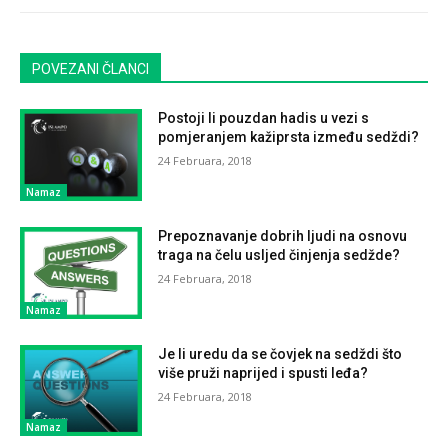
POVEZANI ČLANCI
Postoji li pouzdan hadis u vezi s
pomjeranjem kažiprsta između sedždi?
24 Februara, 2018
Namaz
Prepoznavanje dobrih ljudi na osnovu
traga na čelu usljed činjenja sedžde?
24 Februara, 2018
Namaz
Je li uredu da se čovjek na sedždi što
više pruži naprijed i spusti leđa?
24 Februara, 2018
Namaz