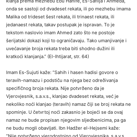
klanja prema mezhebu Ebu Hanife, Eš-Šafiija i Ahmeda,
onda se sastoji od dvadeset rekata, ili po mezhebu imama
Malika od trideset šest rekata, ili trinaest rekata, ili
jedanaest rekata, takav postupak je ispravan. To je
tekstom naslovio imam Ahmed zato što ne postoje
šerijatski dokazi koji to ograničavaju. Tako umanjivanje i
uvećavanje broja rekata treba biti shodno dužini ili
kratkoći klanjanja.” (El-Ihtijarat, str. 64)
Imam Es-Sujuti kaže: ”Sahih i hasen hadisi govore o
teravih-namazu i podstiču na njega bez odreðivanja
specifičnog broja rekata. Nije potvrðeno da je
Vjerovjesnik, s.a.v.s., klanjao dvadeset rekata, već je
nekoliko noći klanjao (teravih) namaz čiji se broj rekata ne
spominje. U četvrtoj noći zakasnio je bojeći se da ovaj
namaz ne bude propisan njegovim sljedbenicima, pa ga
ne budu mogli obavljati. Ibn Hadžer el-Hejsemi kaže:
”Nije potvrðeno vjerodostojno od Vjerovjesnika, s.a.v.s.,