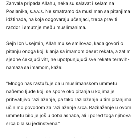
Zahvala pripada Allahu, neka su salavat i selam na
Poslanika, s.a.v.s. Ne smatramo da musliman sa pitanjima
idžtihada, na koja odgovaraju učenjaci, treba praviti
razdor i smutnje meðu muslimanima.
Šejh Ibn Usejmin, Allah mu se smilovao, kada govori o
pitanju onoga koji klanja sa imamom deset rekata, a zatim
sjedne čekajući vitr, ne upotpunjujući sve rekate teravih-
namaza sa imamom, kaže:
”Mnogo nas rastužuje da u muslimanskom ummetu
naðemo ljude koji se spore oko pitanja u kojima je
prihvatljivo razilaženje, pa tako razilaženje u tim pitanjima
učinimo povodom za razilaženje srca. Razilaženje u ovom
ummetu bilo je još u doba ashaba, ali i pored toga njihova
srca bila su jedinstvena.”