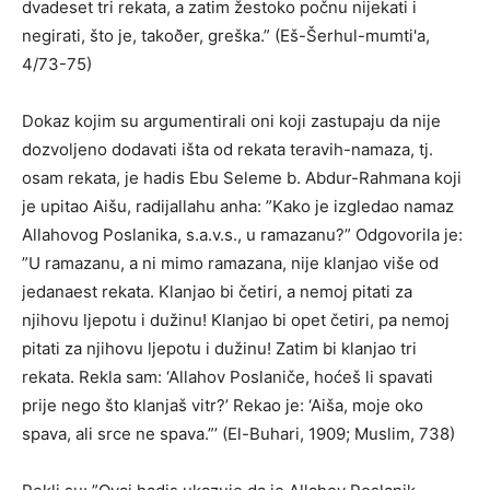
dvadeset tri rekata, a zatim žestoko počnu nijekati i
negirati, što je, takoðer, greška.” (Eš-Šerhul-mumti'a,
4/73-75)
Dokaz kojim su argumentirali oni koji zastupaju da nije
dozvoljeno dodavati išta od rekata teravih-namaza, tj.
osam rekata, je hadis Ebu Seleme b. Abdur-Rahmana koji
je upitao Aišu, radijallahu anha: ”Kako je izgledao namaz
Allahovog Poslanika, s.a.v.s., u ramazanu?” Odgovorila je:
”U ramazanu, a ni mimo ramazana, nije klanjao više od
jedanaest rekata. Klanjao bi četiri, a nemoj pitati za
njihovu ljepotu i dužinu! Klanjao bi opet četiri, pa nemoj
pitati za njihovu ljepotu i dužinu! Zatim bi klanjao tri
rekata. Rekla sam: ‘Allahov Poslaniče, hoćeš li spavati
prije nego što klanjaš vitr?’ Rekao je: ‘Aiša, moje oko
spava, ali srce ne spava.”’ (El-Buhari, 1909; Muslim, 738)