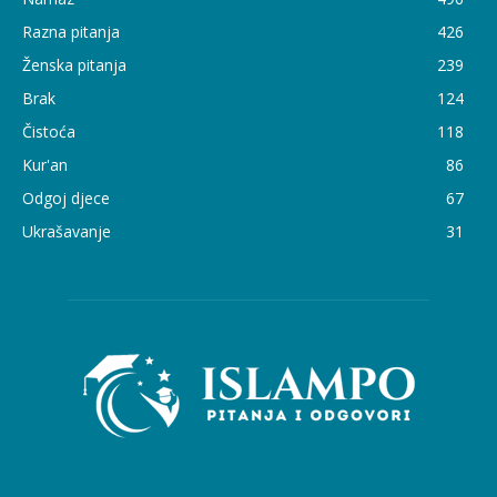
Razna pitanja
426
Ženska pitanja
239
Brak
124
Čistoća
118
Kur'an
86
Odgoj djece
67
Ukrašavanje
31