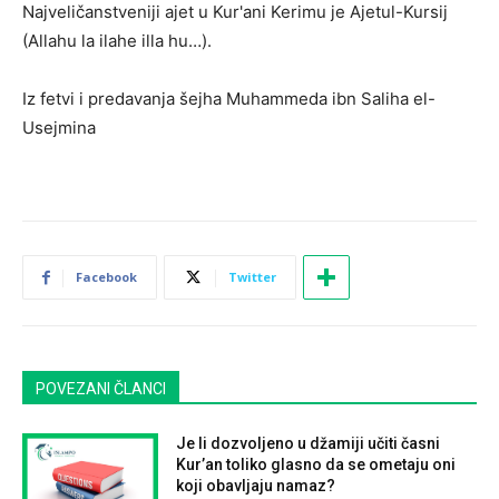
Najveličanstveniji ajet u Kur'ani Kerimu je Ajetul-Kursij
(Allahu la ilahe illa hu…).
Iz fetvi i predavanja šejha Muhammeda ibn Saliha el-
Usejmina
Facebook
Twitter
POVEZANI ČLANCI
Je li dozvoljeno u džamiji učiti časni
Kur’an toliko glasno da se ometaju oni
koji obavljaju namaz?