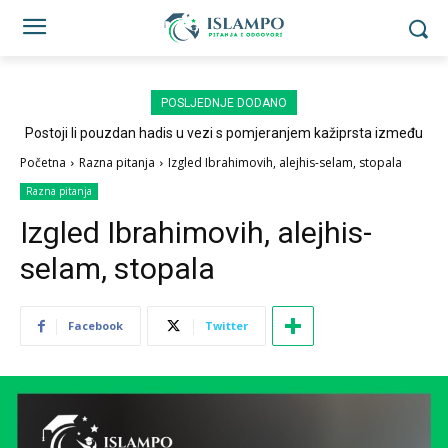
POSLJEDNJE DODANO
Postoji li pouzdan hadis u vezi s pomjeranjem kažiprsta između
sedždi?
Početna
Razna pitanja
Izgled Ibrahimovih, alejhis-selam, stopala
Razna pitanja
Izgled Ibrahimovih, alejhis-
selam, stopala
Facebook
Twitter