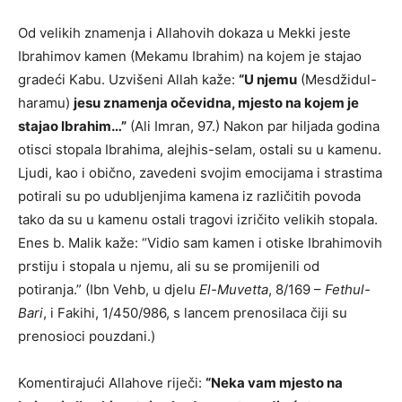
Od velikih znamenja i Allahovih dokaza u Mekki jeste
Ibrahimov kamen (Mekamu Ibrahim) na kojem je stajao
gradeći Kabu. Uzvišeni Allah kaže:
“U njemu
(Mesdžidul-
haramu)
jesu znamenja očevidna, mjesto na kojem je
stajao Ibrahim…”
(Ali Imran, 97.) Nakon par hiljada godina
otisci stopala Ibrahima, alejhis-selam, ostali su u kamenu.
Ljudi, kao i obično, zavedeni svojim emocijama i strastima
potirali su po udubljenjima kamena iz različitih povoda
tako da su u kamenu ostali tragovi izričito velikih stopala.
Enes b. Malik kaže: “Vidio sam kamen i otiske Ibrahimovih
prstiju i stopala u njemu, ali su se promijenili od
potiranja.” (Ibn Vehb, u djelu
El-Muvetta
, 8/169 –
Fethul-
Bari
, i Fakihi, 1/450/986, s lancem prenosilaca čiji su
prenosioci pouzdani.)
Komentirajući Allahove riječi:
“Neka vam mjesto na