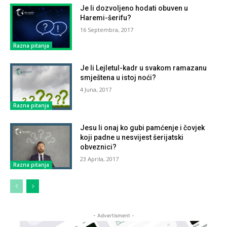
Je li dozvoljeno hodati obuven u
Haremi-šerifu?
16 Septembra, 2017
Razna pitanja
Je li Lejletul-kadr u svakom ramazanu
smještena u istoj noći?
4 Juna, 2017
Razna pitanja
Jesu li onaj ko gubi pamćenje i čovjek
koji padne u nesvijest šerijatski
obveznici?
23 Aprila, 2017
Razna pitanja
- Advertisment -