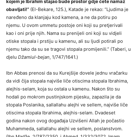
kojem je Ibrahim stajao bude prostor gdje ćete namaz
obavljati!”
(El-Bekare, 125.), Katade je rekao: “Ljudima je
naređeno da klanjaju kod kamena, a ne da potiru po
njemu. U ovom ummetu postoje oni koji su pretjerivali
kao i oni prije njih. Nama su prenijeli oni koji su vidjeli
otiske stopala i prstiju u kamenu, ali su ljudi potirali po
njemu tako da su se tragovi stopala promijenili.” (Taberi, u
djelu
Džamiul-bejan
, 1/747/1641.)
Ibn Abbas prenosi da su Kurejšije dovele jednu vračarku
da vidi čija stopala najviše liče otiscima stopala Ibrahima,
alejhis-selam, koja su ostala u kamenu. Nakon što su
hodali po mokrom pustinjskom pijesku, zapazila je da
stopala Poslanika, sallallahu alejhi ve sellem, najviše liče
otiscima stopala Ibrahima, alejhis-selam. Dvadeset
godina nakon ovog događaja Uzvišeni Allah je počastio
Muhammeda, sallallahu alejhi ve sellem, poslanstvom.
(Ibn Madže, 2/787/2350, i Ahmed, 1/332/3072. Imam