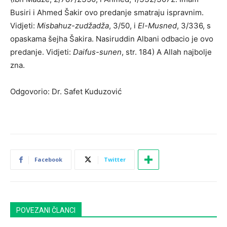
Busiri i Ahmed Šakir ovo predanje smatraju ispravnim.
Vidjeti:
Misbahuz-zudžadža
, 3/50, i
El-Musned
, 3/336, s
opaskama šejha Šakira. Nasiruddin Albani odbacio je ovo
predanje. Vidjeti:
Daifus-sunen
, str. 184) A Allah najbolje
zna.
Odgovorio: Dr. Safet Kuduzović
Facebook
Twitter
POVEZANI ČLANCI