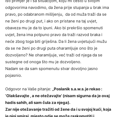
Isti primjer je i sa situacijom, koju mi često u svojim
odgovorima navodimo, da žena prije stupanja u brak ima
pravo, po odabranom mišljenju, da od muža traži da se
ne ženi po drugi put, i ako on pristane na taj uvjet,
obaveza mu je da to ipuni. Ako bi prekršio spomenuti
uvjet, žena ima potpuno pravo da traži razvod braka i
neće zbog toga biti griješna. Da li žena uvjetujući mužu
da se ne ženi po drugi puta oharamljuje ono što je
dozvoljeno? Ne oharamljuje, već traži od njega da se
sustegne od onoga što mu je dozvoljeno.
Nadam se da sam spomenutu stvar dovoljno jasno
pojasnio.
Odgovor na Vaše pitanje:
„Poslanik s.a.w.s. je rekao :
‘Olakšavajte , a ne otežavajte’ (nisam sigurna da je ovaj
hadis sahih, ali sam čula za njega).
Zar nije otežavanje tražiti od žene da i u svojoj kući, koja
je njoj smiraj, mjesto gdje se može raskomotiti i