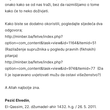
onako kako se od nas traži, bez da razmišljamo o tome
kako će to neko doživjeti.
Kako biste se dodatno okoristili, pogledajte sljedeća dva
odgovora;
http://minber.ba/fetve/index.php?
option=com_content&task=view&id=1164&Itemid=51
(Razilaženje supružnika u pogledu pravnih (fikhskih)
pitanja)
http://minber.ba/fetve/index.php?
option=com_content&task=view&id=974&Itemid=77 (Da
li je isparavano uvjetovati mužu da ostavi višeženstvo?)
A Allah najbolje zna.
Pezić Elvedin
,
El-Qassim, 22. džumadel-ahir 1432. h.g. / 26. 5. 2011.