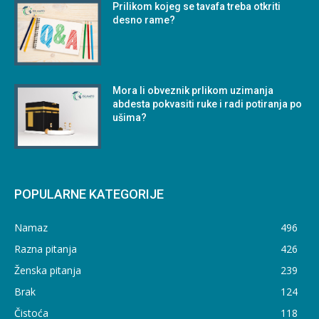
Prilikom kojeg se tavafa treba otkriti
desno rame?
Mora li obveznik prlikom uzimanja
abdesta pokvasiti ruke i radi potiranja po
ušima?
POPULARNE KATEGORIJE
Namaz
496
Razna pitanja
426
Ženska pitanja
239
Brak
124
Čistoća
118