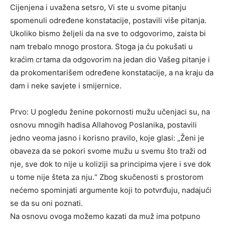
Cijenjena i uvažena setsro, Vi ste u svome pitanju
spomenuli određene konstatacije, postavili više pitanja.
Ukoliko bismo željeli da na sve to odgovorimo, zaista bi
nam trebalo mnogo prostora. Stoga ja ću pokušati u
kraćim crtama da odgovorim na jedan dio Vašeg pitanje i
da prokomentarišem određene konstatacije, a na kraju da
dam i neke savjete i smijernice.
Prvo: U pogledu ženine pokornosti mužu učenjaci su, na
osnovu mnogih hadisa Allahovog Poslanika, postavili
jedno veoma jasno i korisno pravilo, koje glasi: „Ženi je
obaveza da se pokori svome mužu u svemu što traži od
nje, sve dok to nije u koliziji sa principima vjere i sve dok
u tome nije šteta za nju.“ Zbog skučenosti s prostorom
nećemo spominjati argumente koji to potvrđuju, nadajući
se da su oni poznati.
Na osnovu ovoga možemo kazati da muž ima potpuno