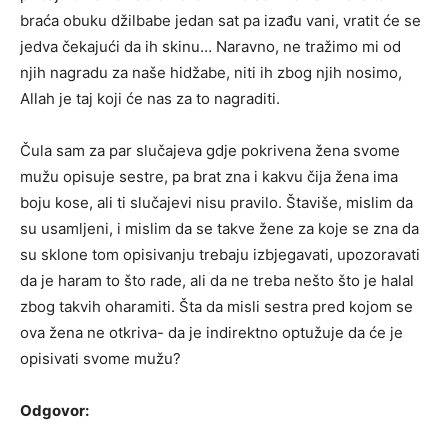
braća obuku džilbabe jedan sat pa izađu vani, vratit će se
jedva čekajući da ih skinu… Naravno, ne tražimo mi od
njih nagradu za naše hidžabe, niti ih zbog njih nosimo,
Allah je taj koji će nas za to nagraditi.
Čula sam za par slučajeva gdje pokrivena žena svome
mužu opisuje sestre, pa brat zna i kakvu čija žena ima
boju kose, ali ti slučajevi nisu pravilo. Štaviše, mislim da
su usamljeni, i mislim da se takve žene za koje se zna da
su sklone tom opisivanju trebaju izbjegavati, upozoravati
da je haram to što rade, ali da ne treba nešto što je halal
zbog takvih oharamiti. Šta da misli sestra pred kojom se
ova žena ne otkriva- da je indirektno optužuje da će je
opisivati svome mužu?
Odgovor: