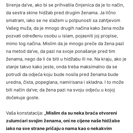
širenja da've, ako bi se prihvatila činjenica da je to način,
da sestra skine hidžab pred drugim ženama. Ja lično
smatram, iako se ne slažem u potpunosti sa zahtjevom
Vašeg muža, da je mnogo drugih načina kako žena može
pozvati određenu osobu u islam, pojasniti joj propise,
mimo tog načina. Mislim da je mnogo preče da žena pazi
na metod da've, da pazi na svoje ponašanje pred tim
ženama, nego da li će biti u hidžabu ili ne. Na kraju, ako je
stanje takvo kako jeste, onda treba maksimalno da se
potrudi da odjeća koju bude nosila pred ženama bude
uredna, čista, popeglana, namirisana i skladna. I to može
biti način da've; da žena pazi na svoju odjeću u kojoj
dočekuje goste.
Vaša konstatacija:
„Mislim da su neka braća otvoreni
zulumćari svojim ženama, oni ne cijene naše hidžabe
iako na sve strane pričaju o nama kao o nekakvim