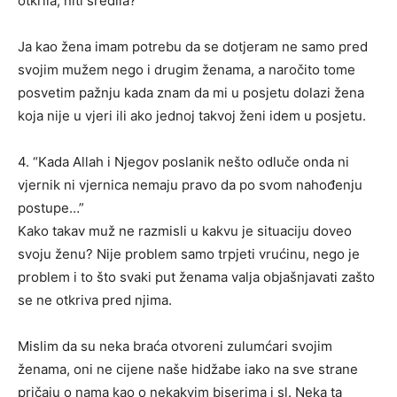
otkrila, niti sredila?
Ja kao žena imam potrebu da se dotjeram ne samo pred
svojim mužem nego i drugim ženama, a naročito tome
posvetim pažnju kada znam da mi u posjetu dolazi žena
koja nije u vjeri ili ako jednoj takvoj ženi idem u posjetu.
4. “Kada Allah i Njegov poslanik nešto odluče onda ni
vjernik ni vjernica nemaju pravo da po svom nahođenju
postupe…”
Kako takav muž ne razmisli u kakvu je situaciju doveo
svoju ženu? Nije problem samo trpjeti vrućinu, nego je
problem i to što svaki put ženama valja objašnjavati zašto
se ne otkriva pred njima.
Mislim da su neka braća otvoreni zulumćari svojim
ženama, oni ne cijene naše hidžabe iako na sve strane
pričaju o nama kao o nekakvim biserima i sl. Neka ta