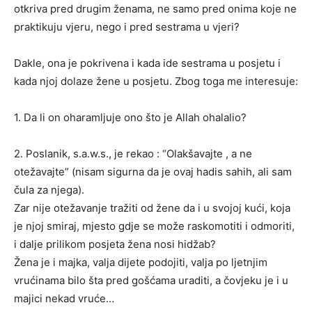
otkriva pred drugim ženama, ne samo pred onima koje ne
praktikuju vjeru, nego i pred sestrama u vjeri?
Dakle, ona je pokrivena i kada ide sestrama u posjetu i
kada njoj dolaze žene u posjetu. Zbog toga me interesuje:
1. Da li on oharamljuje ono što je Allah ohalalio?
2. Poslanik, s.a.w.s., je rekao : “Olakšavajte , a ne
otežavajte” (nisam sigurna da je ovaj hadis sahih, ali sam
čula za njega).
Zar nije otežavanje tražiti od žene da i u svojoj kući, koja
je njoj smiraj, mjesto gdje se može raskomotiti i odmoriti,
i dalje prilikom posjeta žena nosi hidžab?
Žena je i majka, valja dijete podojiti, valja po ljetnjim
vrućinama bilo šta pred gošćama uraditi, a čovjeku je i u
majici nekad vruće…