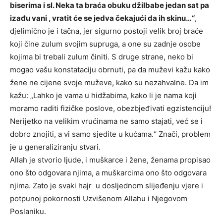
biserima i sl. Neka ta braća obuku džilbabe jedan sat pa
izađu vani , vratit će se jedva čekajući da ih skinu…“
,
djelimično je i tačna, jer sigurno postoji velik broj braće
koji čine zulum svojim supruga, a one su zadnje osobe
kojima bi trebali zulum činiti. S druge strane, neko bi
mogao vašu konstataciju obrnuti, pa da muževi kažu kako
žene ne cijene svoje muževe, kako su nezahvalne. Da im
kažu: „Lahko je vama u hidžabima, kako li je nama koji
moramo raditi fizičke poslove, obezbjeđivati egzistenciju!
Nerijetko na velikim vrućinama ne samo stajati, već se i
dobro znojiti, a vi samo sjedite u kućama.“ Znači, problem
je u generaliziranju stvari.
Allah je stvorio ljude, i muškarce i žene, ženama propisao
ono što odgovara njima, a muškarcima ono što odgovara
njima. Zato je svaki hajr u dosljednom slijeđenju vjere i
potpunoj pokornosti Uzvišenom Allahu i Njegovom
Poslaniku.