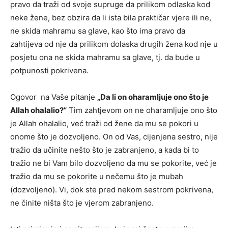
pravo da traži od svoje supruge da prilikom odlaska kod
neke žene, bez obzira da li ista bila praktičar vjere ili ne,
ne skida mahramu sa glave, kao što ima pravo da
zahtijeva od nje da prilikom dolaska drugih žena kod nje u
posjetu ona ne skida mahramu sa glave, tj. da bude u
potpunosti pokrivena.
Ogovor na Vaše pitanje
„Da li on oharamljuje ono što je
Allah ohalalio?”
Tim zahtjevom on ne oharamljuje ono što
je Allah ohalalio, već traži od žene da mu se pokori u
onome što je dozvoljeno. On od Vas, cijenjena sestro, nije
tražio da učinite nešto što je zabranjeno, a kada bi to
tražio ne bi Vam bilo dozvoljeno da mu se pokorite, već je
tražio da mu se pokorite u nečemu što je mubah
(dozvoljeno). Vi, dok ste pred nekom sestrom pokrivena,
ne činite ništa što je vjerom zabranjeno.