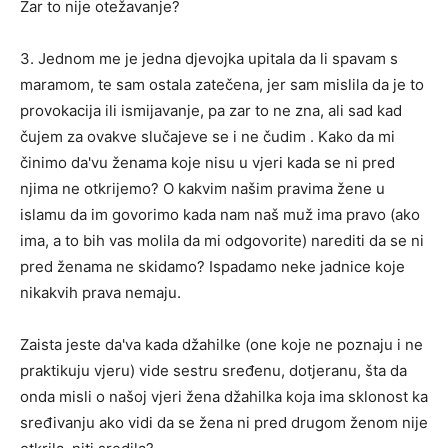
Zar to nije otežavanje?
3. Jednom me je jedna djevojka upitala da li spavam s
maramom, te sam ostala zatečena, jer sam mislila da je to
provokacija ili ismijavanje, pa zar to ne zna, ali sad kad
čujem za ovakve slučajeve se i ne čudim . Kako da mi
činimo da'vu ženama koje nisu u vjeri kada se ni pred
njima ne otkrijemo? O kakvim našim pravima žene u
islamu da im govorimo kada nam naš muž ima pravo (ako
ima, a to bih vas molila da mi odgovorite) narediti da se ni
pred ženama ne skidamo? Ispadamo neke jadnice koje
nikakvih prava nemaju.
Zaista jeste da'va kada džahilke (one koje ne poznaju i ne
praktikuju vjeru) vide sestru sređenu, dotjeranu, šta da
onda misli o našoj vjeri žena džahilka koja ima sklonost ka
sređivanju ako vidi da se žena ni pred drugom ženom nije