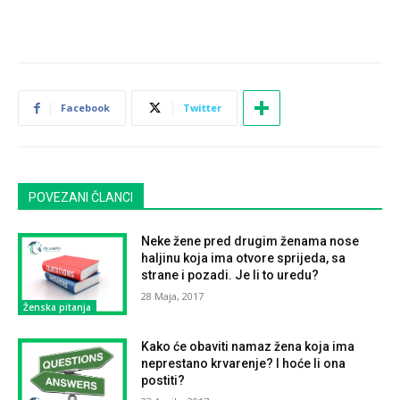
Facebook
Twitter
POVEZANI ČLANCI
Neke žene pred drugim ženama nose
haljinu koja ima otvore sprijeda, sa
strane i pozadi. Je li to uredu?
28 Maja, 2017
Ženska pitanja
Kako će obaviti namaz žena koja ima
neprestano krvarenje? I hoće li ona
postiti?