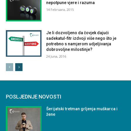
nepotpune vjere i razuma
14 Februara, 2015
Je li dozvoljeno da čovjek dajući
sadekatul-fitr izdvoji više nego što je
potrebno s namjerom udjeljivanja
dobrovoljne milostinje?
24 Juna, 2016
POSLJEDNJE NOVOSTI
Šerijatski tretman grljenja muškarca i
žene