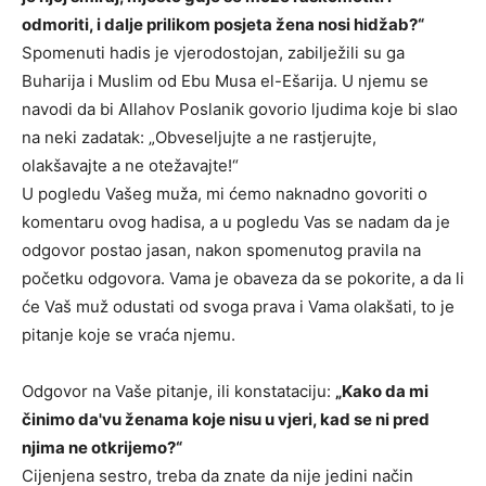
odmoriti, i dalje prilikom posjeta žena nosi hidžab?“
Spomenuti hadis je vjerodostojan, zabilježili su ga
Buharija i Muslim od Ebu Musa el-Ešarija. U njemu se
navodi da bi Allahov Poslanik govorio ljudima koje bi slao
na neki zadatak: „Obveseljujte a ne rastjerujte,
olakšavajte a ne otežavajte!“
U pogledu Vašeg muža, mi ćemo naknadno govoriti o
komentaru ovog hadisa, a u pogledu Vas se nadam da je
odgovor postao jasan, nakon spomenutog pravila na
početku odgovora. Vama je obaveza da se pokorite, a da li
će Vaš muž odustati od svoga prava i Vama olakšati, to je
pitanje koje se vraća njemu.
Odgovor na Vaše pitanje, ili konstataciju:
„Kako da mi
činimo da'vu ženama koje nisu u vjeri, kad se ni pred
njima ne otkrijemo?“
Cijenjena sestro, treba da znate da nije jedini način