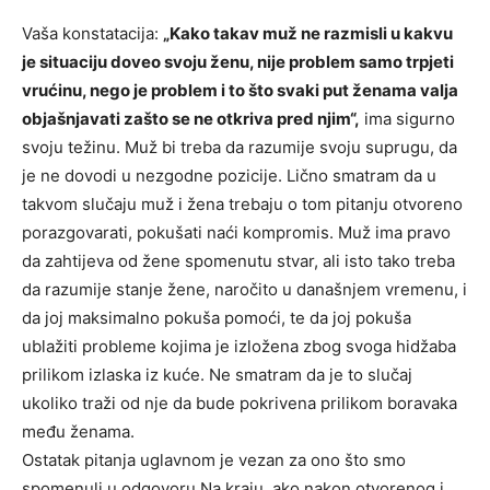
Vaša konstatacija:
„Kako takav muž ne razmisli u kakvu
je situaciju doveo svoju ženu, nije problem samo trpjeti
vrućinu, nego je problem i to što svaki put ženama valja
objašnjavati zašto se ne otkriva pred njim“,
ima sigurno
svoju težinu. Muž bi treba da razumije svoju suprugu, da
je ne dovodi u nezgodne pozicije. Lično smatram da u
takvom slučaju muž i žena trebaju o tom pitanju otvoreno
porazgovarati, pokušati naći kompromis. Muž ima pravo
da zahtijeva od žene spomenutu stvar, ali isto tako treba
da razumije stanje žene, naročito u današnjem vremenu, i
da joj maksimalno pokuša pomoći, te da joj pokuša
ublažiti probleme kojima je izložena zbog svoga hidžaba
prilikom izlaska iz kuće. Ne smatram da je to slučaj
ukoliko traži od nje da bude pokrivena prilikom boravaka
među ženama.
Ostatak pitanja uglavnom je vezan za ono što smo
spomenuli u odgovoru.Na kraju, ako nakon otvorenog i