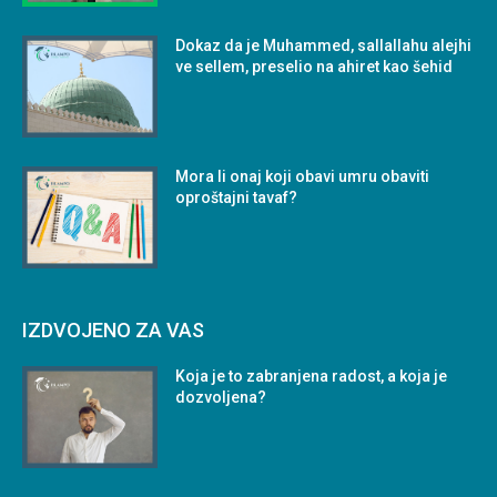
Dokaz da je Muhammed, sallallahu alejhi
ve sellem, preselio na ahiret kao šehid
Mora li onaj koji obavi umru obaviti
oproštajni tavaf?
IZDVOJENO ZA VAS
Koja je to zabranjena radost, a koja je
dozvoljena?