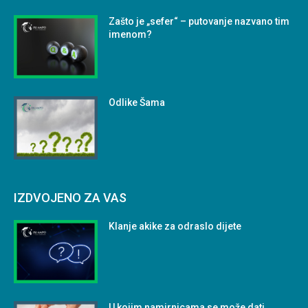
Zašto je „sefer“ – putovanje nazvano tim
imenom?
Odlike Šama
IZDVOJENO ZA VAS
Klanje akike za odraslo dijete
U kojim namirnicama se može dati