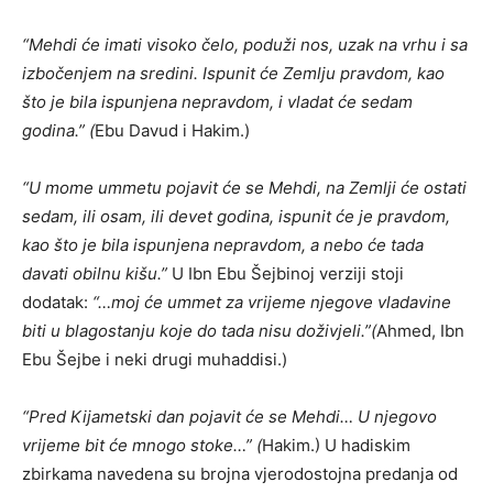
“Mehdi će imati visoko čelo, poduži nos, uzak na vrhu i sa
izbočenjem na sredini. Ispunit će Zemlju pravdom, kao
što je bila ispunjena nepravdom, i vladat će sedam
godina.” (
Ebu Davud i Hakim.)
“U mome ummetu pojavit će se Mehdi, na Zemlji će ostati
sedam, ili osam, ili devet godina, ispunit će je pravdom,
kao što je bila ispunjena nepravdom, a nebo će tada
davati obilnu kišu.”
U Ibn Ebu Šejbinoj verziji stoji
dodatak:
“…moj će ummet za vrijeme njegove vladavine
biti u blagostanju koje do tada nisu doživjeli.”(
Ahmed, Ibn
Ebu Šejbe i neki drugi muhaddisi.)
“Pred Kijametski dan pojavit će se Mehdi… U njegovo
vrijeme bit će mnogo stoke…” (
Hakim.) U hadiskim
zbirkama navedena su brojna vjerodostojna predanja od