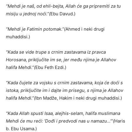
“Mehdi je naš, od ehli-bejta, Allah će ga pripremiti za tu
misiju u jednoj noći.”(
Ebu Davud.)
“Mehdi je Fatimin potomak.”(
Ahmed i neki drugi
muhaddisi.)
“Kada se vide trupe s crnim zastavama iz pravca
Horosana, priključite im se, jer među njima je Allahov
halifa Mehdi.”(
Ebu Feth Ezdi.)
“Kada čujete za vojsku s crnim zastavama, koja će doći s
istoka, priključite im i dajte im prisegu, s njima je Allahov
halifa Mehdi.”(
Ibn Madže, Hakim i neki drugi muhaddisi.)
“Kada Allah spusti Isaa, alejhis-selam, halifa muslimana
Mehdi će mu reći: ’Dođi i predvodi nas u namazu…’”(
Haris
b. Ebu Usama.)