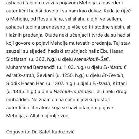
ashaba i tabiina u vezi s pojavom Mehdija, a navedeni
autentični hadisi dovoljni su nam kao dokaz. Kada je riječ
o Mehdiju, od Resulullaha, sallallahu alejhi ve sellem,
ashaba i tabiina preneseno je više od tri stotine slabih, ali
i lažnih predanja. Otuda neki učenjaci i tvrde da su hadisi
koji govore o pojavi Mehdija mutevatir-predanja. Taj stav
zauzeli su sljedeći hadiski stručnjaci: hafiz Ebu Hasan
Sidžistani (u. 363. h.g.) u djelu
Menakibuš-Šafi
,
Muhammed Berzendži (u. 1103. h.g.) u djelu
El-Išaatu fi
ešratis-sa‘ah
, Ševkani (u. 1250. h.g.) u djelu
Et-Tevdih
,
Siddik Hasan Han (u. 1307. h.g.) u djelu
El-Izaah
, Kittani
(u. 1345. h.g.) u djelu
Nazmul-mutenasir
, ali i neki drugi
muhaddisi. Ne znam da na našem jeziku postoji
autentična literatura koja se bavi pitanjem pojave
Mehdija, a Allah najbolje zna.
Odgovorio: Dr. Safet Kuduzović