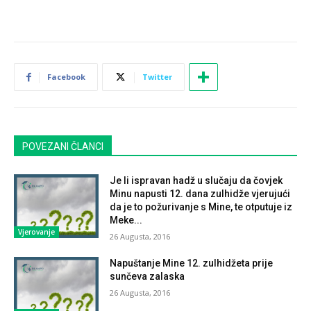
Facebook
Twitter
POVEZANI ČLANCI
Je li ispravan hadž u slučaju da čovjek
Minu napusti 12. dana zulhidže vjerujući
da je to požurivanje s Mine, te otputuje iz
Meke...
Vjerovanje
26 Augusta, 2016
Napuštanje Mine 12. zulhidžeta prije
sunčeva zalaska
26 Augusta, 2016