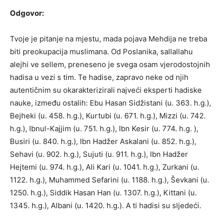
Odgovor:
Tvoje je pitanje na mjestu, mada pojava Mehdija ne treba
biti preokupacija muslimana. Od Poslanika, sallallahu
alejhi ve sellem, preneseno je svega osam vjerodostojnih
hadisa u vezi s tim. Te hadise, zapravo neke od njih
autentičnim su okarakterizirali najveći eksperti hadiske
nauke, između ostalih: Ebu Hasan Sidžistani (u. 363. h.g.),
Bejheki (u. 458. h.g.), Kurtubi (u. 671. h.g.), Mizzi (u. 742.
h.g.), Ibnul-Kajjim (u. 751. h.g.), Ibn Kesir (u. 774. h.g. ),
Busiri (u. 840. h.g.), Ibn Hadžer Askalani (u. 852. h.g.),
Sehavi (u. 902. h.g.), Sujuti (u. 911. h.g.), Ibn Hadžer
Hejtemi (u. 974. h.g.), Ali Kari (u. 1041. h.g.), Zurkani (u.
1122. h.g.), Muhammed Sefarini (u. 1188. h.g.), Ševkani (u.
1250. h.g.), Siddik Hasan Han (u. 1307. h.g.), Kittani (u.
1345. h.g.), Albani (u. 1420. h.g.). A ti hadisi su sljedeći.