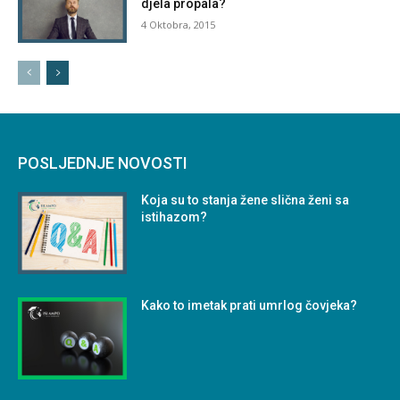
djela propala?
4 Oktobra, 2015
POSLJEDNJE NOVOSTI
Koja su to stanja žene slična ženi sa
istihazom?
Kako to imetak prati umrlog čovjeka?