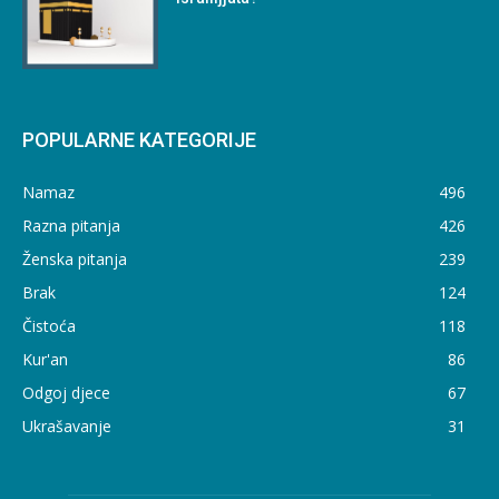
POPULARNE KATEGORIJE
Namaz
496
Razna pitanja
426
Ženska pitanja
239
Brak
124
Čistoća
118
Kur'an
86
Odgoj djece
67
Ukrašavanje
31