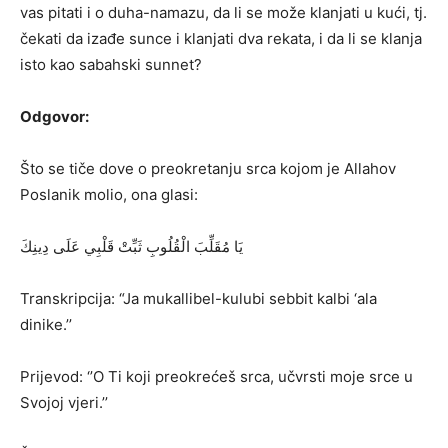
vas pitati i o duha-namazu, da li se može klanjati u kući, tj.
čekati da izađe sunce i klanjati dva rekata, i da li se klanja
isto kao sabahski sunnet?
Odgovor:
Što se tiče dove o preokretanju srca kojom je Allahov
Poslanik molio, ona glasi:
يَا مُقَلِّبَ الْقُلُوبِ ثَبِّتْ قَلْبِي عَلَى دِينِكَ
Transkripcija: “Ja mukallibel-kulubi sebbit kalbi ‘ala
dinike.’’
Prijevod: ‘’O Ti koji preokrećeš srca, učvrsti moje srce u
Svojoj vjeri.’’