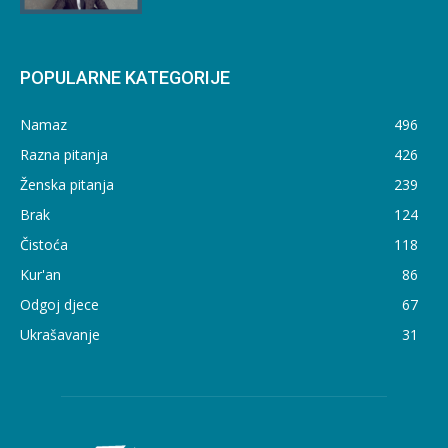
POPULARNE KATEGORIJE
Namaz
496
Razna pitanja
426
Ženska pitanja
239
Brak
124
Čistoća
118
Kur'an
86
Odgoj djece
67
Ukrašavanje
31