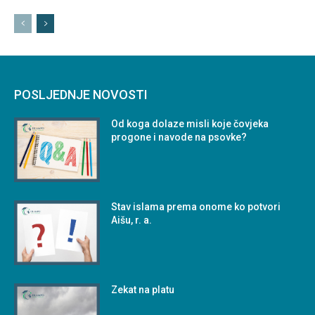
POSLJEDNJE NOVOSTI
Od koga dolaze misli koje čovjeka
progone i navode na psovke?
Stav islama prema onome ko potvori
Aišu, r. a.
Zekat na platu