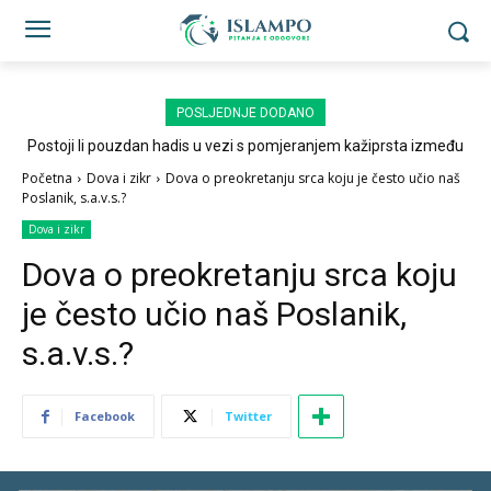
POSLJEDNJE DODANO
Postoji li pouzdan hadis u vezi s pomjeranjem kažiprsta između
sedždi?
Početna
Dova i zikr
Dova o preokretanju srca koju je često učio naš
Poslanik, s.a.v.s.?
Dova i zikr
Dova o preokretanju srca koju
je često učio naš Poslanik,
s.a.v.s.?
Facebook
Twitter