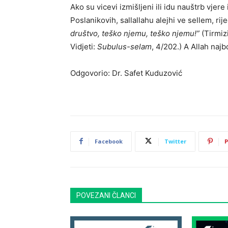
Ako su vicevi izmišljeni ili idu nauštrb vjere
Poslanikovih, sallallahu alejhi ve sellem, rije
društvo, teško njemu, teško njemu!”
(Tirmiz
Vidjeti:
Subulus-selam
, 4/202.) A Allah najb
Odgovorio: Dr. Safet Kuduzović
Facebook
Twitter
P
POVEZANI ČLANCI