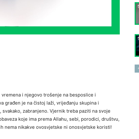
e vremena i njegovo trošenje na besposlice i
 građen je na čistoj laži, vrijeđanju skupina i
e, svakako, zabranjeno. Vjernik treba paziti na svoje
 obaveza koje ima prema Allahu, sebi, porodici, društvu,
jih nema nikakve ovosvjetske ni onosvjetske koristi!