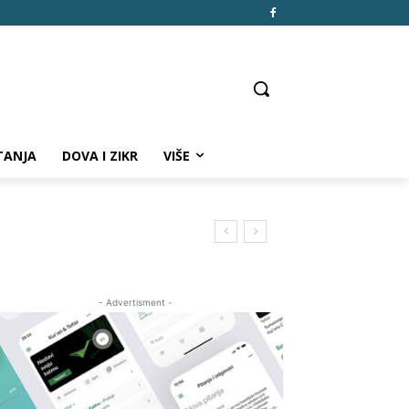
TANJA
DOVA I ZIKR
VIŠE
- Advertisment -