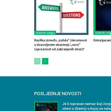
Islamski odgoj
Islamski odg
Razlika između „zuhda“ (skromnost
Entuzijazam
u dozvoljenim stvarima) i „vere”
(opreznost od zabranjenih stvar)?
POSLJEDNJE NOVOSTI
Je li ispravan namaz koji čovj
obavi u džamiji u kojoj se nala