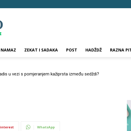
NAMAZ
ZEKAT I SADAKA
POST
HADŽDŽ
RAZNA PI
hadis u vezi s pomjeranjem kažiprsta između sedždi?
interest
WhatsApp