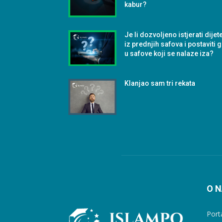
kabur?
Je li dozvoljeno istjerati dijet
iz prednjih safova i postaviti 
u safove koji se nalaze iza?
Klanjao sam tri rekata
O 
Port