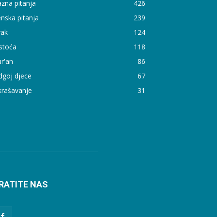
zna pitanja
426
nska pitanja
239
rak
124
stoća
118
r'an
86
dgoj djece
67
krašavanje
31
RATITE NAS