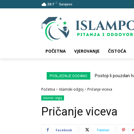
C
29.7
Sarajevo
POČETNA
VJEROVANJE
ČISTOĆA
Postoji li pouzdan 
POSLJEDNJE DODANO
Početna
Islamski odgoj
Pričanje viceva
Islamski odgoj
Pričanje viceva
Facebook
Twitter
P