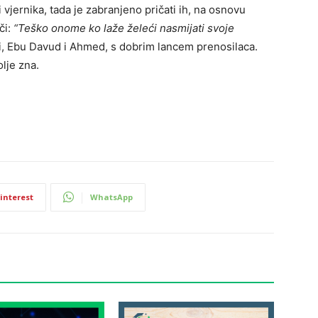
 i vjernika, tada je zabranjeno pričati ih, na osnovu
či:
“Teško onome ko laže želeći nasmijati svoje
i, Ebu Davud i Ahmed, s dobrim lancem prenosilaca.
olje zna.
interest
WhatsApp