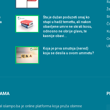
Ra
Že
B
e
Šta je dužan poduzeti onaj ko
ga
stupi u hadž temettu, ali nakon
Či
obavljene umre ne skrati kosu,
Ku
odnosno ne obrije glavu, te
kasnije obavi...
O
U
Koja je prva smutnja (nered)
koja se desila u ovom ummetu?
NAMA
P
al islampo.ba je online platforma koja pruža obimne