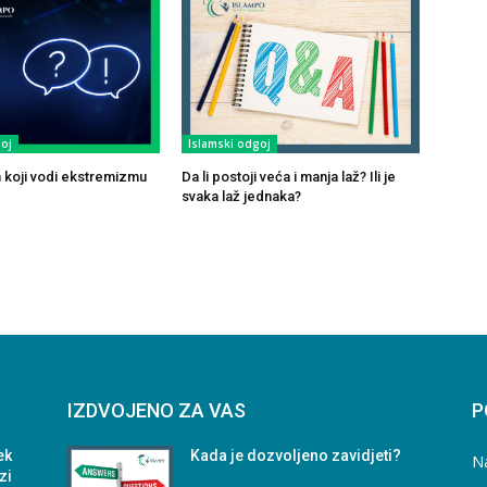
oj
Islamski odgoj
 koji vodi ekstremizmu
Da li postoji veća i manja laž? Ili je
svaka laž jednaka?
IZDVOJENO ZA VAS
P
ek
Kada je dozvoljeno zavidjeti?
N
zi