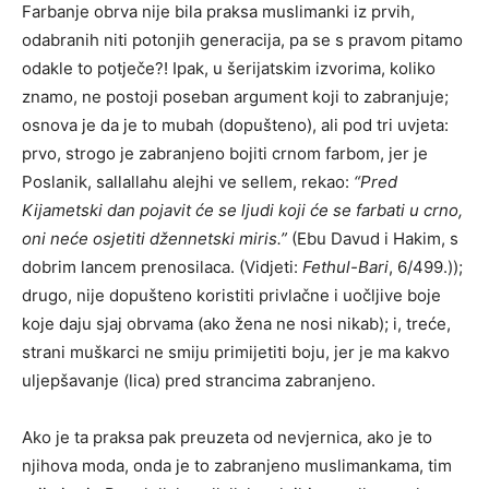
Farbanje obrva nije bila praksa muslimanki iz prvih,
odabranih niti potonjih generacija, pa se s pravom pitamo
odakle to potječe?! Ipak, u šerijatskim izvorima, koliko
znamo, ne postoji poseban argument koji to zabranjuje;
osnova je da je to mubah (dopušteno), ali pod tri uvjeta:
prvo, strogo je zabranjeno bojiti crnom farbom, jer je
Poslanik, sallallahu alejhi ve sellem, rekao:
“Pred
Kijametski dan pojavit će se ljudi koji će se farbati u crno,
oni neće osjetiti džennetski miris.”
(Ebu Davud i Hakim, s
dobrim lancem prenosilaca. (Vidjeti:
Fethul-Bari
, 6/499.));
drugo, nije dopušteno koristiti privlačne i uočljive boje
koje daju sjaj obrvama (ako žena ne nosi nikab); i, treće,
strani muškarci ne smiju primijetiti boju, jer je ma kakvo
uljepšavanje (lica) pred strancima zabranjeno.
Ako je ta praksa pak preuzeta od nevjernica, ako je to
njihova moda, onda je to zabranjeno muslimankama, tim