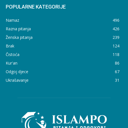
POPULARNE KATEGORIJE
Namaz
496
Razna pitanja
426
Ženska pitanja
239
Brak
124
Čistoća
118
Kur'an
86
Odgoj djece
67
Ukrašavanje
31