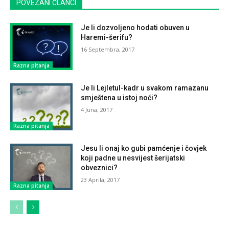
POVEZANI ČLANCI
Je li dozvoljeno hodati obuven u
Haremi-šerifu?
16 Septembra, 2017
Razna pitanja
Je li Lejletul-kadr u svakom ramazanu
smještena u istoj noći?
4 Juna, 2017
Razna pitanja
Jesu li onaj ko gubi pamćenje i čovjek
koji padne u nesvijest šerijatski
obveznici?
23 Aprila, 2017
Razna pitanja