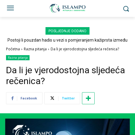
POSLJEDNJE DODANO
Postoji li pouzdan hadis u vezi s pomjeranjem kažiprsta između
sedždi?
Početna
Razna pitanja
Da li je vjerodostojna sljedeća rečenica?
Razna pitanja
Da li je vjerodostojna sljedeća
rečenica?
Facebook
Twitter