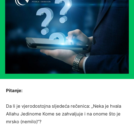
Pitanje:
Da li je vjerodostojna sljedeća rečenica: „Neka je hvala
Allahu Jedinome Kome se zahvaljuje i na onome što je
mrsko (nemilo)“?