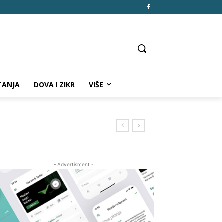
TANJA
DOVA I ZIKR
VIŠE
- Advertisment -