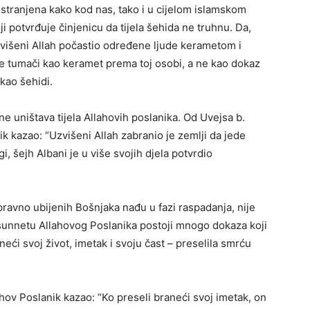
rostranjena kako kod nas, tako i u cijelom islamskom
ji potvrđuje činjenicu da tijela šehida ne truhnu. Da,
Uzvišeni Allah počastio određene ljude kerametom i
 se tumači kao keramet prema toj osobi, a ne kao dokaz
 kao šehidi.
ne uništava tijela Allahovih poslanika. Od Uvejsa b.
nik kazao: “Uzvišeni Allah zabranio je zemlji da jede
gi, šejh Albani je u više svojih djela potvrdio
ravno ubijenih Bošnjaka nađu u fazi raspadanja, nije
 U sunnetu Allahovog Poslanika postoji mnogo dokaza koji
eći svoj život, imetak i svoju čast – preselila smrću
lahov Poslanik kazao: “Ko preseli braneći svoj imetak, on