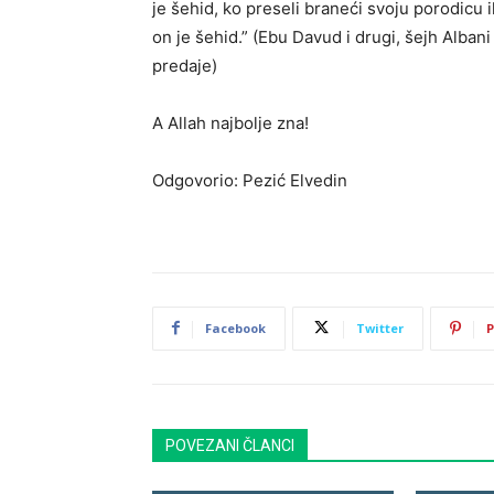
je šehid, ko preseli braneći svoju porodicu il
on je šehid.” (Ebu Davud i drugi, šejh Albani
predaje)
A Allah najbolje zna!
Odgovorio: Pezić Elvedin
Facebook
Twitter
P
POVEZANI ČLANCI