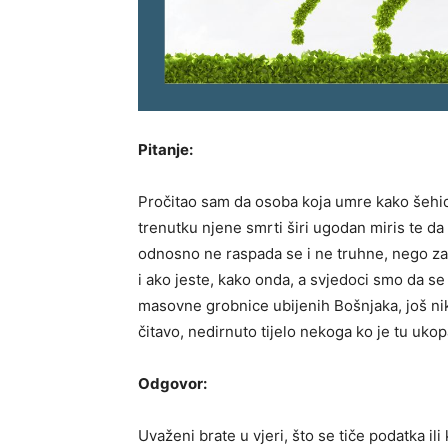
Pitanje:
Pročitao sam da osoba koja umre kako šehid 
trenutku njene smrti širi ugodan miris te da
odnosno ne raspada se i ne truhne, nego zad
i ako jeste, kako onda, a svjedoci smo da s
masovne grobnice ubijenih Bošnjaka, još nik
čitavo, nedirnuto tijelo nekoga ko je tu uko
Odgovor:
Uvaženi brate u vjeri, što se tiče podatka ili 