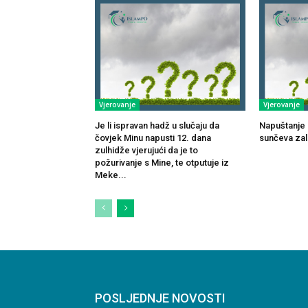
Vjerovanje
Vjerovanje
Je li ispravan hadž u slučaju da
Napuštanje 
čovjek Minu napusti 12. dana
sunčeva za
zulhidže vjerujući da je to
požurivanje s Mine, te otputuje iz
Meke...
POSLJEDNJE NOVOSTI