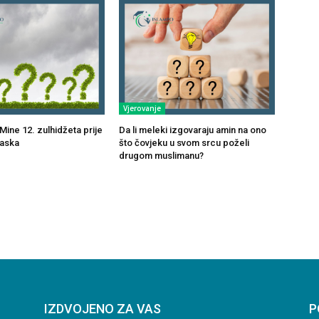
Vjerovanje
Mine 12. zulhidžeta prije
Da li meleki izgovaraju amin na ono
laska
što čovjeku u svom srcu poželi
drugom muslimanu?
IZDVOJENO ZA VAS
P