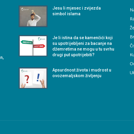
m
Jesu li mjesec i zvijezda
N
simbol islama
Ra
Že
B
Je li istina da se kamenčići koji
su upotrijebljeni za bacanje na
Či
džemretima ne mogu u tu svrhu
Ku
drugi put upotrijebiti?
n,
O
Apsurdnost života i mudrost u
U
ovozemaljskom življenju