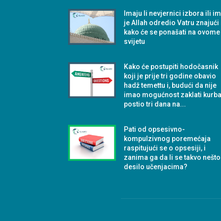
Imaju li nevjernici izbora ili i
je Allah odredio Vatru znajući
kako će se ponašati na ovome
svijetu
Kako će postupiti hodočasnik
koji je prije tri godine obavio
hadž temettu i, budući da nije
imao mogućnost zaklati kurba
postio tri dana na...
Pati od opsesivno-
kompulzivnog poremećaja
raspitujući se o opsesiji, i
zanima ga da li se takvo nešto
desilo učenjacima?