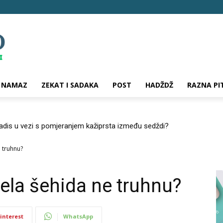
NAMAZ
ZEKAT I SADAKA
POST
HADŽDŽ
RAZNA PI
hadis u vezi s pomjeranjem kažiprsta između sedždi?
e truhnu?
ijela šehida ne truhnu?
interest
WhatsApp