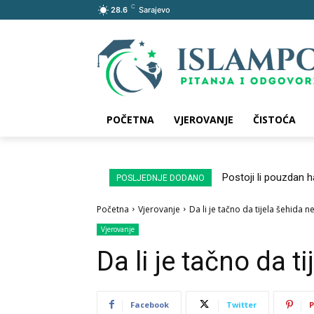
C
28.6
Sarajevo
POČETNA
VJEROVANJE
ČISTOĆA
Postoji li pouzdan 
POSLJEDNJE DODANO
Početna
Vjerovanje
Da li je tačno da tijela šehida n
Vjerovanje
Da li je tačno da t
Facebook
Twitter
P