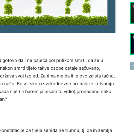
gotovo da i ne osjeća bol prilikom smrti, da se u
 nakon smrti tijelo takve osobe ostaje sačuvano,
ržava svoj izgled. Zanima me da li je ovo zaista tačno,
e u našoj Bosni skoro svakodnevno pronalaze i otvaraju
ada nije (ili barem ja nisam to vidio) pronađeno neko
pan?
konstatacije da tijela šehida ne truhnu, tj. da ih zemlja