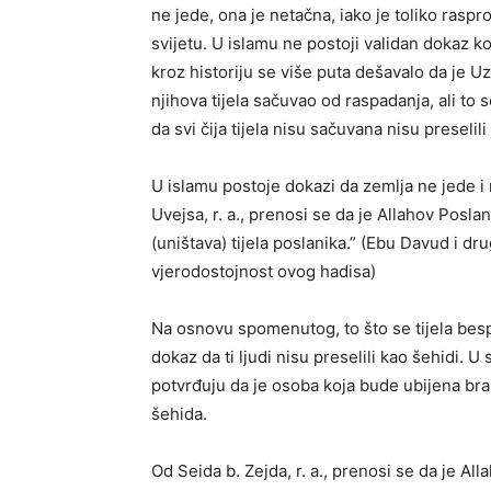
ne jede, ona je netačna, iako je toliko rasp
svijetu. U islamu ne postoji validan dokaz ko
kroz historiju se više puta dešavalo da je 
njihova tijela sačuvao od raspadanja, ali to
da svi čija tijela nisu sačuvana nisu preselili
U islamu postoje dokazi da zemlja ne jede i 
Uvejsa, r. a., prenosi se da je Allahov Posla
(uništava) tijela poslanika.” (Ebu Davud i dru
vjerodostojnost ovog hadisa)
Na osnovu spomenutog, to što se tijela besp
dokaz da ti ljudi nisu preselili kao šehidi.
potvrđuju da je osoba koja bude ubijena bran
šehida.
Od Seida b. Zejda, r. a., prenosi se da je Al