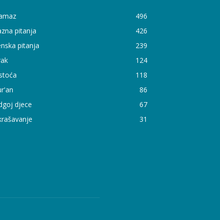
amaz
496
zna pitanja
426
nska pitanja
239
rak
124
stoća
118
r'an
86
dgoj djece
67
krašavanje
31