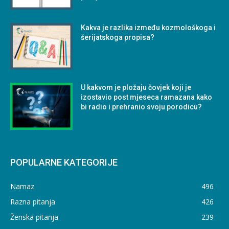
Kakva je razlika između kozmološkoga i
šerijatskoga propisa?
U kakvom je pložaju čovjek koji je
izostavio post mjeseca ramazana kako
bi radio i prehranio svoju porodicu?
POPULARNE KATEGORIJE
Namaz
496
Razna pitanja
426
Ženska pitanja
239