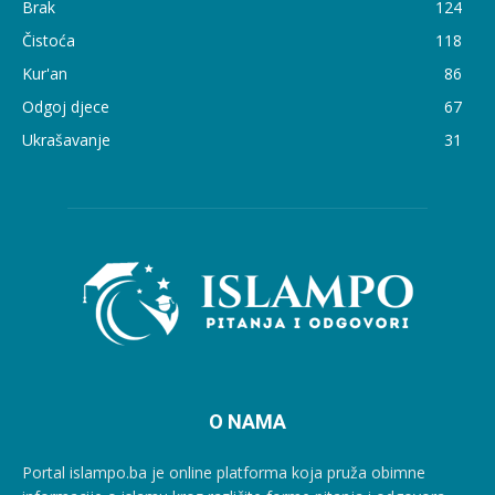
Brak
124
Čistoća
118
Kur'an
86
Odgoj djece
67
Ukrašavanje
31
O NAMA
Portal islampo.ba je online platforma koja pruža obimne