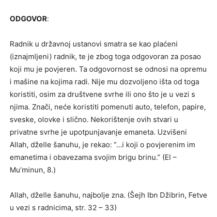
ODGOVOR
:
Radnik u državnoj ustanovi smatra se kao plaćeni
(iznajmljeni) radnik, te je zbog toga odgovoran za posao
koji mu je povjeren. Ta odgovornost se odnosi na opremu
i mašine na kojima radi. Nije mu dozvoljeno išta od toga
koristiti, osim za društvene svrhe ili ono što je u vezi s
njima. Znači, neće koristiti pomenuti auto, telefon, papire,
sveske, olovke i slično. Nekorištenje ovih stvari u
privatne svrhe je upotpunjavanje emaneta. Uzvišeni
Allah, dželle šanuhu, je rekao: ”…i koji o povjerenim im
emanetima i obavezama svojim brigu brinu.” (El –
Mu’minun, 8.)
Allah, dželle šanuhu, najbolje zna. (Šejh Ibn Džibrin, Fetve
u vezi s radnicima, str. 32 – 33)