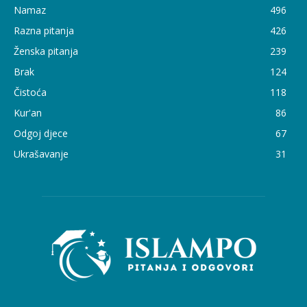
Namaz
496
Razna pitanja
426
Ženska pitanja
239
Brak
124
Čistoća
118
Kur'an
86
Odgoj djece
67
Ukrašavanje
31