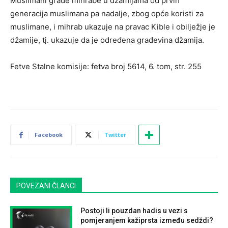
Muslimani grade mihrabe u džamijama od prvih
generacija muslimana pa nadalje, zbog opće koristi za
muslimane, i mihrab ukazuje na pravac Kible i obilježje je
džamije, tj. ukazuje da je određena građevina džamija.
Fetve Stalne komisije: fetva broj 5614, 6. tom, str. 255
Facebook
Twitter
POVEZANI ČLANCI
Postoji li pouzdan hadis u vezi s
pomjeranjem kažiprsta između sedždi?