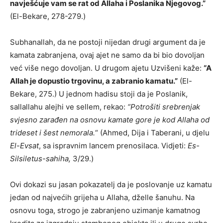
navješćuje vam se rat od Allaha i Poslanika Njegovog.”
(El-Bekare, 278-279.)
Subhanallah, da ne postoji nijedan drugi argument da je
kamata zabranjena, ovaj ajet ne samo da bi bio dovoljan
već više nego dovoljan. U drugom ajetu Uzvišeni kaže:
“A
Allah je dopustio trgovinu, a zabranio kamatu.”
(El-
Bekare, 275.) U jednom hadisu stoji da je Poslanik,
sallallahu alejhi ve sellem, rekao:
“Potrošiti srebrenjak
svjesno zarađen na osnovu kamate gore je kod Allaha od
trideset i šest nemorala.
“ (Ahmed, Dija i Taberani, u djelu
El-Evsat
, sa ispravnim lancem prenosilaca. Vidjeti:
Es-
Silsiletus-sahiha,
3/29.)
Ovi dokazi su jasan pokazatelj da je poslovanje uz kamatu
jedan od najvećih grijeha u Allaha, dželle šanuhu. Na
osnovu toga, strogo je zabranjeno uzimanje kamatnog