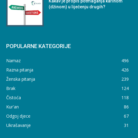
Kakav je propis potmaganja karinom
(džinom) u liječenju drugih?
POPULARNE KATEGORIJE
Namaz
496
Razna pitanja
426
Ženska pitanja
239
Brak
124
Čistoća
118
Kur'an
86
Odgoj djece
67
Ukrašavanje
31