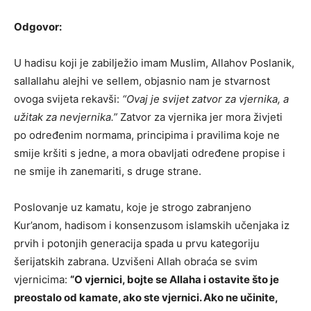
Odgovor:
U hadisu koji je zabilježio imam Muslim, Allahov Poslanik,
sallallahu alejhi ve sellem, objasnio nam je stvarnost
ovoga svijeta rekavši:
“Ovaj je svijet zatvor za vjernika, a
užitak za nevjernika.”
Zatvor za vjernika jer mora živjeti
po određenim normama, principima i pravilima koje ne
smije kršiti s jedne, a mora obavljati određene propise i
ne smije ih zanemariti, s druge strane.
Poslovanje uz kamatu, koje je strogo zabranjeno
Kur’anom, hadisom i konsenzusom islamskih učenjaka iz
prvih i potonjih generacija spada u prvu kategoriju
šerijatskih zabrana. Uzvišeni Allah obraća se svim
vjernicima:
“O vjernici, bojte se Allaha i ostavite što je
preostalo od kamate, ako ste vjernici. Ako ne učinite,