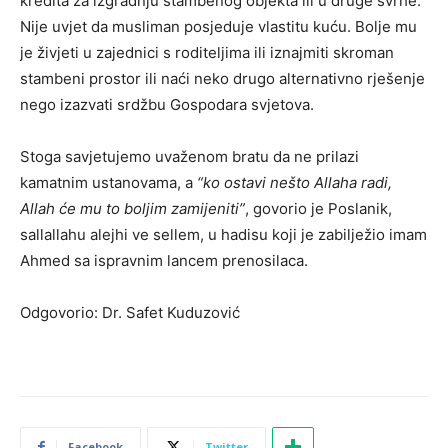
kredita za izgradnju stambenog objekta ili u druge svrhe.
Nije uvjet da musliman posjeduje vlastitu kuću. Bolje mu
je živjeti u zajednici s roditeljima ili iznajmiti skroman
stambeni prostor ili naći neko drugo alternativno rješenje
nego izazvati srdžbu Gospodara svjetova.
Stoga savjetujemo uvaženom bratu da ne prilazi
kamatnim ustanovama, a
“ko ostavi nešto Allaha radi,
Allah će mu to boljim zamijeniti”
, govorio je Poslanik,
sallallahu alejhi ve sellem, u hadisu koji je zabilježio imam
Ahmed sa ispravnim lancem prenosilaca.
Odgovorio: Dr. Safet Kuduzović
Facebook
Twitter