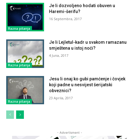
Je li dozvoljeno hodati obuven u
Haremi-šerifu?
16 Septembra, 2017
Razna pitanja
Je li Lejletul-kadr u svakom ramazanu
smještena u istoj noći?
4 Juna, 2017
Razna pitanja
Jesu li onaj ko gubi pamćenje i čovjek
koji padne u nesvijest šerijatski
obveznici?
23 Aprila, 2017
Razna pitanja
- Advertisment -