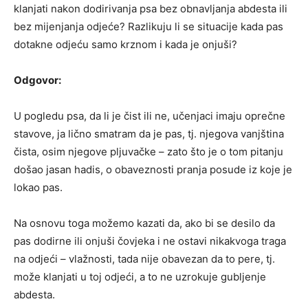
klanjati nakon dodirivanja psa bez obnavljanja abdesta ili
bez mijenjanja odjeće? Razlikuju li se situacije kada pas
dotakne odjeću samo krznom i kada je onjuši?
Odgovor:
U pogledu psa, da li je čist ili ne, učenjaci imaju oprečne
stavove, ja lično smatram da je pas, tj. njegova vanjština
čista, osim njegove pljuvačke – zato što je o tom pitanju
došao jasan hadis, o obaveznosti pranja posude iz koje je
lokao pas.
Na osnovu toga možemo kazati da, ako bi se desilo da
pas dodirne ili onjuši čovjeka i ne ostavi nikakvoga traga
na odjeći – vlažnosti, tada nije obavezan da to pere, tj.
može klanjati u toj odjeći, a to ne uzrokuje gubljenje
abdesta.