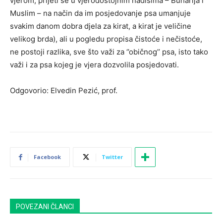
vjerom, prijeti se u vjerodostojnim hadisima – Buharija i
Muslim – na način da im posjedovanje psa umanjuje
svakim danom dobra djela za kirat, a kirat je veličine
velikog brda), ali u pogledu propisa čistoće i nečistoće,
ne postoji razlika, sve što važi za ‘’običnog’’ psa, isto tako
važi i za psa kojeg je vjera dozvolila posjedovati.
Odgovorio: Elvedin Pezić, prof.
Facebook
Twitter
POVEZANI ČLANCI