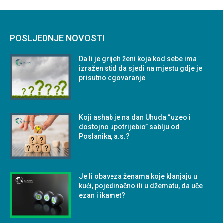
POSLJEDNJE NOVOSTI
Da li je grijeh ženi koja kod sebe ima
izražen stid da sjedi na mjestu gdje je
prisutno ogovaranje
Koji ashab je na dan Uhuda “uzeo i
dostojno upotrijebio” sablju od
Poslanika, a.s.?
Je li obaveza ženama koje klanjaju u
kući, pojedinačno ili u džematu, da uče
ezan i ikamet?