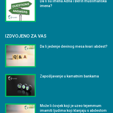
Da li su imena Adna i Berin muslimanska
imena?
IZDVOJENO ZA VAS
Da li jedenje devinog mesa kvari abdest?
Zapošljavanje u kamatnim bankama
Može li čovjek koji je uzeo tejemmum
imamiti ljudima koji klanjaju s abdestom