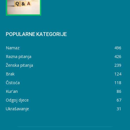
POPULARNE KATEGORIJE
Namaz
496
Razna pitanja
426
Ženska pitanja
239
Brak
124
Čistoća
118
Kur'an
86
Odgoj djece
67
Ukrašavanje
31