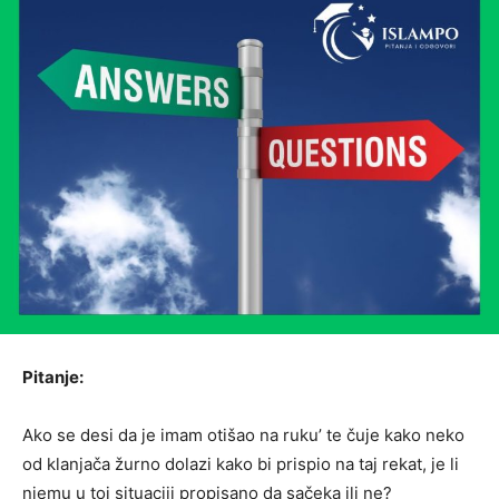
Pitanje:
Ako se desi da je imam otišao na ruku’ te čuje kako neko
od klanjača žurno dolazi kako bi prispio na taj rekat, je li
njemu u toj situaciji propisano da sačeka ili ne?