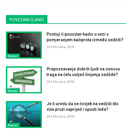
POVEZANI ČLANCI
Postoji li pouzdan hadis u vezi s
pomjeranjem kažiprsta između sedždi?
24 Februara, 2018
Namaz
Prepoznavanje dobrih ljudi na osnovu
traga na čelu usljed činjenja sedžde?
24 Februara, 2018
Namaz
Je li uredu da se čovjek na sedždi što
više pruži naprijed i spusti leđa?
24 Februara, 2018
Namaz