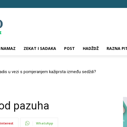
NAMAZ
ZEKAT I SADAKA
POST
HADŽDŽ
RAZNA PI
hadis u vezi s pomjeranjem kažiprsta između sedždi?
pod pazuha
interest
WhatsApp