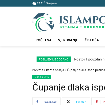
C
28.7
Sarajevo
POČETNA
VJEROVANJE
ČISTOĆA
Postoji li pouzdan 
POSLJEDNJE DODANO
Početna
Razna pitanja
Čupanje dlaka ispod pazuha
Razna pitanja
Čupanje dlaka is
Facebook
Twitter
P