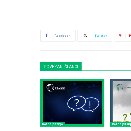
Facebook
Twitter
P
POVEZANI ČLANCI
Razna pitanja
Razna pitan