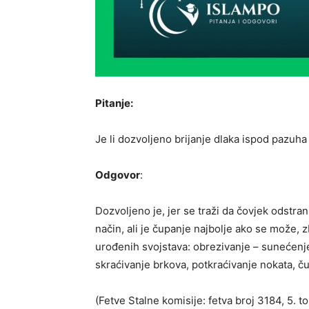
Pitanje:
Je li dozvoljeno brijanje dlaka ispod pazuha
Odgovor
:
Dozvoljeno je, jer se traži da čovjek odstra
način, ali je čupanje najbolje ako se može, z
urođenih svojstava: obrezivanje – sunećenje,
skraćivanje brkova, potkraćivanje nokata, č
(Fetve Stalne komisije: fetva broj 3184, 5. to