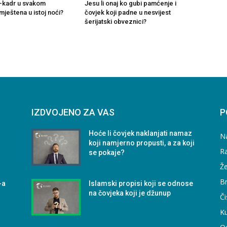
ul-kadr u svakom
Jesu li onaj ko gubi pamćenje i
ještena u istoj noći?
čovjek koji padne u nesvijest
šerijatski obveznici?
IZDVOJENO ZA VAS
P
Hoće li čovjek naklanjati namaz
N
koji namjerno propusti, a za koji
Ra
se pokaje?
Že
B
-a
Islamski propisi koji se odnose
na čovjeka koji je džunup
Či
Ku