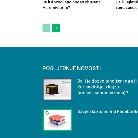
Je li dozvoljeno hodati obuven u
Je li Lejlet
Haremi-šerifu?
ramazanu sm
POSLJEDNJE NOVOSTI
Da li je dozvoljeno ženi da uči
Kur'an dok je u hajzu
(menstrualnom ciklusu)?
Savjeti korisnicima Facebook