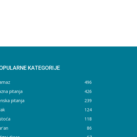
OPULARNE KATEGORIJE
amaz
496
zna pitanja
426
nska pitanja
239
rak
124
stoća
118
r'an
86