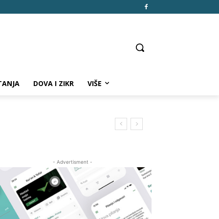
TANJA
DOVA I ZIKR
VIŠE
- Advertisment -