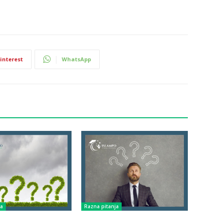
interest
WhatsApp
ja
Razna pitanja