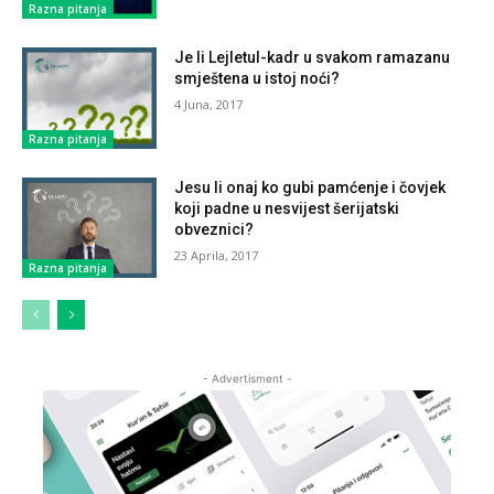
Razna pitanja
Je li Lejletul-kadr u svakom ramazanu
smještena u istoj noći?
4 Juna, 2017
Razna pitanja
Jesu li onaj ko gubi pamćenje i čovjek
koji padne u nesvijest šerijatski
obveznici?
23 Aprila, 2017
Razna pitanja
- Advertisment -