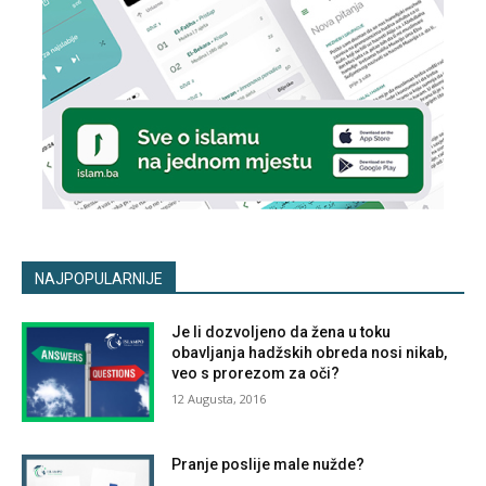
NAJPOPULARNIJE
Je li dozvoljeno da žena u toku
obavljanja hadžskih obreda nosi nikab,
veo s prorezom za oči?
12 Augusta, 2016
Pranje poslije male nužde?