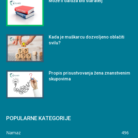
Može li daidža biti staratelj
Kada je muškarcu dozvoljeno oblačiti
svilu?
Propis prisustvovanja žena znanstvenim
skupovima
POPULARNE KATEGORIJE
Namaz
496