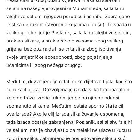
Hvala Allahu, Gospodaru svjetova i neka su salavat i
selam na našeg vjerovjesnika Muhammeda, sallallahu
‘alejhi ve sellem, njegovu porodicu i ashabe. Zabranjeno
je slikanje rukom (stvorenja koja imaju dušu). To spada u
velike grijehe, jer je Poslanik, sallallahu ‘alejhi ve sellem,
prokleo slikare, a prokletstvo biva samo zbog velikog
grijeha, bez obzira da li se crta slika zbog ispitivanja
svoje umjetničke sposobnosti, zbog pojašnjenja
učenicima ili zbog nečega drugog.
Međutim, dozvoljeno je crtati neke dijelove tijela, kao što
su ruka ili glava. Dozvoljena je izrada slika fotoaparatom,
koje ne traže izrade rukom, jer se na njih ne odnosi
spomenuto slikanje. Međutim, ostaje sporno šta je cilj
ove izrade? Ako je cilj izrada slika čuvanje uspomena,
tada izrada postaje zabranjena. Poslanik, sallallahu ‘alejhi
ve sellem, nas je obavijestio da meleki ne ulaze u kuću u
kojoj ima slika. Zabranjeno je posjedovanje slika u kući,