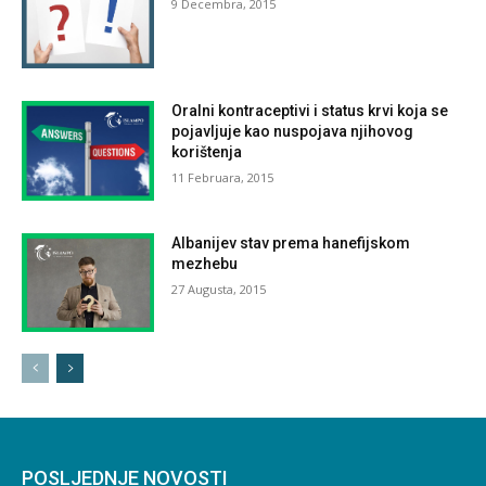
9 Decembra, 2015
Oralni kontraceptivi i status krvi koja se
pojavljuje kao nuspojava njihovog
korištenja
11 Februara, 2015
Albanijev stav prema hanefijskom
mezhebu
27 Augusta, 2015
POSLJEDNJE NOVOSTI