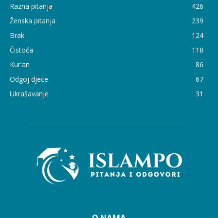
Razna pitanja
426
Ženska pitanja
239
Brak
124
Čistoća
118
Kur'an
86
Odgoj djece
67
Ukrašavanje
31
O NAMA