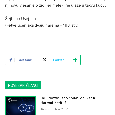
njihovu vješanje o zid, jer meleki ne ulaze u takvu kuću.
Šejh Ibn Usejmin
(Fetve učenjaka dvaju harema – 196. str.)
Facebook
Twitter
POVEZANI ČLANCI
Je li dozvoljeno hodati obuven u
Haremi-šerifu?
16 Septembra, 2017