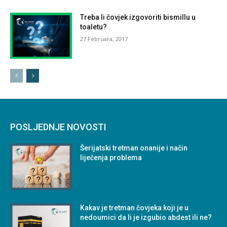
Treba li čovjek izgovoriti bismillu u
toaletu?
27 Februara, 2017
POSLJEDNJE NOVOSTI
Šerijatski tretman onanije i način
liječenja problema
Kakav je tretman čovjeka koji je u
nedoumici da li je izgubio abdest ili ne?