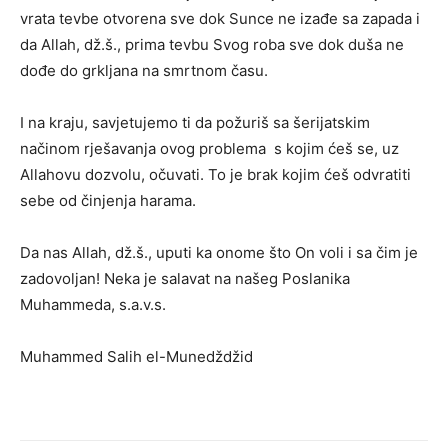
vrata tevbe otvorena sve dok Sunce ne izađe sa zapada i
da Allah, dž.š., prima tevbu Svog roba sve dok duša ne
dođe do grkljana na smrtnom času.
I na kraju, savjetujemo ti da požuriš sa šerijatskim
načinom rješavanja ovog problema s kojim ćeš se, uz
Allahovu dozvolu, očuvati. To je brak kojim ćeš odvratiti
sebe od činjenja harama.
Da nas Allah, dž.š., uputi ka onome što On voli i sa čim je
zadovoljan! Neka je salavat na našeg Poslanika
Muhammeda, s.a.v.s.
Muhammed Salih el-Munedždžid