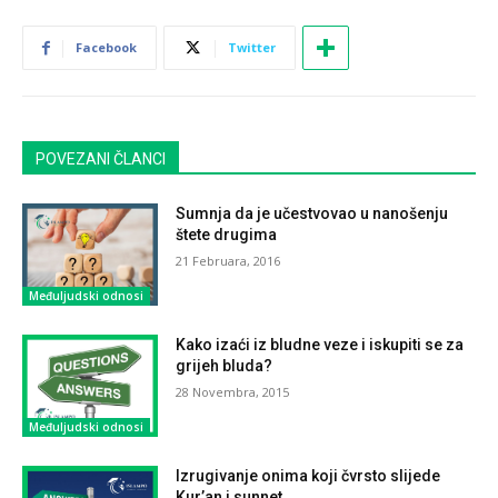
Facebook
Twitter
POVEZANI ČLANCI
Sumnja da je učestvovao u nanošenju
štete drugima
21 Februara, 2016
Međuljudski odnosi
Kako izaći iz bludne veze i iskupiti se za
grijeh bluda?
28 Novembra, 2015
Međuljudski odnosi
Izrugivanje onima koji čvrsto slijede
Kur’an i sunnet