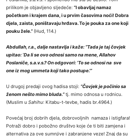
prilikom je objavljeno sljedeće:
“I obavljaj namaz
početkom i krajem dana, i u prvim časovima noći! Dobra
djela, zaista, poništavaju hrđava. To je pouka za one koji
pouku žele.”
(Hud, 114.)
Abdullah, r.a., dalje nastavlja i kaže: “Tada je taj čovjek
upitao: ‘Da li se ovo odnosi samo na mene, Allahov
Poslaniče, s.a.v.s.? On odgovori: ‘To se odnosi na sve
one iz mog ummeta koji tako postupe.'”
U drugoj predaji ovog hadisa stoji:
“Čovjek je počinio sa
ženom nešto mimo bluda.”
tj. mimo odnosa u rodnicu.
(Muslim u
Sahihu
: Kitabu-t-tevbe, hadis br.4964.)
Povećaj broj dobrih djela, dobrovoljnih namaza i istigfara!
Potraži dobro i pobožno društvo koje će ti biti zamjena i
alternativa za ove sumnjive i zabranjene veze! Znaj da su