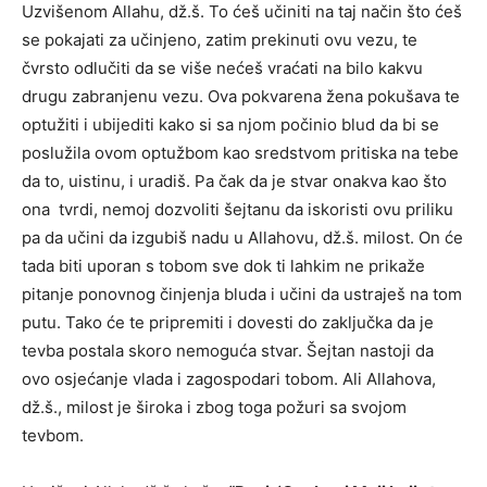
Uzvišenom Allahu, dž.š. To ćeš učiniti na taj način što ćeš
se pokajati za učinjeno, zatim prekinuti ovu vezu, te
čvrsto odlučiti da se više nećeš vraćati na bilo kakvu
drugu zabranjenu vezu. Ova pokvarena žena pokušava te
optužiti i ubijediti kako si sa njom počinio blud da bi se
poslužila ovom optužbom kao sredstvom pritiska na tebe
da to, uistinu, i uradiš. Pa čak da je stvar onakva kao što
ona tvrdi, nemoj dozvoliti šejtanu da iskoristi ovu priliku
pa da učini da izgubiš nadu u Allahovu, dž.š. milost. On će
tada biti uporan s tobom sve dok ti lahkim ne prikaže
pitanje ponovnog činjenja bluda i učini da ustraješ na tom
putu. Tako će te pripremiti i dovesti do zaključka da je
tevba postala skoro nemoguća stvar. Šejtan nastoji da
ovo osjećanje vlada i zagospodari tobom. Ali Allahova,
dž.š., milost je široka i zbog toga požuri sa svojom
tevbom.