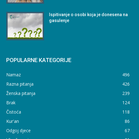
Ispitivanje o osobi koja je donesena na
gasulenje
POPULARNE KATEGORIJE
Namaz
496
Razna pitanja
426
Ženska pitanja
239
Brak
124
Čistoća
118
Kur'an
86
Odgoj djece
67