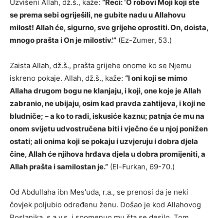
Uzvišeni Allah, dž.š., kaže:
“Reci: ‘O robovi Moji koji ste
se prema sebi ogriješili, ne gubite nadu u Allahovu
milost! Allah će, sigurno, sve grijehe oprostiti. On, doista,
mnogo prašta i On je milostiv.'”
(Ez-Zumer, 53.)
Zaista Allah, dž.š., prašta grijehe onome ko se Njemu
iskreno pokaje. Allah, dž.š., kaže:
“I oni koji se mimo
Allaha drugom bogu ne klanjaju, i koji, one koje je Allah
zabranio, ne ubijaju, osim kad pravda zahtijeva, i koji ne
bludniče; – a ko to radi, iskusiće kaznu; patnja će mu na
onom svijetu udvostručena biti i vječno će u njoj ponižen
ostati; ali onima koji se pokaju i uzvjeruju i dobra djela
čine, Allah će njihova hrđava djela u dobra promijeniti, a
Allah prašta i samilostan je.”
(El-Furkan, 69-70.)
Od Abdullaha ibn Mes'uda, r.a., se prenosi da je neki
čovjek poljubio određenu ženu. Došao je kod Allahovog
Poslanika, s.a.v.s. i spomenuo mu šta se desilo. Tom