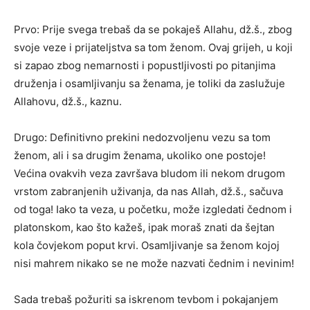
Prvo: Prije svega trebaš da se pokaješ Allahu, dž.š., zbog
svoje veze i prijateljstva sa tom ženom. Ovaj grijeh, u koji
si zapao zbog nemarnosti i popustljivosti po pitanjima
druženja i osamljivanju sa ženama, je toliki da zaslužuje
Allahovu, dž.š., kaznu.
Drugo: Definitivno prekini nedozvoljenu vezu sa tom
ženom, ali i sa drugim ženama, ukoliko one postoje!
Većina ovakvih veza završava bludom ili nekom drugom
vrstom zabranjenih uživanja, da nas Allah, dž.š., sačuva
od toga! Iako ta veza, u početku, može izgledati čednom i
platonskom, kao što kažeš, ipak moraš znati da šejtan
kola čovjekom poput krvi. Osamljivanje sa ženom kojoj
nisi mahrem nikako se ne može nazvati čednim i nevinim!
Sada trebaš požuriti sa iskrenom tevbom i pokajanjem