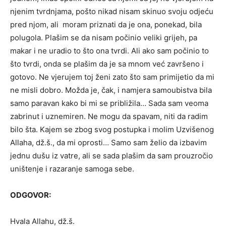
njenim tvrdnjama, pošto nikad nisam skinuo svoju odjeću
pred njom, ali moram priznati da je ona, ponekad, bila
polugola. Plašim se da nisam počinio veliki grijeh, pa
makar i ne uradio to što ona tvrdi. Ali ako sam počinio to
što tvrdi, onda se plašim da je sa mnom već završeno i
gotovo. Ne vjerujem toj ženi zato što sam primijetio da mi
ne misli dobro. Možda je, čak, i namjera samoubistva bila
samo paravan kako bi mi se približila… Sada sam veoma
zabrinut i uznemiren. Ne mogu da spavam, niti da radim
bilo šta. Kajem se zbog svog postupka i molim Uzvišenog
Allaha, dž.š., da mi oprosti… Samo sam želio da izbavim
jednu dušu iz vatre, ali se sada plašim da sam prouzročio
uništenje i razaranje samoga sebe.
ODGOVOR:
Hvala Allahu, dž.š.