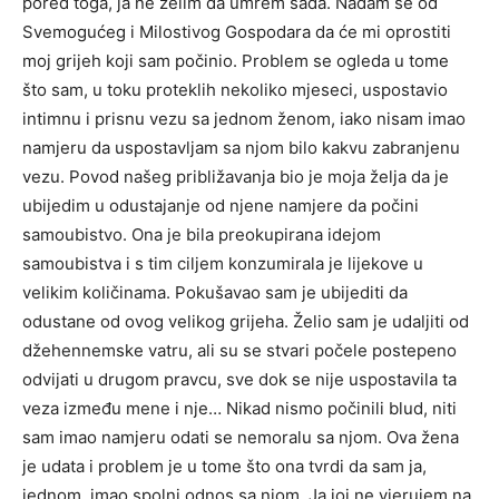
pored toga, ja ne želim da umrem sada. Nadam se od
Svemogućeg i Milostivog Gospodara da će mi oprostiti
moj grijeh koji sam počinio. Problem se ogleda u tome
što sam, u toku proteklih nekoliko mjeseci, uspostavio
intimnu i prisnu vezu sa jednom ženom, iako nisam imao
namjeru da uspostavljam sa njom bilo kakvu zabranjenu
vezu. Povod našeg približavanja bio je moja želja da je
ubijedim u odustajanje od njene namjere da počini
samoubistvo. Ona je bila preokupirana idejom
samoubistva i s tim ciljem konzumirala je lijekove u
velikim količinama. Pokušavao sam je ubijediti da
odustane od ovog velikog grijeha. Želio sam je udaljiti od
džehennemske vatru, ali su se stvari počele postepeno
odvijati u drugom pravcu, sve dok se nije uspostavila ta
veza između mene i nje… Nikad nismo počinili blud, niti
sam imao namjeru odati se nemoralu sa njom. Ova žena
je udata i problem je u tome što ona tvrdi da sam ja,
jednom, imao spolni odnos sa njom. Ja joj ne vjerujem na