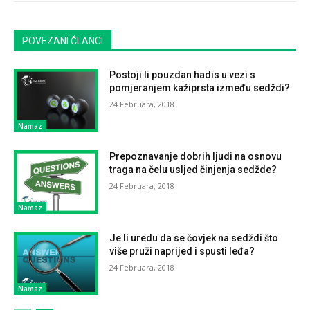
POVEZANI ČLANCI
Postoji li pouzdan hadis u vezi s
pomjeranjem kažiprsta između sedždi?
24 Februara, 2018
Namaz
Prepoznavanje dobrih ljudi na osnovu
traga na čelu usljed činjenja sedžde?
24 Februara, 2018
Namaz
Je li uredu da se čovjek na sedždi što
više pruži naprijed i spusti leđa?
24 Februara, 2018
Namaz