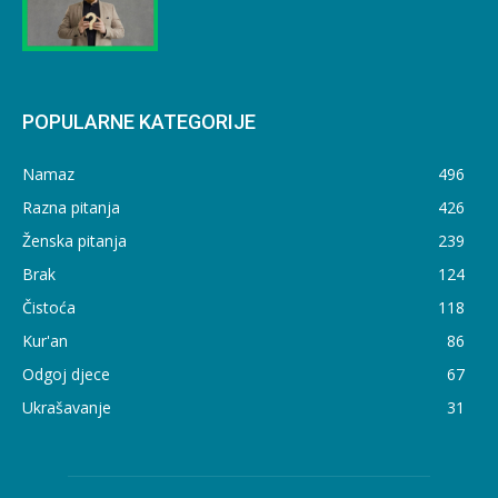
POPULARNE KATEGORIJE
Namaz
496
Razna pitanja
426
Ženska pitanja
239
Brak
124
Čistoća
118
Kur'an
86
Odgoj djece
67
Ukrašavanje
31