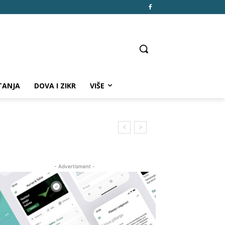
TANJA
DOVA I ZIKR
VIŠE
- Advertisment -