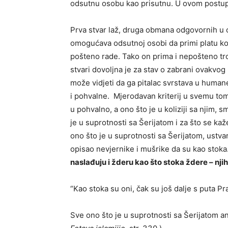
odsutnu osobu kao prisutnu. U ovom postupku 
Prva stvar laž, druga obmana odgovornih u o
omogućava odsutnoj osobi da primi platu koj
pošteno rade. Tako on prima i nepošteno tro
stvari dovoljna je za stav o zabrani ovakvog
može vidjeti da ga pitalac svrstava u humane
i pohvalne. Mjerodavan kriterij u svemu tom
u pohvalno, a ono što je u koliziji sa njim,
je u suprotnosti sa Šerijatom i za što se ka
ono što je u suprotnosti sa Šerijatom, ustvar
opisao nevjernike i mušrike da su kao stoka.
naslađuju i žderu kao što stoka ždere – njih
“Kao stoka su oni, čak su još dalje s puta Pr
Sve ono što je u suprotnosti sa Šerijatom an