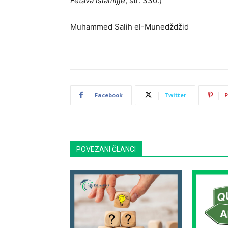
Fetava islamijje
, str. 330.)
Muhammed Salih el-Munedždžid
Facebook
Twitter
P
POVEZANI ČLANCI