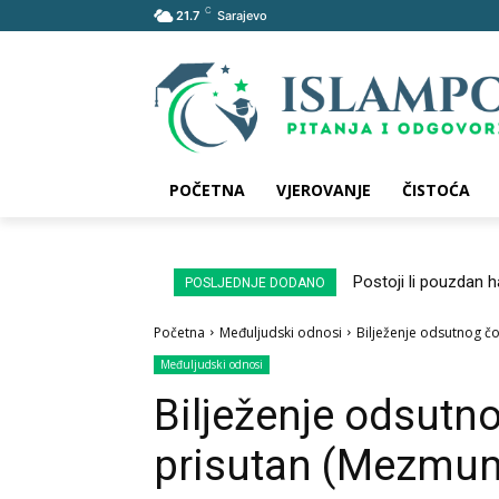
C
21.7
Sarajevo
POČETNA
VJEROVANJE
ČISTOĆA
Postoji li pouzdan 
POSLJEDNJE DODANO
Početna
Međuljudski odnosi
Bilježenje odsutnog č
Međuljudski odnosi
Bilježenje odsutno
prisutan (Mezmu