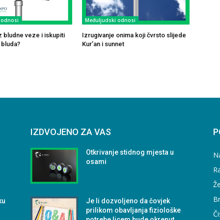
 odnosi
Međuljudski odnosi
z bludne veze i iskupiti
Izrugivanje onima koji čvrsto slijede
 bluda?
Kur’an i sunnet
IZDVOJENO ZA VAS
P
i
Otkrivanje stidnog mjesta u
N
osami
Ra
Že
B
ku
Je li dozvoljeno da čovjek
prilikom obavljanja fiziološke
Či
potrebe licem bude okrenut