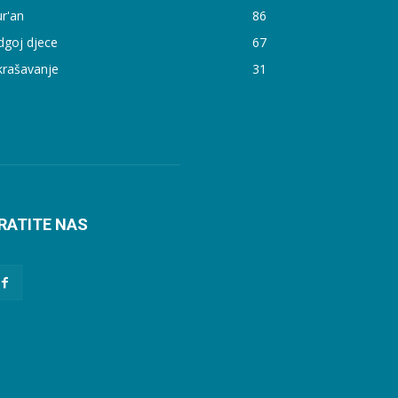
r'an
86
dgoj djece
67
krašavanje
31
RATITE NAS