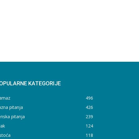
OPULARNE KATEGORIJE
amaz
496
zna pitanja
426
nska pitanja
239
rak
124
stoća
118