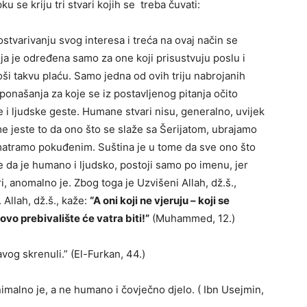
se kriju tri stvari kojih se treba čuvati:
stvarivanju svog interesa i treća na ovaj način se
a je određena samo za one koji prisustvuju poslu i
ši takvu plaću. Samo jedna od ovih triju nabrojanih
 ponašanja za koje se iz postavljenog pitanja očito
 i ljudske geste. Humane stvari nisu, generalno, uvijek
e jeste to da ono što se slaže sa Šerijatom, ubrajamo
 smatramo pokuđenim. Suština je u tome da sve ono što
že da je humano i ljudsko, postoji samo po imenu, jer
i, anomalno je. Zbog toga je Uzvišeni Allah, dž.š.,
 Allah, dž.š., kaže:
“A oni koji ne vjeruju – koji se
ovo prebivalište će vatra biti!”
(Muhammed, 12.)
avog skrenuli.” (El-Furkan, 44.)
imalno je, a ne humano i čovječno djelo. ( Ibn Usejmin,