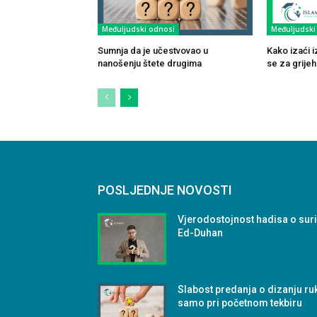
Međuljudski odnosi
Međuljudski
Sumnja da je učestvovao u
Kako izaći i
nanošenju štete drugima
se za grijeh
POSLJEDNJE NOVOSTI
Vjerodostojnost hadisa o sur
Ed-Duhan
Slabost predanja o dizanju ru
samo pri početnom tekbiru