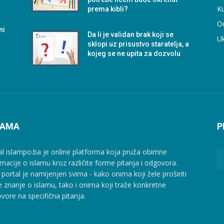
Ku
prema kibli?
O
ni
Da li je validan brak koji se
U
sklopi uz prisustvo staratelja, a
kojeg se ne upita za dozvolu
NAMA
P
al islampo.ba je online platforma koja pruža obimne
rmacije o islamu kroz različite forme pitanja i odgovora.
 portal je namijenjen svima - kako onima koji žele proširiti
e znanje o islamu, tako i onima koji traže konkretne
vore na specifična pitanja.