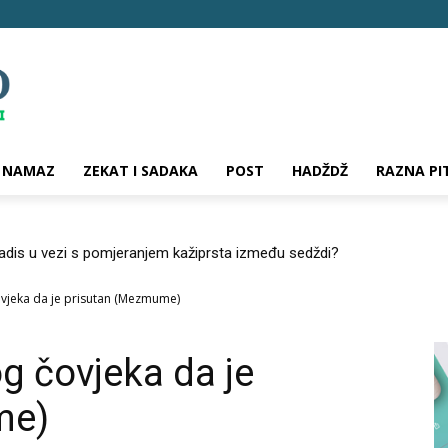
NAMAZ
ZEKAT I SADAKA
POST
HADŽDŽ
RAZNA PI
hadis u vezi s pomjeranjem kažiprsta između sedždi?
ovjeka da je prisutan (Mezmume)
g čovjeka da je
me)