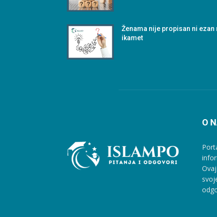
Ženama nije propisan ni ezan 
ikamet
O 
Port
info
Ovaj
svoj
odgo