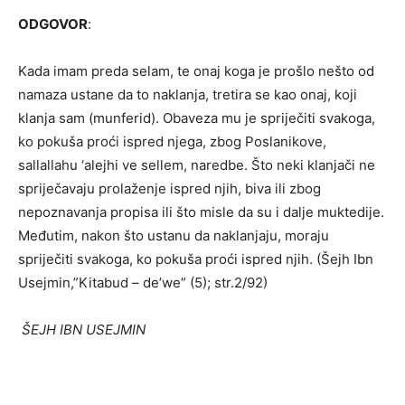
ODGOVOR
:
Kada imam preda selam, te onaj koga je prošlo nešto od
namaza ustane da to naklanja, tretira se kao onaj, koji
klanja sam (munferid). Obaveza mu je spriječiti svakoga,
ko pokuša proći ispred njega, zbog Poslanikove,
sallallahu ‘alejhi ve sellem, naredbe. Što neki klanjači ne
spriječavaju prolaženje ispred njih, biva ili zbog
nepoznavanja propisa ili što misle da su i dalje muktedije.
Međutim, nakon što ustanu da naklanjaju, moraju
spriječiti svakoga, ko pokuša proći ispred njih. (Šejh Ibn
Usejmin,”Kitabud – de’we” (5); str.2/92)
ŠEJH IBN USEJMIN