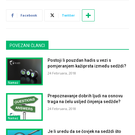
Facebook
Twitter
POVEZANI ČLANCI
Postoji li pouzdan hadis u vezi s
pomjeranjem kažiprsta između sedždi?
24 Februara, 2018
Namaz
Prepoznavanje dobrih ljudi na osnovu
traga na čelu usljed činjenja sedžde?
24 Februara, 2018
Namaz
Je li uredu da se čovjek na sedždi što