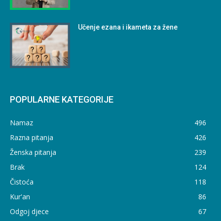
Učenje ezana i ikameta za žene
POPULARNE KATEGORIJE
Namaz
496
Razna pitanja
426
Ženska pitanja
239
Brak
124
Čistoća
118
Kur'an
86
Odgoj djece
67