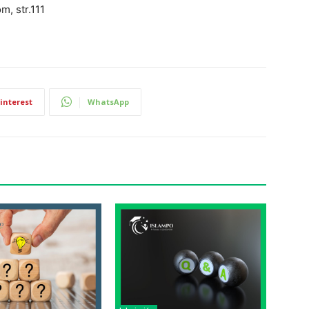
m, str.111
interest
WhatsApp