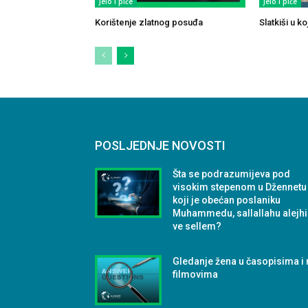
Jelo i piće
Jelo i piće
Korištenje zlatnog posuđa
Slatkiši u k
POSLJEDNJE NOVOSTI
Šta se podrazumijeva pod
visokim stepenom u Džennetu
koji je obećan poslaniku
Muhammedu, sallallahu alejhi
ve sellem?
Gledanje žena u časopisima i 
filmovima