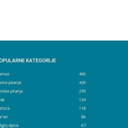
OPULARNE KATEGORIJE
amaz
496
zna pitanja
426
nska pitanja
239
rak
124
stoća
118
r'an
86
dgoj djece
67