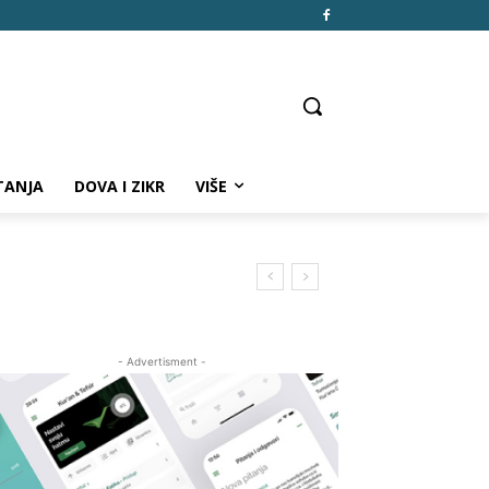
TANJA
DOVA I ZIKR
VIŠE
- Advertisment -