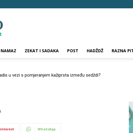
NAMAZ
ZEKAT I SADAKA
POST
HADŽDŽ
RAZNA PI
hadis u vezi s pomjeranjem kažiprsta između sedždi?
o
interest
WhatsApp