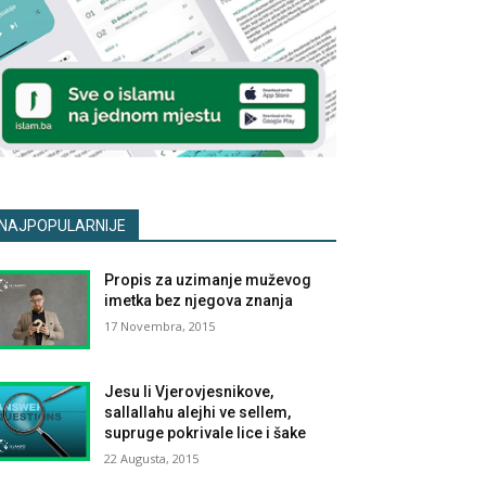
NAJPOPULARNIJE
Propis za uzimanje muževog
imetka bez njegova znanja
17 Novembra, 2015
Jesu li Vjerovjesnikove,
sallallahu alejhi ve sellem,
supruge pokrivale lice i šake
22 Augusta, 2015