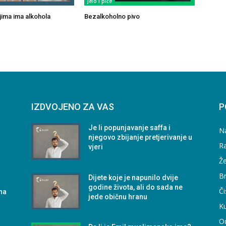
Jelo i piće
ojima ima alkohola
Bezalkoholno pivo
IZDVOJENO ZA VAS
P
Je li popunjavanje saffa i
N
njegovo zbijanje pretjerivanje u
Ra
vjeri
Že
B
Dijete koje je napunilo dvije
godine života, ali do sada ne
Či
na
jede običnu hranu
Ku
O