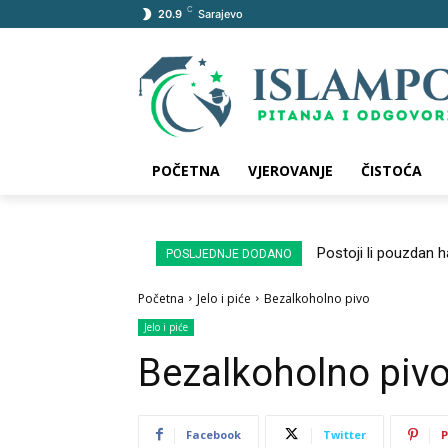
C
20.9
Sarajevo
POČETNA
VJEROVANJE
ČISTOĆA
Postoji li pouzdan 
POSLJEDNJE DODANO
Početna
Jelo i piće
Bezalkoholno pivo
Jelo i piće
Bezalkoholno piv
Facebook
Twitter
P