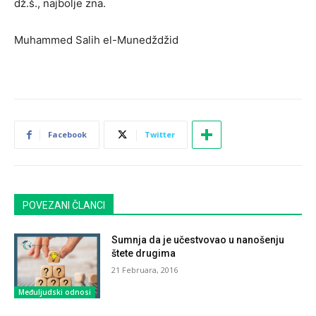
dž.š., najbolje zna.
Muhammed Salih el-Munedždžid
Facebook
Twitter
POVEZANI ČLANCI
Sumnja da je učestvovao u nanošenju
štete drugima
21 Februara, 2016
Međuljudski odnosi