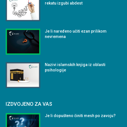
rekatu izgubi abdest
Je li naređeno učiti ezan prilikom
nevremena
Nazivi islamskih knjiga iz oblasti
psihologije
IZDVOJENO ZA VAS
Je li dopušteno činiti mesh po zavoju?