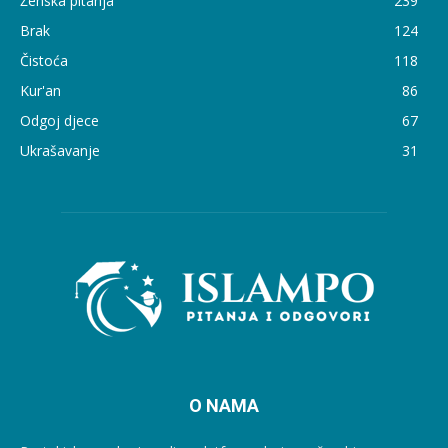
Ženska pitanja
239
Brak
124
Čistoća
118
Kur'an
86
Odgoj djece
67
Ukrašavanje
31
O NAMA