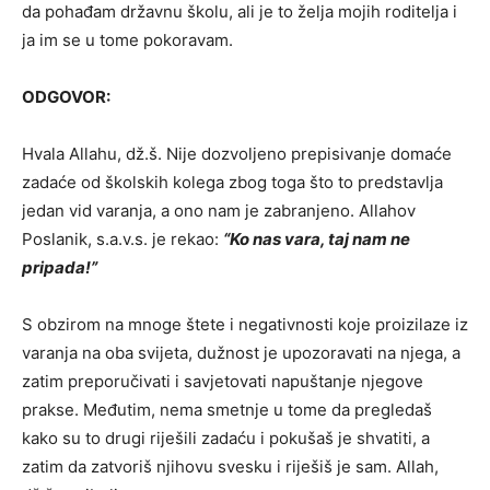
da pohađam državnu školu, ali je to želja mojih roditelja i
ja im se u tome pokoravam.
ODGOVOR:
Hvala Allahu, dž.š. Nije dozvoljeno prepisivanje domaće
zadaće od školskih kolega zbog toga što to predstavlja
jedan vid varanja, a ono nam je zabranjeno. Allahov
Poslanik, s.a.v.s. je rekao:
“Ko nas vara, taj nam ne
pripada!”
S obzirom na mnoge štete i negativnosti koje proizilaze iz
varanja na oba svijeta, dužnost je upozoravati na njega, a
zatim preporučivati i savjetovati napuštanje njegove
prakse. Međutim, nema smetnje u tome da pregledaš
kako su to drugi riješili zadaću i pokušaš je shvatiti, a
zatim da zatvoriš njihovu svesku i riješiš je sam. Allah,