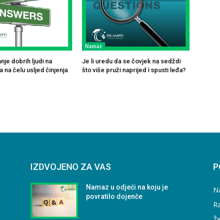
Namaz
je dobrih ljudi na
Je li uredu da se čovjek na sedždi
 na čelu usljed činjenja
što više pruži naprijed i spusti leđa?
IZDVOJENO ZA VAS
P
Namaz u odjeći na koju je
N
povratilo dojenče
Ra
Že