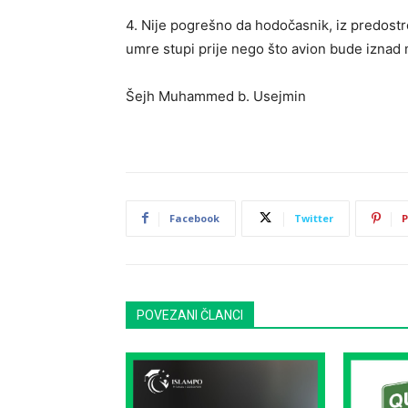
4. Nije pogrešno da hodočasnik, iz predostrož
umre stupi prije nego što avion bude iznad 
Šejh Muhammed b. Usejmin
Facebook
Twitter
P
POVEZANI ČLANCI