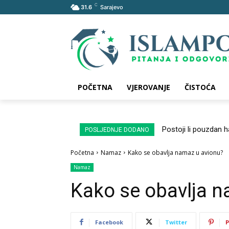
C
31.6
Sarajevo
POČETNA
VJEROVANJE
ČISTOĆA
Postoji li pouzdan 
POSLJEDNJE DODANO
Početna
Namaz
Kako se obavlja namaz u avionu?
Namaz
Kako se obavlja 
Facebook
Twitter
P