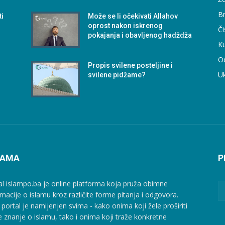
B
ti
Može se li očekivati Allahov
oprost nakon iskrenog
Či
pokajanja i obavljenog hadždža
Ku
O
Propis svilene posteljine i
U
svilene pidžame?
NAMA
P
al islampo.ba je online platforma koja pruža obimne
rmacije o islamu kroz različite forme pitanja i odgovora.
 portal je namijenjen svima - kako onima koji žele proširiti
e znanje o islamu, tako i onima koji traže konkretne