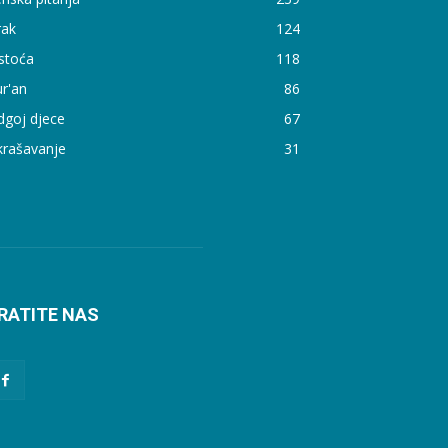
rak
124
stoća
118
r'an
86
dgoj djece
67
krašavanje
31
RATITE NAS