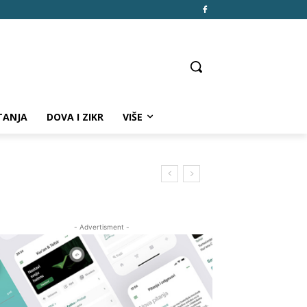
TANJA
DOVA I ZIKR
VIŠE
- Advertisment -