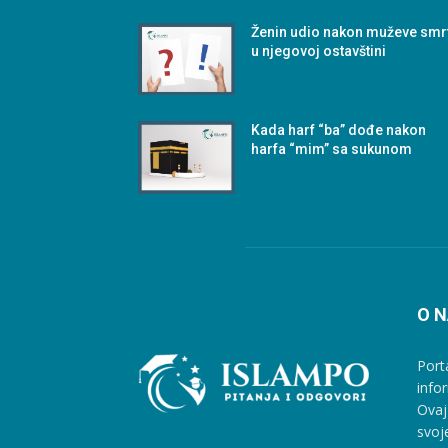
Ženin udio nakon muževe smr
u njegovoj ostavštini
Kada harf “ba” dođe nakon
harfa “mim” sa sukunom
O 
Port
info
Ovaj
svoj