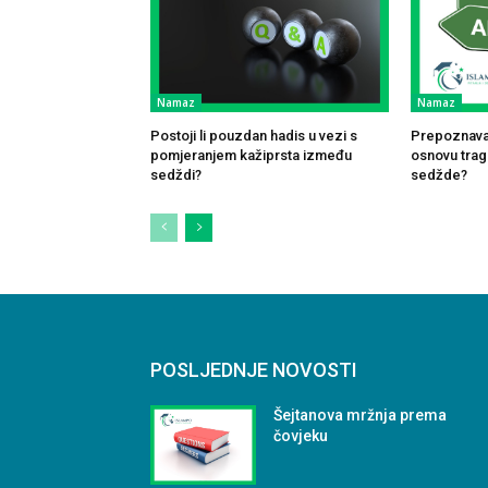
Namaz
Namaz
Postoji li pouzdan hadis u vezi s
Prepoznavan
pomjeranjem kažiprsta između
osnovu traga
sedždi?
sedžde?
POSLJEDNJE NOVOSTI
Šejtanova mržnja prema
čovjeku