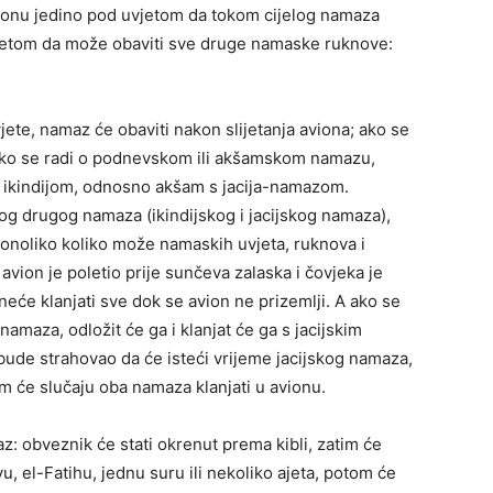
ionu jedino pod uvjetom da tokom cijelog namaza
vjetom da može obaviti sve druge namaske ruknove:
ete, namaz će obaviti nakon slijetanja aviona; ako se
, ako se radi o podnevskom ili akšamskom namazu,
s ikindijom, odnosno akšam s jacija-namazom.
vog drugog namaza (ikindijskog i jacijskog namaza),
 onoliko koliko može namaskih uvjeta, ruknova i
 avion je poletio prije sunčeva zalaska i čovjeka je
će klanjati sve dok se avion ne prizemlji. A ako se
amaza, odložit će ga i klanjat će ga s jacijskim
bude strahovao da će isteći vrijeme jacijskog namaza,
tom će slučaju oba namaza klanjati u avionu.
az: obveznik će stati okrenut prema kibli, zatim će
vu, el-Fatihu, jednu suru ili nekoliko ajeta, potom će