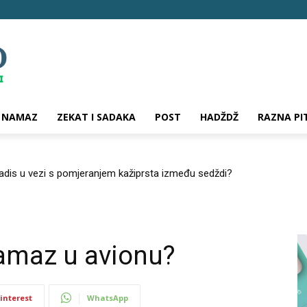
NAMAZ
ZEKAT I SADAKA
POST
HADŽDŽ
RAZNA PI
hadis u vezi s pomjeranjem kažiprsta između sedždi?
namaz u avionu?
interest
WhatsApp