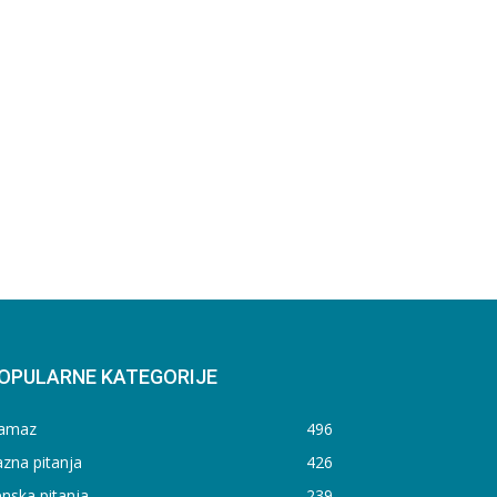
OPULARNE KATEGORIJE
amaz
496
zna pitanja
426
nska pitanja
239