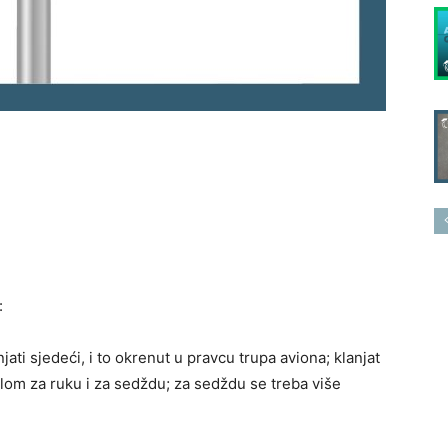
:
ati sjedeći, i to okrenut u pravcu trupa aviona; klanjat
jelom za ruku i za sedždu; za sedždu se treba više