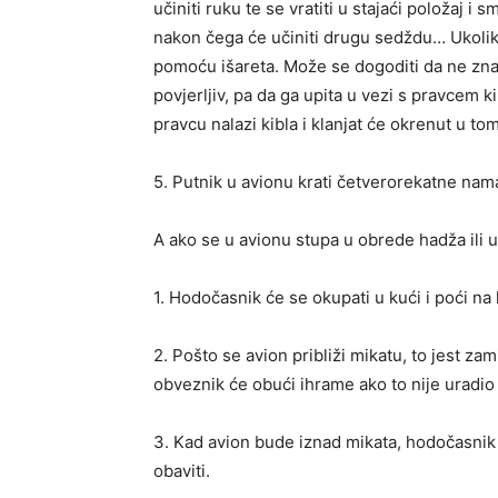
učiniti ruku te se vratiti u stajaći položaj i sm
nakon čega će učiniti drugu sedždu… Ukolik
pomoću išareta. Može se dogoditi da ne zna 
povjerljiv, pa da ga upita u vezi s pravcem k
pravcu nalazi kibla i klanjat će okrenut u to
5. Putnik u avionu krati četverorekatne namaz
A ako se u avionu stupa u obrede hadža ili 
1. Hodočasnik će se okupati u kući i poći na
2. Pošto se avion približi mikatu, to jest zam
obveznik će obući ihrame ako to nije uradio
3. Kad avion bude iznad mikata, hodočasnik ć
obaviti.