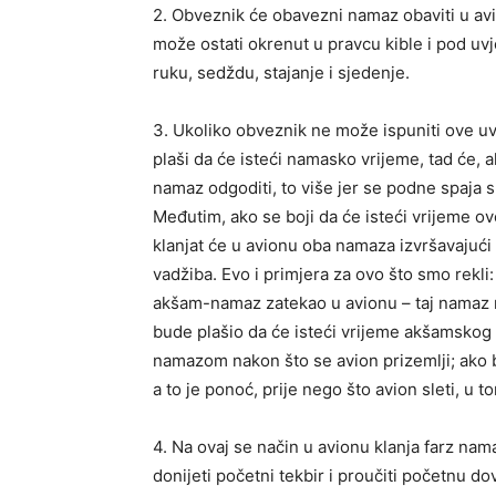
2. Obveznik će obavezni namaz obaviti u av
može ostati okrenut u pravcu kible i pod u
ruku, sedždu, stajanje i sjedenje.
3. Ukoliko obveznik ne može ispuniti ove uvj
plaši da će isteći namasko vrijeme, tad će
namaz odgoditi, to više jer se podne spaja 
Međutim, ako se boji da će isteći vrijeme o
klanjat će u avionu oba namaza izvršavajući
vadžiba. Evo i primjera za ovo što smo rekli:
akšam-namaz zatekao u avionu – taj namaz ne
bude plašio da će isteći vrijeme akšamskog n
namazom nakon što se avion prizemlji; ako 
a to je ponoć, prije nego što avion sleti, u 
4. Na ovaj se način u avionu klanja farz nam
donijeti početni tekbir i proučiti početnu do