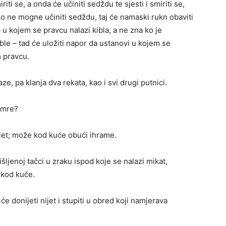
iriti se, a onda će učiniti sedždu te sjesti i smiriti se,
o ne mogne učiniti sedždu, taj će namaski rukn obaviti
u kojem se pravcu nalazi kibla, a ne zna ko je
ible – tad će uložiti napor da ustanovi u kojem se
m pravcu.
e, pa klanja dva rekata, kao i svi drugi putnici.
umre?
 let; može kod kuće obući ihrame.
išljenoj tačci u zraku ispod koje se nalazi mikat,
 kod kuće.
e donijeti nijet i stupiti u obred koji namjerava