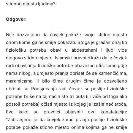
stidnog mjesta ljudima?
Odgovor:
Nije dozvoljeno da čovjek pokaže svoje stidno mjesto
onom kome ga ne smije pokazati. Stoga je grešan onaj ko
fiziološku potrebu obavi u abdestahani i ljudi vide
njegovo stidno mjesto. Islamski pravnici kažu da je čovjek
radi obavljanja fiziolške potrebe obavezan otići tamo gdje
nema nikog, a umjesto pranja obrisat će se kamenčićima,
maramicama ili bilo čime drugim čime je dozvoljeno
obrisati se. Podsjećanja radi, čovjek se poslije fiziološke
potrebe briše na taj način što tri puta (ili više od toga ako
postoji potreba) očisti mjesto iz kojeg je izašla nečistoća.
Evo kako su pravnici objasnili ovu konstataciju:
“Zabranjeno je da čovjek zarad pranja poslije fiziološke
potebe pokaže stidno mjesto onima kojima ga ne smije