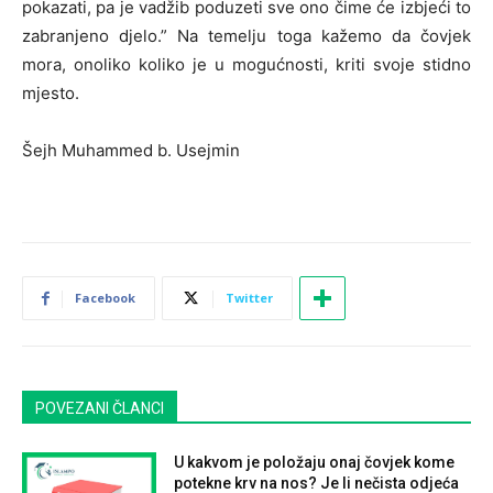
pokazati, pa je vadžib poduzeti sve ono čime će izbjeći to
zabranjeno djelo.” Na temelju toga kažemo da čovjek
mora, onoliko koliko je u mogućnosti, kriti svoje stidno
mjesto.
Šejh Muhammed b. Usejmin
Facebook
Twitter
POVEZANI ČLANCI
U kakvom je položaju onaj čovjek kome
potekne krv na nos? Je li nečista odjeća