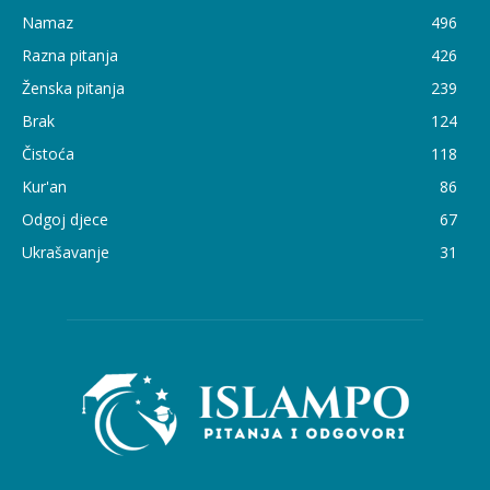
Namaz
496
Razna pitanja
426
Ženska pitanja
239
Brak
124
Čistoća
118
Kur'an
86
Odgoj djece
67
Ukrašavanje
31