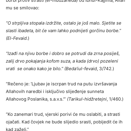
borbi protiv strasti
(el-mudžaheda)
od Ibnul-Kajjima, Allah
mu se smilovao:
“O strpljiva stopala izdržite, ostalo je još malo. Sjetite se
slasti ibadeta, bit će vam lahko podnijeti gorčinu borbe.”
(El-Fevaid
.)
“Izađi na njivu borbe i dobro se potrudi da zrna posiješ,
zalij drvo pokajanja kofom suza, a kada (drvo) pozeleni
vrati se onako kako je bilo.”
(Beda'iul-fevaid
, 3/742.)
“Rečeno je: ‘Ljubav je iscrpan trud na putu izvršavanja
Allahovih naredbi i isključivo slijeđenje sunneta
Allahovog Poslanika, s.a.v.s.'”
(Tarikul-hidžretejni
, 1/460.)
“Ko zanemari trud, vjerski porivi će mu oslabiti, a strasti
ojačati. Kad čovjek ne bude slijedio srasti, pobijedit će ih
kad zaželi.”