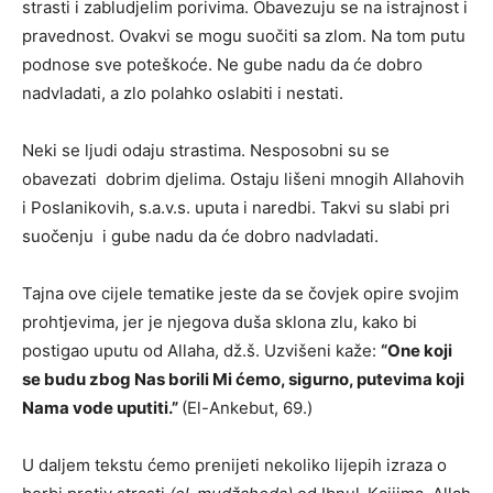
strasti i zabludjelim porivima. Obavezuju se na istrajnost i
pravednost. Ovakvi se mogu suočiti sa zlom. Na tom putu
podnose sve poteškoće. Ne gube nadu da će dobro
nadvladati, a zlo polahko oslabiti i nestati.
Neki se ljudi odaju strastima. Nesposobni su se
obavezati dobrim djelima. Ostaju lišeni mnogih Allahovih
i Poslanikovih, s.a.v.s. uputa i naredbi. Takvi su slabi pri
suočenju i gube nadu da će dobro nadvladati.
Tajna ove cijele tematike jeste da se čovjek opire svojim
prohtjevima, jer je njegova duša sklona zlu, kako bi
postigao uputu od Allaha, dž.š. Uzvišeni kaže:
“
One koji
se budu zbog Nas borili Mi ćemo, sigurno, putevima koji
Nama vode uputiti.
”
(El-Ankebut, 69.)
U daljem tekstu ćemo prenijeti nekoliko lijepih izraza o