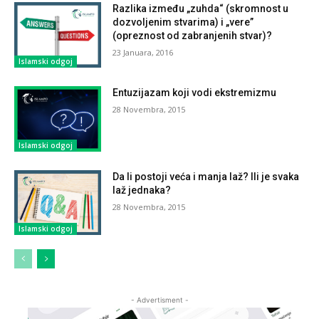
Razlika između „zuhda“ (skromnost u
dozvoljenim stvarima) i „vere”
(opreznost od zabranjenih stvar)?
23 Januara, 2016
Islamski odgoj
Entuzijazam koji vodi ekstremizmu
28 Novembra, 2015
Islamski odgoj
Da li postoji veća i manja laž? Ili je svaka
laž jednaka?
28 Novembra, 2015
Islamski odgoj
- Advertisment -