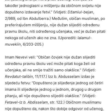
također jednoglasni u mišljenju da običnom svijetu nije
dopušteno izdavanje fetvi.” (Vidjeti:
Džamiul-bejan
,
2/989, od Ibn Abdulberra.) Međutim, običan musliman, po
preferirajućem mišljenju, nije dužan slijediti određenu
pravnu školu, niti određenog učenjaka, već je dužan pitati
nekoga od učenih ako ne zna. (Uporediti:
Ialamul-
muvekiin
, 6/203-205.)
Imam Nevevi veli: “Običan čovjek nije dužan slijediti
određenu pravnu školu već može pitati koga želi od
učenjaka, ali ne smije tražiti samo olakšice.” (Vidjeti:
Revdatut-talibin
, 11/117.) Izz b. Abdusselam izdao je
sljedeću fetvu: “Dopušteno je slijeđenje jednog od četiri
imama ili slijeđenje jednog u jednom, drugog u drugom
pitanju, ali nije dopušteno slijediti olakšice.” (Vidjeti:
Fetavel-Iz b. Abdisselam
, str. 122.) Običnom muslimanu
nije dopušteno da, nakon što dobije odgovor od učenog,