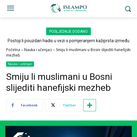
POSLJEDNJE DODANO
Postoji li pouzdan hadis u vezi s pomjeranjem kažiprsta između
sedždi?
Početna
Nauka i učenjaci
Smiju li muslimani u Bosni slijediti hanefijski
mezheb
Nauka i učenjaci
Smiju li muslimani u Bosni
slijediti hanefijski mezheb
Facebook
Twitter