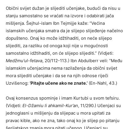
Obični svijet dužan je slijediti učenjake, budući da nisu u
stanju samostalno se vraćati na izvore i odabirati jača
mišljenja. Šejhul-islam Ibn Tejmijje kaže: “Većina
islamskih učenjaka smatra da je slijepo slijeđenje načelno
dopušteno. Onaj ko može idžtihaditi, on neće slijepo
slijediti, za razliku od onoga koji nije u mogućnosti
samostalno idžtihaditi, on će slijepo slijediti.” (Vidjeti:
Medžmu'ul-fetava
, 20/112-113.) Ibn Abdulberr veli: “Među
islamskim učenjacima nema razilaženja da obični svijet
mora slijediti učenjake i da se na njih odnose riječi
Uzvišenog:
’Pitajte učene ako ne znate.’
(En-Nahl, 43.)
Ovaj konsenzus spominje i imam Kurtubi u svom tefsiru.
(Vidjeti:
El-Džamiu li ahkamil-Kur’an
, 11/290.) Učenjaci su
jednoglasni u mišljenju da slijepac u mora upitati za
pravac kible, ako ne zna, tako onaj ko je slijep po pitanju
šerijatskog znanja mora pitati učenog. Učenjaci su