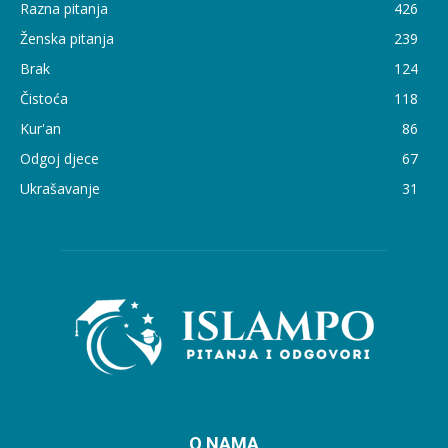
Razna pitanja
426
Ženska pitanja
239
Brak
124
Čistoća
118
Kur'an
86
Odgoj djece
67
Ukrašavanje
31
O NAMA