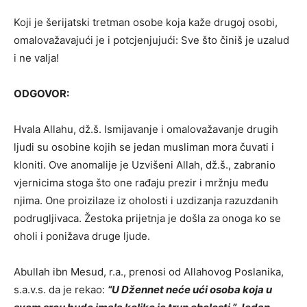
Koji je šerijatski tretman osobe koja kaže drugoj osobi,
omalovažavajući je i potcjenjujući: Sve što činiš je uzalud
i ne valja!
ODGOVOR:
Hvala Allahu, dž.š. Ismijavanje i omalovažavanje drugih
ljudi su osobine kojih se jedan musliman mora čuvati i
kloniti. Ove anomalije je Uzvišeni Allah, dž.š., zabranio
vjernicima stoga što one rađaju prezir i mržnju među
njima. One proizilaze iz oholosti i uzdizanja razuzdanih
podrugljivaca. Žestoka prijetnja je došla za onoga ko se
oholi i ponižava druge ljude.
Abullah ibn Mesud, r.a., prenosi od Allahovog Poslanika,
s.a.v.s. da je rekao:
“U Džennet neće ući osoba koja u