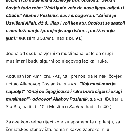
svom srcu bude imala koliko je trun oholosti.” Jedan
čovjek tada reče: “Neki ljude vole da nose lijepu odjeću i
obuću.” Allahov Poslanik, s.a.v.s. odgovori: “Zaista je
Uzvišeni Allah, dž.š., lijep i voli ljepotu. Oholost se sastoji
u omaložavanju i potcjenjivanju istine i ponižavanju
ljudi.”
(Muslim u
Sahihu
, hadis br. 91.)
Jedna od osobina vjernika muslimana jeste da drugi
muslimani budu sigurni od njegovog jezika i ruke.
Abdullah ibn Amr ibnul-As, r.a., prenosi da je neki čovjek
upitao Allahovog Poslanika, s.a.v.s.:
“Koji musliman je
najbolji?” “Onaj od čijeg jezika i ruke budu sigurni drugi
muslimani”- odgovori Allahov Poslanik,
s.a.v.s. (Buhari u
Sahihu
, hadis br.10, i Muslim u
Sahihu
, hadis br.40.)
Za ove konkretne riječi koje su spomenute u pitanju, sa
šerijatskog stanovišta, nema nikakve zapreke, ni u