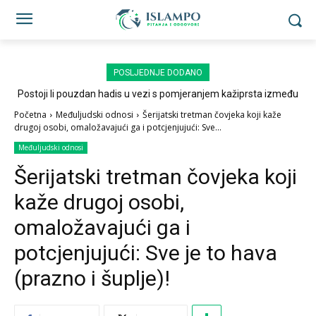
POSLJEDNJE DODANO
Postoji li pouzdan hadis u vezi s pomjeranjem kažiprsta između
sedždi?
Početna
Međuljudski odnosi
Šerijatski tretman čovjeka koji kaže
drugoj osobi, omaložavajući ga i potcjenjujući: Sve...
Međuljudski odnosi
Šerijatski tretman čovjeka koji
kaže drugoj osobi,
omaložavajući ga i
potcjenjujući: Sve je to hava
(prazno i šuplje)!