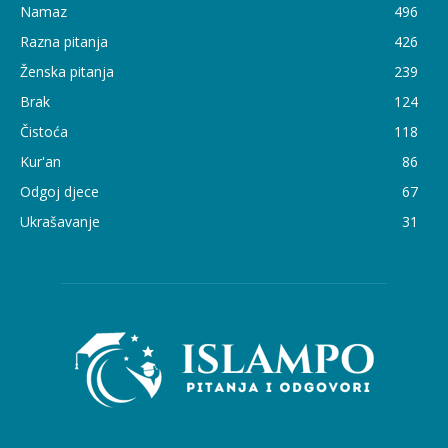
Namaz
496
Razna pitanja
426
Ženska pitanja
239
Brak
124
Čistoća
118
Kur'an
86
Odgoj djece
67
Ukrašavanje
31