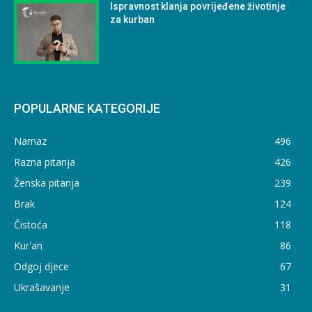
Ispravnost klanja povrijeđene životinje
za kurban
POPULARNE KATEGORIJE
Namaz
496
Razna pitanja
426
Ženska pitanja
239
Brak
124
Čistoća
118
Kur'an
86
Odgoj djece
67
Ukrašavanje
31