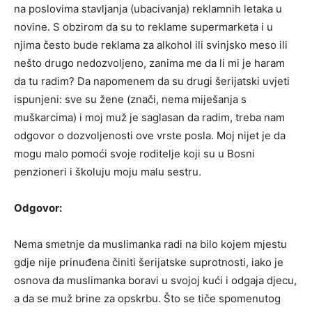
na poslovima stavljanja (ubacivanja) reklamnih letaka u
novine. S obzirom da su to reklame supermarketa i u
njima često bude reklama za alkohol ili svinjsko meso ili
nešto drugo nedozvoljeno, zanima me da li mi je haram
da tu radim? Da napomenem da su drugi šerijatski uvjeti
ispunjeni: sve su žene (znači, nema miješanja s
muškarcima) i moj muž je saglasan da radim, treba nam
odgovor o dozvoljenosti ove vrste posla. Moj nijet je da
mogu malo pomoći svoje roditelje koji su u Bosni
penzioneri i školuju moju malu sestru.
Odgovor:
Nema smetnje da muslimanka radi na bilo kojem mjestu
gdje nije prinuđena činiti šerijatske suprotnosti, iako je
osnova da muslimanka boravi u svojoj kući i odgaja djecu,
a da se muž brine za opskrbu. Što se tiče spomenutog