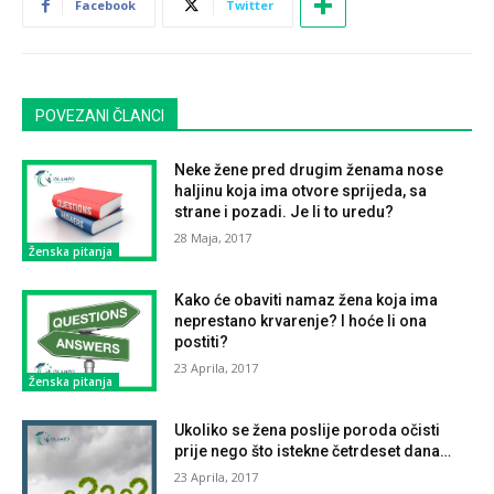
Facebook
Twitter
POVEZANI ČLANCI
Neke žene pred drugim ženama nose
haljinu koja ima otvore sprijeda, sa
strane i pozadi. Je li to uredu?
28 Maja, 2017
Ženska pitanja
Kako će obaviti namaz žena koja ima
neprestano krvarenje? I hoće li ona
postiti?
23 Aprila, 2017
Ženska pitanja
Ukoliko se žena poslije poroda očisti
prije nego što istekne četrdeset dana…
23 Aprila, 2017