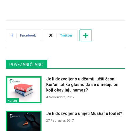
Facebook
Twitter
POVEZANI ČLANCI
Je li dozvoljeno u džamiji učiti časni
Kur’an toliko glasno da se ometaju oni
koji obavljaju namaz?
4 Novembra, 2017
Kur'an
Je li dozvoljeno unijeti Mushaf u toalet?
27 Februara, 2017