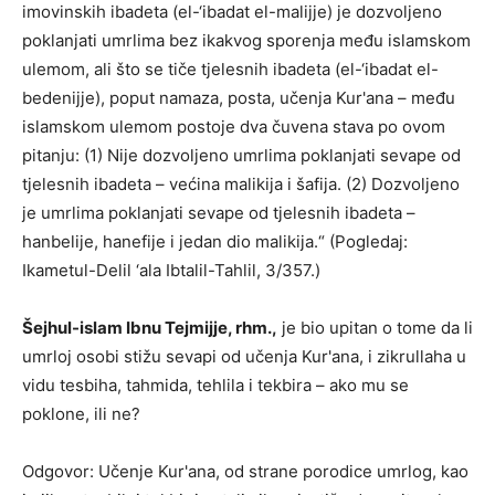
imovinskih ibadeta (el-‘ibadat el-malijje) je dozvoljeno
poklanjati umrlima bez ikakvog sporenja među islamskom
ulemom, ali što se tiče tjelesnih ibadeta (el-‘ibadat el-
bedenijje), poput namaza, posta, učenja Kur'ana – među
islamskom ulemom postoje dva čuvena stava po ovom
pitanju: (1) Nije dozvoljeno umrlima poklanjati sevape od
tjelesnih ibadeta – većina malikija i šafija. (2) Dozvoljeno
je umrlima poklanjati sevape od tjelesnih ibadeta –
hanbelije, hanefije i jedan dio malikija.“ (Pogledaj:
Ikametul-Delil ‘ala Ibtalil-Tahlil, 3/357.)
Šejhul-islam Ibnu Tejmijje, rhm.,
je bio upitan o tome da li
umrloj osobi stižu sevapi od učenja Kur'ana, i zikrullaha u
vidu tesbiha, tahmida, tehlila i tekbira – ako mu se
poklone, ili ne?
Odgovor: Učenje Kur'ana, od strane porodice umrlog, kao