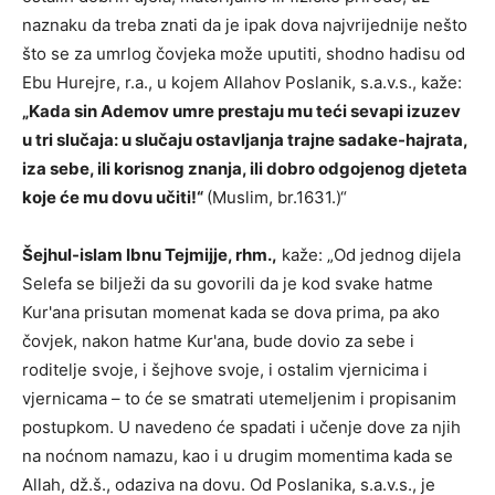
naznaku da treba znati da je ipak dova najvrijednije nešto
što se za umrlog čovjeka može uputiti, shodno hadisu od
Ebu Hurejre, r.a., u kojem Allahov Poslanik, s.a.v.s., kaže:
„Kada sin Ademov umre prestaju mu teći sevapi izuzev
u tri slučaja: u slučaju ostavljanja trajne sadake-hajrata,
iza sebe, ili korisnog znanja, ili dobro odgojenog djeteta
koje će mu dovu učiti!“
(Muslim, br.1631.)“
Šejhul-islam Ibnu Tejmijje, rhm.,
kaže: „Od jednog dijela
Selefa se bilježi da su govorili da je kod svake hatme
Kur'ana prisutan momenat kada se dova prima, pa ako
čovjek, nakon hatme Kur'ana, bude dovio za sebe i
roditelje svoje, i šejhove svoje, i ostalim vjernicima i
vjernicama – to će se smatrati utemeljenim i propisanim
postupkom. U navedeno će spadati i učenje dove za njih
na noćnom namazu, kao i u drugim momentima kada se
Allah, dž.š., odaziva na dovu. Od Poslanika, s.a.v.s., je