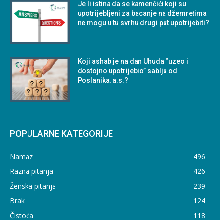
Je li istina da se kamenčići koji su
upotrijebljeni za bacanje na džemretima
ne mogu u tu svrhu drugi put upotrijebiti?
Koji ashab je na dan Uhuda “uzeo i
dostojno upotrijebio” sablju od
Poslanika, a.s.?
POPULARNE KATEGORIJE
Namaz
496
Razna pitanja
426
Ženska pitanja
239
Brak
124
Čistoća
118