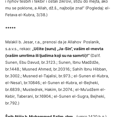
i njihov tesbih i tekbir i ostali zikrovi, stižu do mejta, ako
mu se poklone, a Allah, dž.š., najbolje zna!“ (Pogledaj: el-
Fetava el-Kubra, 3/38.)
*****
Ma’akil b. Jesar, r.a., prenosi da je Allahov Poslanik,
s.a.v.s., rekao:
„Učite (suru) „Ja-Sin“, vašim el-mevta
(vašim umrlima ili ljudima koji su na samrti)!“
(Da’if.
Sunen, Ebu Davud, br.3123.; Sunen, Ibnu Madždže,
br.1448.; Musned Ahmed, br.20316.; Sahih Ibnu Hibban,
br.3002.; Musned el-Tajalisi, br.973.; el-Sunen el-Kubra,
el-Nesa’i, br.10846.; el-Sunen el-Kubra, el-Bejheki,
br.6839.; Mustedrek, Hakim, br.2074.; el-Mu’udžem el-
Kebir, Taberani, br.16904.; el-Sunen el-Sugra, Bejheki,
br.792.)
Šejh Atijja b. Muhammed Salim, rhm.,
(umro 1420.h.g.),