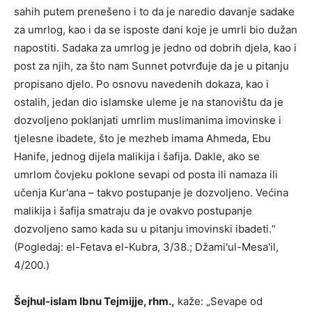
sahih putem prenešeno i to da je naredio davanje sadake
za umrlog, kao i da se isposte dani koje je umrli bio dužan
napostiti. Sadaka za umrlog je jedno od dobrih djela, kao i
post za njih, za što nam Sunnet potvrđuje da je u pitanju
propisano djelo. Po osnovu navedenih dokaza, kao i
ostalih, jedan dio islamske uleme je na stanovištu da je
dozvoljeno poklanjati umrlim muslimanima imovinske i
tjelesne ibadete, što je mezheb imama Ahmeda, Ebu
Hanife, jednog dijela malikija i šafija. Dakle, ako se
umrlom čovjeku poklone sevapi od posta ili namaza ili
učenja Kur'ana – takvo postupanje je dozvoljeno. Većina
malikija i šafija smatraju da je ovakvo postupanje
dozvoljeno samo kada su u pitanju imovinski ibadeti.“
(Pogledaj: el-Fetava el-Kubra, 3/38.; Džami'ul-Mesa'il,
4/200.)
Šejhul-islam Ibnu Tejmijje, rhm.,
kaže: „Sevape od