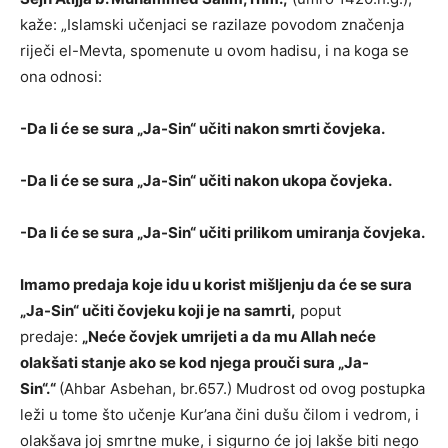
kaže: „Islamski učenjaci se razilaze povodom značenja
riječi el-Mevta, spomenute u ovom hadisu, i na koga se
ona odnosi:
-Da li će se sura „Ja-Sin“ učiti nakon smrti čovjeka.
-Da li će se sura „Ja-Sin“ učiti nakon ukopa čovjeka.
-Da li će se sura „Ja-Sin“ učiti prilikom umiranja čovjeka.
Imamo predaja koje idu u korist mišljenju da će se sura
„Ja-Sin“ učiti čovjeku koji je na samrti,
poput
predaje:
„Neće čovjek umrijeti a da mu Allah neće
olakšati stanje ako se kod njega prouči sura „Ja-
Sin“.“
(Ahbar Asbehan, br.657.) Mudrost od ovog postupka
leži u tome što učenje Kur’ana čini dušu čilom i vedrom, i
olakšava joj smrtne muke, i sigurno će joj lakše biti nego