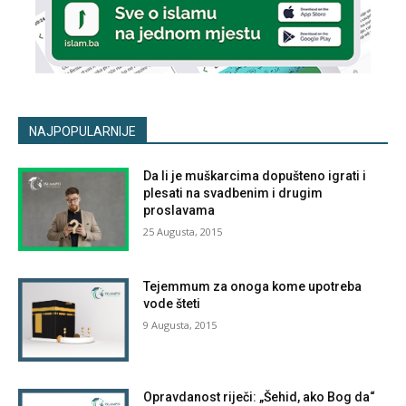
NAJPOPULARNIJE
Da li je muškarcima dopušteno igrati i
plesati na svadbenim i drugim
proslavama
25 Augusta, 2015
Tejemmum za onoga kome upotreba
vode šteti
9 Augusta, 2015
Opravdanost riječi: „Šehid, ako Bog da“