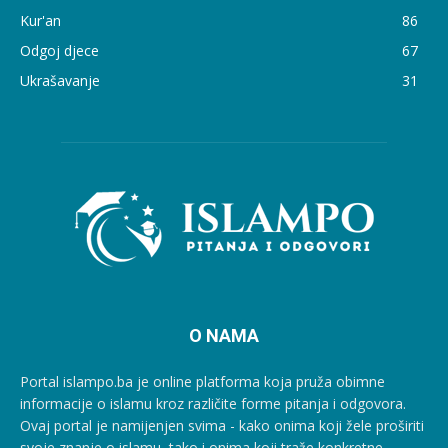
Kur'an
86
Odgoj djece
67
Ukrašavanje
31
O NAMA
Portal islampo.ba je online platforma koja pruža obimne
informacije o islamu kroz različite forme pitanja i odgovora.
Ovaj portal je namijenjen svima - kako onima koji žele proširiti
svoje znanje o islamu, tako i onima koji traže konkretne