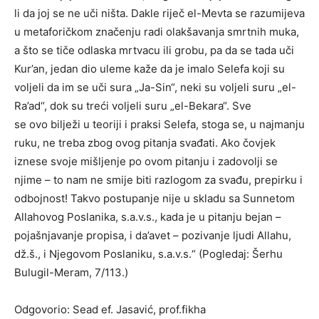
li da joj se ne uči ništa. Dakle riječ el-Mevta se razumijeva
u metaforičkom značenju radi olakšavanja smrtnih muka,
a što se tiče odlaska mrtvacu ili grobu, pa da se tada uči
Kur’an, jedan dio uleme kaže da je imalo Selefa koji su
voljeli da im se uči sura „Ja-Sin“, neki su voljeli suru „el-
Ra’ad“, dok su treći voljeli suru „el-Bekara“. Sve
se ovo bilježi u teoriji i praksi Selefa, stoga se, u najmanju
ruku, ne treba zbog ovog pitanja svađati. Ako čovjek
iznese svoje mišljenje po ovom pitanju i zadovolji se
njime – to nam ne smije biti razlogom za svađu, prepirku i
odbojnost! Takvo postupanje nije u skladu sa Sunnetom
Allahovog Poslanika, s.a.v.s., kada je u pitanju bejan –
pojašnjavanje propisa, i da’avet – pozivanje ljudi Allahu,
dž.š., i Njegovom Poslaniku, s.a.v.s.“ (Pogledaj: Šerhu
Bulugil-Meram, 7/113.)
Odgovorio: Sead ef. Jasavić, prof.fikha