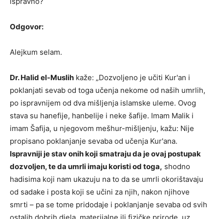
ispravno?
Odgovor:
Alejkum selam.
Dr. Halid el-Muslih
kaže: „Dozvoljeno je učiti Kur'an i
poklanjati sevab od toga učenja nekome od naših umrlih,
po ispravnijem od dva mišljenja islamske uleme. Ovog
stava su hanefije, hanbelije i neke šafije. Imam Malik i
imam Šafija, u njegovom mešhur-mišljenju, kažu: Nije
propisano poklanjanje sevaba od učenja Kur'ana.
Ispravniji je stav onih koji smatraju da je ovaj postupak
dozvoljen, te da umrli imaju koristi od toga,
shodno
hadisima koji nam ukazuju na to da se umrli okorištavaju
od sadake i posta koji se učini za njih, nakon njihove
smrti – pa se tome pridodaje i poklanjanje sevaba od svih
ostalih dobrih djela, materijalne ili fizičke prirode, uz