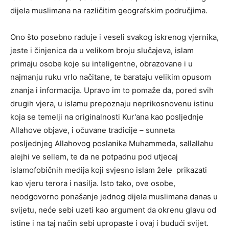
dijela muslimana na različitim geografskim područjima.
Ono što posebno raduje i veseli svakog iskrenog vjernika,
jeste i činjenica da u velikom broju slučajeva, islam
primaju osobe koje su inteligentne, obrazovane i u
najmanju ruku vrlo načitane, te barataju velikim opusom
znanja i informacija. Upravo im to pomaže da, pored svih
drugih vjera, u islamu prepoznaju neprikosnovenu istinu
koja se temelji na originalnosti Kur'ana kao posljednje
Allahove objave, i očuvane tradicije – sunneta
posljednjeg Allahovog poslanika Muhammeda, sallallahu
alejhi ve sellem, te da ne potpadnu pod utjecaj
islamofobičnih medija koji svjesno islam žele prikazati
kao vjeru terora i nasilja. Isto tako, ove osobe,
neodgovorno ponašanje jednog dijela muslimana danas u
svijetu, neće sebi uzeti kao argument da okrenu glavu od
istine i na taj način sebi upropaste i ovaj i budući svijet.