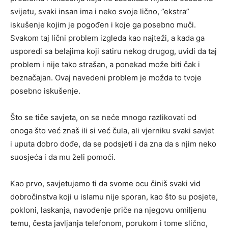
svijetu, svaki insan ima i neko svoje lično, ”ekstra”
iskušenje kojim je pogođen i koje ga posebno muči.
Svakom taj lični problem izgleda kao najteži, a kada ga
usporedi sa belajima koji satiru nekog drugog, uvidi da taj
problem i nije tako strašan, a ponekad može biti čak i
beznačajan. Ovaj navedeni problem je možda to tvoje
posebno iskušenje.
Što se tiče savjeta, on se neće mnogo razlikovati od
onoga što već znaš ili si već čula, ali vjerniku svaki savjet
i uputa dobro dođe, da se podsjeti i da zna da s njim neko
suosjeća i da mu želi pomoći.
Kao prvo, savjetujemo ti da svome ocu činiš svaki vid
dobročinstva koji u islamu nije sporan, kao što su posjete,
pokloni, laskanja, navođenje priče na njegovu omiljenu
temu, česta javljanja telefonom, porukom i tome slično,