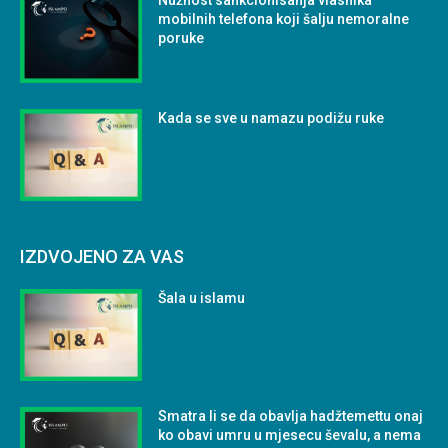
Nužnost sankcionisanja vlasnika
mobilnih telefona koji šalju nemoralne
poruke
Kada se sve u namazu podižu ruke
IZDVOJENO ZA VAS
Šala u islamu
Smatra li se da obavlja hadžtemettu onaj
ko obavi umru u mjesecu ševalu, a nema