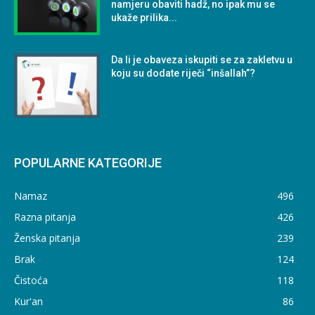
namjeru obaviti hadž, no ipak mu se
ukaže prilika...
Da li je obaveza iskupiti se za zakletvu u
koju su dodate riječi “inšallah”?
POPULARNE KATEGORIJE
Namaz
496
Razna pitanja
426
Ženska pitanja
239
Brak
124
Čistoća
118
Kur'an
86