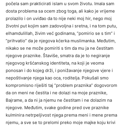
počela sam prakticirati islam u svom životu. Imala sam
dosta problema sa ocem zbog toga, ali kako je vrijeme
prolazilo i on uviđao da to nije neki moj hir, nego moj
životni put kojim sam zadovoljna i sretna, i na tom putu,
elhamdulillah, živim već godinama, ”pomirio se s tim” i
”prihvatio” da je njegova kćerka muslimanka. Međutim,
nikako se ne može pomiriti s tim da mu ja ne čestitam
njegove praznike. Štaviše, smatra da je to negiranje
njegovog kršćanskog identiteta, na koji je veoma
ponosan i do kojeg drži, i ponižavanje njegove vjere i
nepoštivanje njega kao oca, roditelja. Pokušali smo
kompromisno riješiti taj ”problem praznika” dogovorom
da on meni ne čestita i ne dolazi na moje praznike,
Bajrame, a da ni ja njemu ne čestitam i ne dolazim na
njegove. Međutim, svake godine pred ove praznike
kulminira netrpeljivost njega prema meni i mene prema
njemu, a sve se to prelomi preko moje majke koju krivi