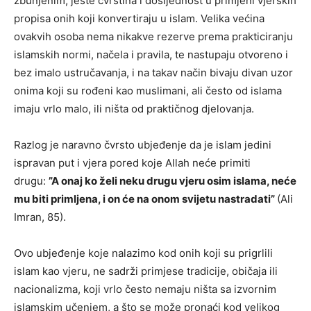
zbunjenim, jeste čvrstina i dosljednost u primjeni vjerskih
propisa onih koji konvertiraju u islam. Velika većina
ovakvih osoba nema nikakve rezerve prema prakticiranju
islamskih normi, načela i pravila, te nastupaju otvoreno i
bez imalo ustručavanja, i na takav način bivaju divan uzor
onima koji su rođeni kao muslimani, ali često od islama
imaju vrlo malo, ili ništa od praktičnog djelovanja.
Razlog je naravno čvrsto ubjeđenje da je islam jedini
ispravan put i vjera pored koje Allah neće primiti
drugu:
”A onaj ko želi neku drugu vjeru osim islama, neće
mu biti primljena, i on će na onom svijetu nastradati”
(Ali
Imran, 85).
Ovo ubjeđenje koje nalazimo kod onih koji su prigrlili
islam kao vjeru, ne sadrži primjese tradicije, običaja ili
nacionalizma, koji vrlo često nemaju ništa sa izvornim
islamskim učenjem, a što se može pronaći kod velikog