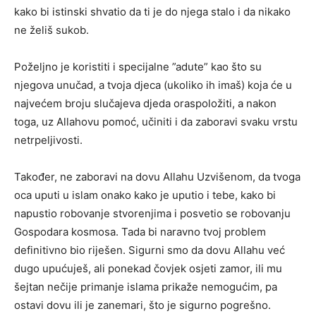
kako bi istinski shvatio da ti je do njega stalo i da nikako
ne želiš sukob.
Poželjno je koristiti i specijalne ”adute” kao što su
njegova unučad, a tvoja djeca (ukoliko ih imaš) koja će u
najvećem broju slučajeva djeda oraspoložiti, a nakon
toga, uz Allahovu pomoć, učiniti i da zaboravi svaku vrstu
netrpeljivosti.
Također, ne zaboravi na dovu Allahu Uzvišenom, da tvoga
oca uputi u islam onako kako je uputio i tebe, kako bi
napustio robovanje stvorenjima i posvetio se robovanju
Gospodara kosmosa. Tada bi naravno tvoj problem
definitivno bio riješen. Sigurni smo da dovu Allahu već
dugo upućuješ, ali ponekad čovjek osjeti zamor, ili mu
šejtan nečije primanje islama prikaže nemogućim, pa
ostavi dovu ili je zanemari, što je sigurno pogrešno.