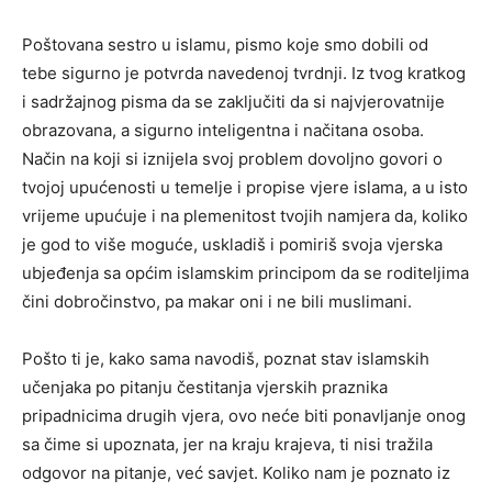
Poštovana sestro u islamu, pismo koje smo dobili od
tebe sigurno je potvrda navedenoj tvrdnji. Iz tvog kratkog
i sadržajnog pisma da se zaključiti da si najvjerovatnije
obrazovana, a sigurno inteligentna i načitana osoba.
Način na koji si iznijela svoj problem dovoljno govori o
tvojoj upućenosti u temelje i propise vjere islama, a u isto
vrijeme upućuje i na plemenitost tvojih namjera da, koliko
je god to više moguće, uskladiš i pomiriš svoja vjerska
ubjeđenja sa općim islamskim principom da se roditeljima
čini dobročinstvo, pa makar oni i ne bili muslimani.
Pošto ti je, kako sama navodiš, poznat stav islamskih
učenjaka po pitanju čestitanja vjerskih praznika
pripadnicima drugih vjera, ovo neće biti ponavljanje onog
sa čime si upoznata, jer na kraju krajeva, ti nisi tražila
odgovor na pitanje, već savjet. Koliko nam je poznato iz