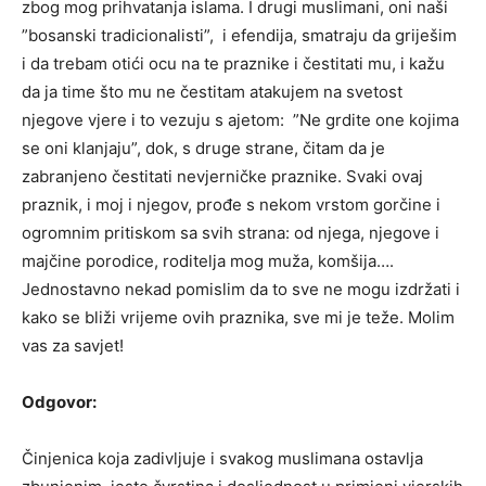
zbog mog prihvatanja islama. I drugi muslimani, oni naši
”bosanski tradicionalisti”, i efendija, smatraju da griješim
i da trebam otići ocu na te praznike i čestitati mu, i kažu
da ja time što mu ne čestitam atakujem na svetost
njegove vjere i to vezuju s ajetom: ”Ne grdite one kojima
se oni klanjaju”, dok, s druge strane, čitam da je
zabranjeno čestitati nevjerničke praznike. Svaki ovaj
praznik, i moj i njegov, prođe s nekom vrstom gorčine i
ogromnim pritiskom sa svih strana: od njega, njegove i
majčine porodice, roditelja mog muža, komšija….
Jednostavno nekad pomislim da to sve ne mogu izdržati i
kako se bliži vrijeme ovih praznika, sve mi je teže. Molim
vas za savjet!
Odgovor:
Činjenica koja zadivljuje i svakog muslimana ostavlja