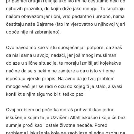
pripadnici drugih religija ukoliko im ne čestitamo neki od
njihovih praznika, do kojih drže jako mnogo. To smatraju
našom obavezom jer i oni, vrlo pedantno i uredno, nama
čestitaju naše Bajrame (što im vjerovatno u njihovoj vjeri
uopće nije ni zabranjeno).
Ovo navodimo kao vrstu suosjećanja i potpore, da znaš
da nisi sama u svojoj nedaći, jer još mnogi muslimani
dolaze u slične situacije, te moraju izmišljati kojekakve
načine da se s nekim ne zamjere a da u isto vrijeme
ispoštuju vjerski propis. Naravno da je tvoj problem
mnogo veći jer se radi o ocu do kojeg ti je stalo, a svaki
konflikt s njim sigurno bi ti teško pao.
Ovaj problem od početka moraš prihvatiti kao jedno
iskušenje kojim te je Uzvišeni Allah iskušao i koje će bez
sumnje proći kao i ostale životne nedaće. Pored
problema i iskušenja koja ne zaobilaze nijednu osobu na