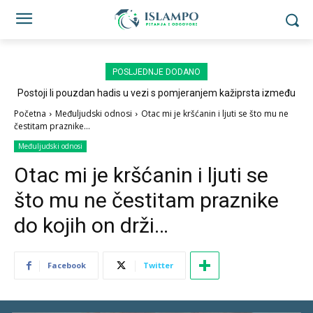
POSLJEDNJE DODANO
Postoji li pouzdan hadis u vezi s pomjeranjem kažiprsta između
sedždi?
Početna
Međuljudski odnosi
Otac mi je kršćanin i ljuti se što mu ne
čestitam praznike...
Međuljudski odnosi
Otac mi je kršćanin i ljuti se
što mu ne čestitam praznike
do kojih on drži…
Facebook
Twitter