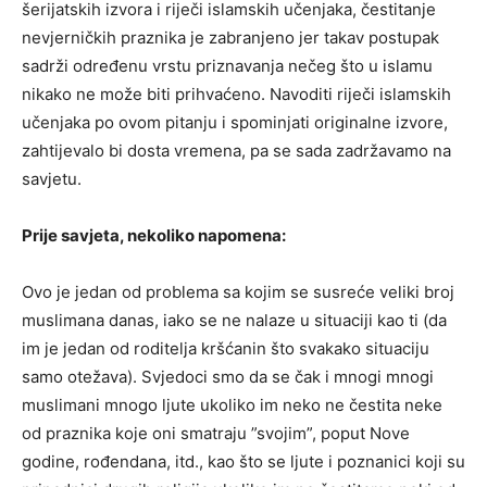
šerijatskih izvora i riječi islamskih učenjaka, čestitanje
nevjerničkih praznika je zabranjeno jer takav postupak
sadrži određenu vrstu priznavanja nečeg što u islamu
nikako ne može biti prihvaćeno. Navoditi riječi islamskih
učenjaka po ovom pitanju i spominjati originalne izvore,
zahtijevalo bi dosta vremena, pa se sada zadržavamo na
savjetu.
Prije savjeta, nekoliko napomena:
Ovo je jedan od problema sa kojim se susreće veliki broj
muslimana danas, iako se ne nalaze u situaciji kao ti (da
im je jedan od roditelja kršćanin što svakako situaciju
samo otežava). Svjedoci smo da se čak i mnogi mnogi
muslimani mnogo ljute ukoliko im neko ne čestita neke
od praznika koje oni smatraju ”svojim”, poput Nove
godine, rođendana, itd., kao što se ljute i poznanici koji su