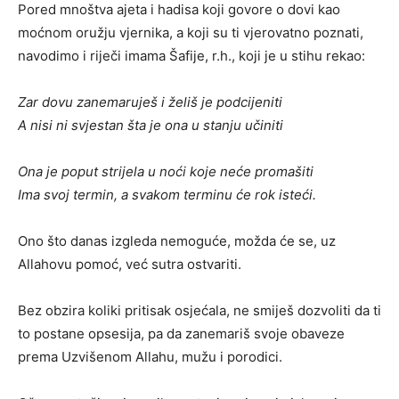
Pored mnoštva ajeta i hadisa koji govore o dovi kao
moćnom oružju vjernika, a koji su ti vjerovatno poznati,
navodimo i riječi imama Šafije, r.h., koji je u stihu rekao:
Zar dovu zanemaruješ i želiš je podcijeniti
A nisi ni svjestan šta je ona u stanju učiniti
Ona je poput strijela u noći koje neće promašiti
Ima svoj termin, a svakom terminu će rok isteći.
Ono što danas izgleda nemoguće, možda će se, uz
Allahovu pomoć, već sutra ostvariti.
Bez obzira koliki pritisak osjećala, ne smiješ dozvoliti da ti
to postane opsesija, pa da zanemariš svoje obaveze
prema Uzvišenom Allahu, mužu i porodici.