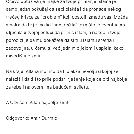
Očevo optuživanje majke za tvoje primanje islama je
samo jedan pokušaj da sebi olakša i da pronađe nekog
trećeg krivca za ”problem” koji postoji između vas. Možda
smatra da te je majka ”unesrećila” tako što je eventualno
utjecala u tvojoj odluci da primiš islam, a na tebi i tvojoj
porodici je da mu dokažete da si ti u islamu sretna i
zadovoljna, u čemu si već jednim dijelom i uspjela, kako
navodiš u pismu.
Na kraju, Allaha molimo da ti olakša nevolju u kojoj se
nalaziš i da ti što prije podari rješenje koje će biti najbolje
za tebe i na ovom i na budućem svijetu.
A Uzvišeni Allah najbolje zna!
Odgovorio: Amir Durmić