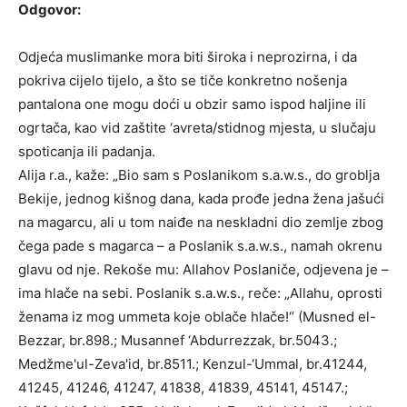
Odgovor:
Odjeća muslimanke mora biti široka i neprozirna, i da
pokriva cijelo tijelo, a što se tiče konkretno nošenja
pantalona one mogu doći u obzir samo ispod haljine ili
ogrtača, kao vid zaštite ‘avreta/stidnog mjesta, u slučaju
spoticanja ili padanja.
Alija r.a., kaže: „Bio sam s Poslanikom s.a.w.s., do groblja
Bekije, jednog kišnog dana, kada prođe jedna žena jašući
na magarcu, ali u tom naiđe na neskladni dio zemlje zbog
čega pade s magarca – a Poslanik s.a.w.s., namah okrenu
glavu od nje. Rekoše mu: Allahov Poslaniče, odjevena je –
ima hlače na sebi. Poslanik s.a.w.s., reče: „Allahu, oprosti
ženama iz mog ummeta koje oblače hlače!“ (Musned el-
Bezzar, br.898.; Musannef ‘Abdurrezzak, br.5043.;
Medžme'ul-Zeva'id, br.8511.; Kenzul-‘Ummal, br.41244,
41245, 41246, 41247, 41838, 41839, 45141, 45147.;