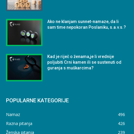
Ako ne klanjam sunnet-namaze, da li
sam time nepokoran Poslaniku, s.a.v.s.?
Kad je riječ o ženama,je li vrednije
poljubiti Crni kamen ili se sustenuti od
guranja s muškarcima?
POPULARNE KATEGORIJE
Namaz
496
Razna pitanja
426
Ženska pitanja
239