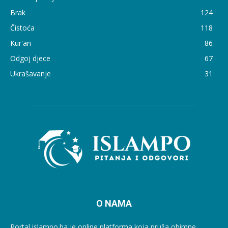
Brak
124
Čistoća
118
Kur'an
86
Odgoj djece
67
Ukrašavanje
31
O NAMA
Portal islampo.ba je online platforma koja pruža obimne