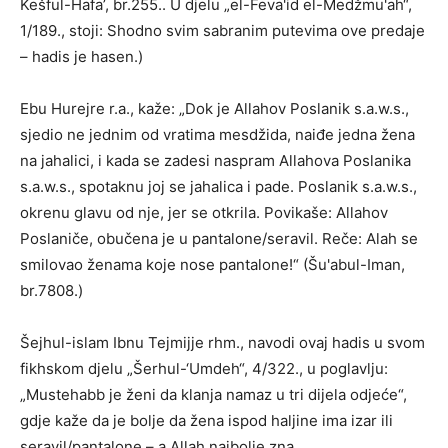
Kešful-Hafa’, br.255.. U djelu „el-Feva'id el-Medžmu'ah“,
1/189., stoji: Shodno svim sabranim putevima ove predaje
– hadis je hasen.)
Ebu Hurejre r.a., kaže: „Dok je Allahov Poslanik s.a.w.s.,
sjedio ne jednim od vratima mesdžida, naiđe jedna žena
na jahalici, i kada se zadesi naspram Allahova Poslanika
s.a.w.s., spotaknu joj se jahalica i pade. Poslanik s.a.w.s.,
okrenu glavu od nje, jer se otkrila. Povikaše: Allahov
Poslaniče, obučena je u pantalone/seravil. Reče: Alah se
smilovao ženama koje nose pantalone!“ (Šu'abul-Iman,
br.7808.)
Šejhul-islam Ibnu Tejmijje rhm., navodi ovaj hadis u svom
fikhskom djelu „Šerhul-‘Umdeh“, 4/322., u poglavlju:
„Mustehabb je ženi da klanja namaz u tri dijela odjeće“,
gdje kaže da je bolje da žena ispod haljine ima izar ili
seravil/pantalone – a Allah najbolje zna.