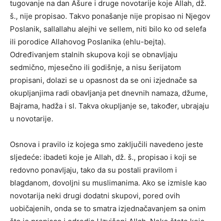
tugovanje na dan Ašure i druge novotarije koje Allah, dž.
š., nije propisao. Takvo ponašanje nije propisao ni Njegov
Poslanik, sallallahu alejhi ve sellem, niti bilo ko od selefa
ili porodice Allahovog Poslanika (ehlu-bejta).
Određivanjem stalnih skupova koji se obnavljaju
sedmično, mjesečno ili godišnje, a nisu šerijatom
propisani, dolazi se u opasnost da se oni izjednače sa
okupljanjima radi obavljanja pet dnevnih namaza, džume,
Bajrama, hadža i sl. Takva okupljanje se, također, ubrajaju
u novotarije.
Osnova i pravilo iz kojega smo zaključili navedeno jeste
sljedeće: ibadeti koje je Allah, dž. š., propisao i koji se
redovno ponavljaju, tako da su postali pravilom i
blagdanom, dovoljni su muslimanima. Ako se izmisle kao
novotarija neki drugi dodatni skupovi, pored ovih
uobičajenih, onda se to smatra izjednačavanjem sa onim