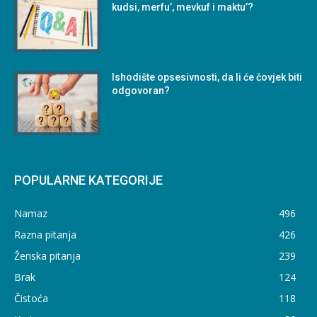
kudsi, merfu’, mevkuf i maktu’?
Ishodište opsesivnosti, da li će čovjek biti
odgovoran?
POPULARNE KATEGORIJE
Namaz
496
Razna pitanja
426
Ženska pitanja
239
Brak
124
Čistoća
118