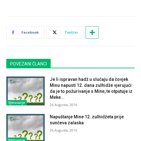
Facebook
Twitter
POVEZANI ČLANCI
Je li ispravan hadž u slučaju da čovjek
Minu napusti 12. dana zulhidže vjerujući
da je to požurivanje s Mine, te otputuje iz
Meke...
Vjerovanje
26 Augusta, 2016
Napuštanje Mine 12. zulhidžeta prije
sunčeva zalaska
26 Augusta, 2016
Vjerovanje