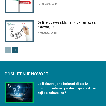
19 Januara, 2016
Da li je obaveza klanjati vitr-namaz na
putovanju?
7 Augusta, 2015
POSLJEDNJE NOVOSTI
Je li dozvoljeno istjerati dijete iz
prednjih safova i postaviti ga u safove
koji se nalaze iza?