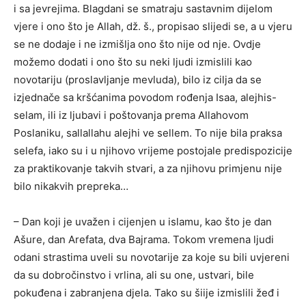
i sa jevrejima. Blagdani se smatraju sastavnim dijelom
vjere i ono što je Allah, dž. š., propisao slijedi se, a u vjeru
se ne dodaje i ne izmišlja ono što nije od nje. Ovdje
možemo dodati i ono što su neki ljudi izmislili kao
novotariju (proslavljanje mevluda), bilo iz cilja da se
izjednače sa kršćanima povodom rođenja Isaa, alejhis-
selam, ili iz ljubavi i poštovanja prema Allahovom
Poslaniku, sallallahu alejhi ve sellem. To nije bila praksa
selefa, iako su i u njihovo vrijeme postojale predispozicije
za praktikovanje takvih stvari, a za njihovu primjenu nije
bilo nikakvih prepreka…
– Dan koji je uvažen i cijenjen u islamu, kao što je dan
Ašure, dan Arefata, dva Bajrama. Tokom vremena ljudi
odani strastima uveli su novotarije za koje su bili uvjereni
da su dobročinstvo i vrlina, ali su one, ustvari, bile
pokuđena i zabranjena djela. Tako su šiije izmislili žeđ i