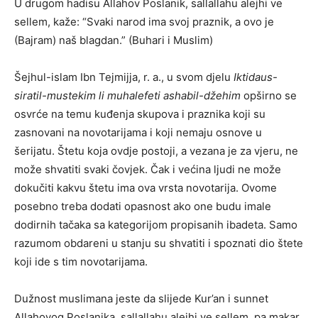
U drugom hadisu Allahov Poslanik, sallallahu alejhi ve
sellem, kaže: “Svaki narod ima svoj praznik, a ovo je
(Bajram) naš blagdan.” (Buhari i Muslim)
Šejhul-islam Ibn Tejmijja, r. a., u svom djelu
Iktidaus-
siratil-mustekim li muhalefeti ashabil-džehim
opširno se
osvrće na temu kuđenja skupova i praznika koji su
zasnovani na novotarijama i koji nemaju osnove u
šerijatu. Štetu koja ovdje postoji, a vezana je za vjeru, ne
može shvatiti svaki čovjek. Čak i većina ljudi ne može
dokučiti kakvu štetu ima ova vrsta novotarija. Ovome
posebno treba dodati opasnost ako one budu imale
dodirnih tačaka sa kategorijom propisanih ibadeta. Samo
razumom obdareni u stanju su shvatiti i spoznati dio štete
koji ide s tim novotarijama.
Dužnost muslimana jeste da slijede Kur’an i sunnet
Allahovog Poslanika, sallallahu alejhi ve sellem, pa makar