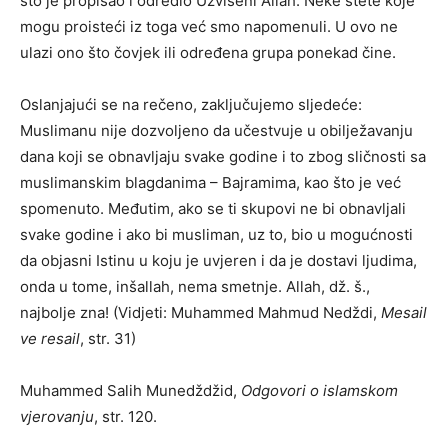
što je propisao i odredio Uzvišeni Allah. Neke štete koje
mogu proisteći iz toga već smo napomenuli. U ovo ne
ulazi ono što čovjek ili određena grupa ponekad čine.
Oslanjajući se na rečeno, zaključujemo sljedeće:
Muslimanu nije dozvoljeno da učestvuje u obilježavanju
dana koji se obnavljaju svake godine i to zbog sličnosti sa
muslimanskim blagdanima – Bajramima, kao što je već
spomenuto. Međutim, ako se ti skupovi ne bi obnavljali
svake godine i ako bi musliman, uz to, bio u mogućnosti
da objasni Istinu u koju je uvjeren i da je dostavi ljudima,
onda u tome, inšallah, nema smetnje. Allah, dž. š.,
najbolje zna! (Vidjeti: Muhammed Mahmud Nedždi,
Mesail
ve resail
, str. 31)
Muhammed Salih Munedždžid,
Odgovori o islamskom
vjerovanju
, str. 120.