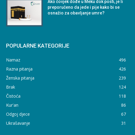
Ako čovjek dođe u Meku dok posti, je li
preporučeno da jede i pije kako bi se
osnažio za obavljanje umre?
POPULARNE KATEGORIJE
Namaz
496
Razna pitanja
426
Ženska pitanja
239
Brak
124
Čistoća
118
Kur'an
86
Odgoj djece
67
Ukrašavanje
31