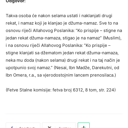
Odgovor:
Takva osoba će nakon selama ustati i naklanjati drugi
rekat, i namaz koji je klanjao je džuma-namaz. Sve to na
osnovu riječi Allahovog Poslanika: ”Ko prispije – stigne na
jedan rekat džuma-namaza, stigao je na namaz” (Muslim),
i na osnovu riječi Allahovog Poslanika: ”Ko prispije –
stigne klanjati sa džematom jedan rekat džuma-namaza,
neka mu doda (nakon selama) drugi rekat i na taj način je
upotpunio svoj namaz.” (Nesai, Ibn Madže, Darekutni, od
Ibn Omera, r.a., sa vjerodostojnim lancem prenosilaca.)
(Fetve Stalne komisije: fetva broj 6312, 8 tom, str. 224)