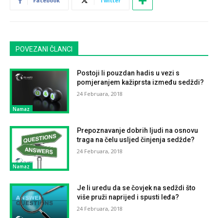
Facebook
Twitter
POVEZANI ČLANCI
Postoji li pouzdan hadis u vezi s
pomjeranjem kažiprsta između sedždi?
24 Februara, 2018
Namaz
Prepoznavanje dobrih ljudi na osnovu
traga na čelu usljed činjenja sedžde?
24 Februara, 2018
Namaz
Je li uredu da se čovjek na sedždi što
više pruži naprijed i spusti leđa?
24 Februara, 2018