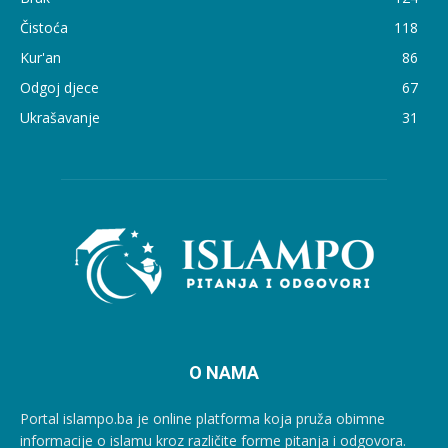
Čistoća
118
Kur'an
86
Odgoj djece
67
Ukrašavanje
31
O NAMA
Portal islampo.ba je online platforma koja pruža obimne
informacije o islamu kroz različite forme pitanja i odgovora.