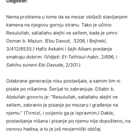
Odgovor:
Nema problema u tome da se mezar obilježi stavljanjem
kamena na njegovu gornju stranu. Tako je učinio
Resulullah, sallallahu alejhi ve sellem, kada je umro
Osman b. Mazun. (Ebu Davud, 3206, i Bejheki,
3/412/6535.) Hafiz Askalni i šejh Albani predanje
smatraju dobrim. (Vidjeti:
Et-Telhisul-habir
, 2/696, i
Sahihu suneni Ebi Davude
, 2/301.)
Odabrane generacije nisu postavljale, a samim tim ni
pisale po nišanima. Šerijat to zabranjuje. Džabir b.
Abdullah govorio je: “Resulullah, sallallahu alejhi ve
sellem, zabranio je pisanje po mezaru i građenje na
njemu.” (Tirmizi, i ocijenio ga je ispravnim.) Dakle,
postavljanje nišana i pisanje po njemu nije dopušteno, na
osnovu hadisa, a to je još nevjernički običaj.