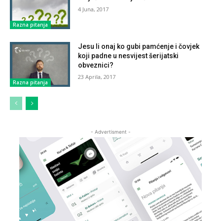
4 Juna, 2017
Razna pitanja
Jesu li onaj ko gubi pamćenje i čovjek
koji padne u nesvijest šerijatski
obveznici?
23 Aprila, 2017
Razna pitanja
- Advertisment -