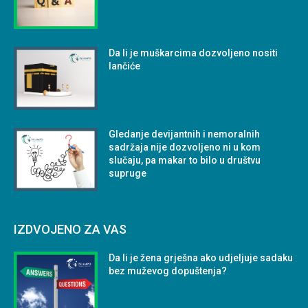
Da li je muškarcima dozvoljeno nositi
lančiće
Gledanje devijantnih i nemoralnih
sadržaja nije dozvoljeno ni u kom
slučaju, pa makar to bilo u društvu
supruge
IZDVOJENO ZA VAS
Da li je žena grješna ako udjeljuje sadaku
bez muževog dopuštenja?