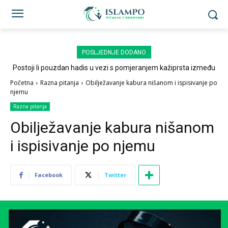
POSLJEDNJE DODANO
Postoji li pouzdan hadis u vezi s pomjeranjem kažiprsta između
sedždi?
Početna
Razna pitanja
Obilježavanje kabura nišanom i ispisivanje po
njemu
Razna pitanja
Obilježavanje kabura nišanom
i ispisivanje po njemu
Facebook
Twitter