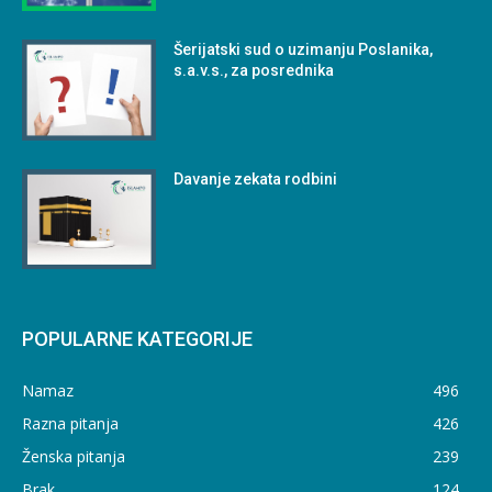
Šerijatski sud o uzimanju Poslanika,
s.a.v.s., za posrednika
Davanje zekata rodbini
POPULARNE KATEGORIJE
Namaz
496
Razna pitanja
426
Ženska pitanja
239
Brak
124