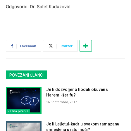
Odgovorio: Dr. Safet Kuduzović
Facebook
Twitter
POVEZANI ČLANCI
Je li dozvoljeno hodati obuven u
Haremi-šerifu?
16 Septembra, 2017
Razna pitanja
Je li Lejletul-kadr u svakom ramazanu
smještena u istoj noći?