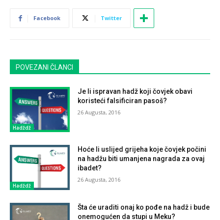
Facebook
Twitter
POVEZANI ČLANCI
Je li ispravan hadž koji čovjek obavi
koristeći falsificiran pasoš?
26 Augusta, 2016
Hadždž
Hoće li uslijed grijeha koje čovjek počini
na hadžu biti umanjena nagrada za ovaj
ibadet?
26 Augusta, 2016
Hadždž
Šta će uraditi onaj ko pođe na hadž i bude
onemogućen da stupi u Meku?