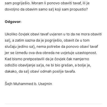
sam pogriješio. Moram li ponovo obaviti tavaf, ili je
dovoljno da obavim samo sa’j koji sam propustio?
Odgovor:
Ukoliko čovjek obavi tavaf uvjeren u to da ne mora obaviti
sa’j, a zatim sazna da je pogriješio, obavit će u tom
slučaju jedino sa’j, nema potrebe da ponovo obavi tavaf
jer se između ova dva obreda ne uvjetuje uzastopnost.
Kad bismo pretpostavili da je čovjek čak namjerno
odložio obavljanje sa’ja, ne bi bio grešan, a bolje je,
dakako, da sa’j obavi odmah poslije tavafa.
Šejh Muhammed b. Usejmin