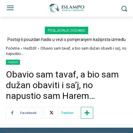
POSLJEDNJE DODANO
Postoji li pouzdan hadis u vezi s pomjeranjem kažiprsta između
sedždi?
Početna
Hadždž
Obavio sam tavaf, a bio sam dužan obaviti i sa’j, no
napustio...
Hadždž
Obavio sam tavaf, a bio sam
dužan obaviti i sa’j, no
napustio sam Harem…
Facebook
Twitter