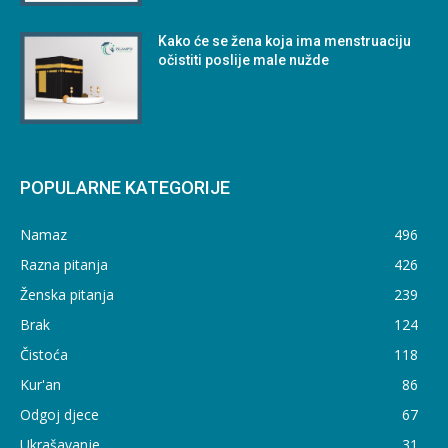
Kako će se žena koja ima menstruaciju
očistiti poslije male nužde
POPULARNE KATEGORIJE
Namaz
496
Razna pitanja
426
Ženska pitanja
239
Brak
124
Čistoća
118
Kur'an
86
Odgoj djece
67
Ukrašavanje
31