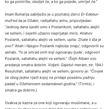
ko ga pomiriše, oboljet će, a ko ga pojede, umrijet će.”
Imam Buharija zabilježio je u poznatoj zbirci
El-Edebul-
mufred
da je Džabir, radijallahu anhu, pripovijedao:
“Jednog dana sjedili smo s Poslanikom, sallallahu alejhi
ve sellem, i osjetili užasno neprijatan miris. Allahov
Poslanik, sallallahu alejhi ve sellem, upita:
’Znate li šta je
ovo?’
’Allah i Njegov Poslanik najbolje znaju’, odgovorili su
ashabi.
’To je smrad onih koji ogovaraju ljude’
, odgovori
Poslanik, sallallahu alejhi ve sellem.” (Šejh Albani ovo
predanje smatra dobrim. Vidjeti:
Gajetul-meram
, str. 194.)
Resulullah, sallallahu alejhi ve sellem, govorio je:
“Čovjek
će zbog jedne riječi kojoj ne pridaje posebnu pažnju
padati u Džehennem sedamdeset godina.”
(Tirmizi, i
smatra ga dobrim.)
Ovakva je kazna za one koji ogovaraju muslimane, a u