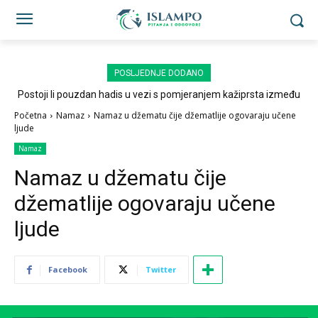
POSLJEDNJE DODANO
Postoji li pouzdan hadis u vezi s pomjeranjem kažiprsta između
sedždi?
Početna
Namaz
Namaz u džematu čije džematlije ogovaraju učene
ljude
Namaz
Namaz u džematu čije
džematlije ogovaraju učene
ljude
Facebook
Twitter