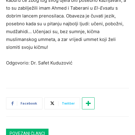
kaburu će zbog tog svog djela biti posebno kažnjavani, a
to su zabilježili imam Ahmed i Taberani u
El-Evsatu
s
dobrim lancem prenosilaca. Obaveza je čuvati jezik,
posebno kada su u pitanju najbolji ljudi: učeni, pobožni,
mudžahidi… Učenjaci su, bez sumnje, kičma
muslimanskog ummeta, a zar vrijedi ummet koji želi
slomiti svoju kičmu!
Odgovorio: Dr. Safet Kuduzović
Facebook
Twitter
POVEZANI ČLANCI