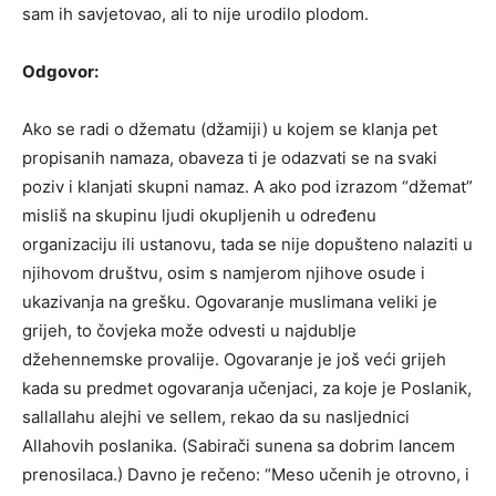
sam ih savjetovao, ali to nije urodilo plodom.
Odgovor:
Ako se radi o džematu (džamiji) u kojem se klanja pet
propisanih namaza, obaveza ti je odazvati se na svaki
poziv i klanjati skupni namaz. A ako pod izrazom “džemat”
misliš na skupinu ljudi okupljenih u određenu
organizaciju ili ustanovu, tada se nije dopušteno nalaziti u
njihovom društvu, osim s namjerom njihove osude i
ukazivanja na grešku. Ogovaranje muslimana veliki je
grijeh, to čovjeka može odvesti u najdublje
džehennemske provalije. Ogovaranje je još veći grijeh
kada su predmet ogovaranja učenjaci, za koje je Poslanik,
sallallahu alejhi ve sellem, rekao da su nasljednici
Allahovih poslanika. (Sabirači sunena sa dobrim lancem
prenosilaca.) Davno je rečeno: “Meso učenih je otrovno, i