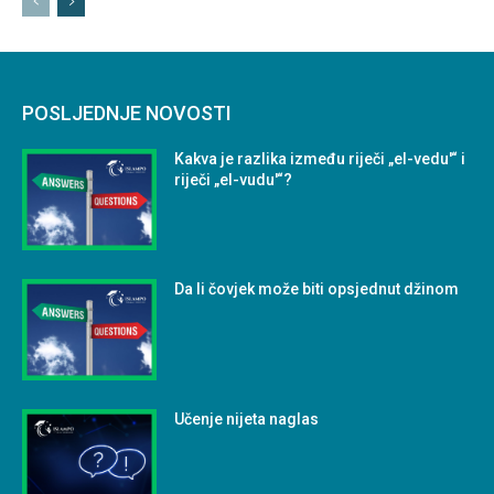
POSLJEDNJE NOVOSTI
Kakva je razlika između riječi „el-vedu'“ i
riječi „el-vudu'“?
Da li čovjek može biti opsjednut džinom
Učenje nijeta naglas