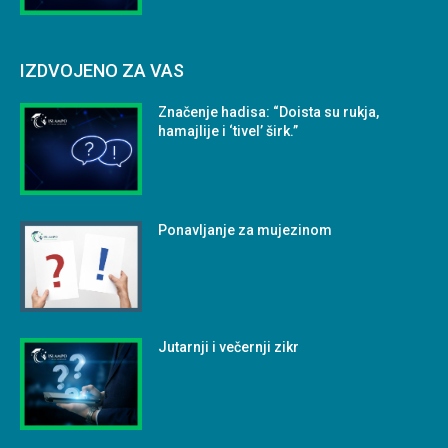
IZDVOJENO ZA VAS
Značenje hadisa: “Doista su rukja,
hamajlije i ‘tivel’ širk.”
Ponavljanje za mujezinom
Jutarnji i večernji zikr